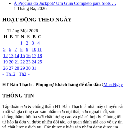
À Procura do Jackpot? Um Guia Completo para Slots …
1 Tháng Ba, 2026
HOẠT ĐỘNG THEO NGÀY
Tháng Một 2026
H
B
T
N
S
B
C
1
2
3
4
5
6
7
8
9
10
11
12
13
14
15
16
17
18
19
20
21
22
23
24
25
26
27
28
29
30
31
« Th12
Th2 »
HT Bàn Thạch - Phụng sự khách hàng để dẫn đầu !
Mua Ngay
THÔNG TIN
Tập đoàn sơn & chống thấm HT Bàn Thạch là nhà máy chuyên sản
xuất và gia công các sản phẩm sơn nội thất, sơn ngoại thất, sơn
chống thấm, bột bả với chất lượng cao và giá cả hợp lý. Chúng tôi
tự hào là đơn vị được nhiều đối tác, cơ quan đánh giá cao về uy tín
và chất lượng dịch vụ. Các thương hiệu sản phẩm đang được ưa