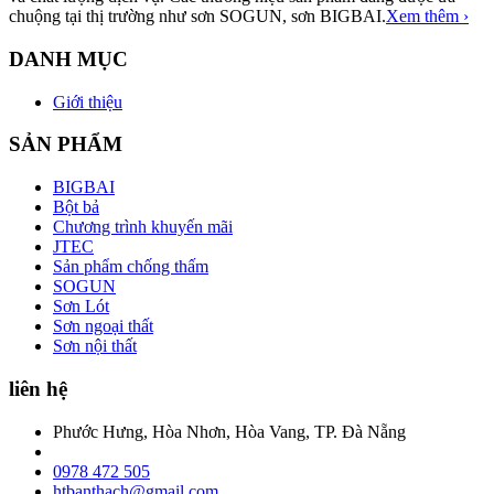
chuộng tại thị trường như sơn SOGUN, sơn BIGBAI.
Xem thêm ›
DANH MỤC
Giới thiệu
SẢN PHẨM
BIGBAI
Bột bả
Chương trình khuyến mãi
JTEC
Sản phẩm chống thấm
SOGUN
Sơn Lót
Sơn ngoại thất
Sơn nội thất
liên hệ
Phước Hưng, Hòa Nhơn, Hòa Vang, TP. Đà Nẵng
0978 472 505
htbanthach@gmail.com