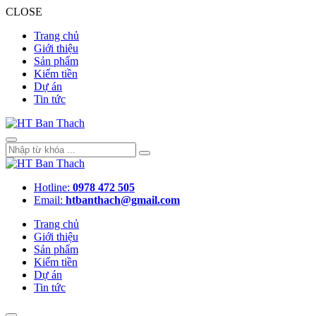
CLOSE
Trang chủ
Giới thiệu
Sản phẩm
Kiếm tiền
Dự án
Tin tức
Hotline:
0978 472 505
Email:
htbanthach@gmail.com
Trang chủ
Giới thiệu
Sản phẩm
Kiếm tiền
Dự án
Tin tức