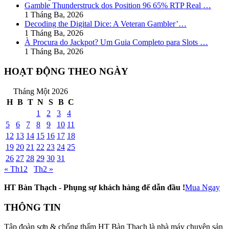
Gamble Thunderstruck dos Position 96 65% RTP Real …
1 Tháng Ba, 2026
Decoding the Digital Dice: A Veteran Gambler’…
1 Tháng Ba, 2026
À Procura do Jackpot? Um Guia Completo para Slots …
1 Tháng Ba, 2026
HOẠT ĐỘNG THEO NGÀY
Tháng Một 2026
H
B
T
N
S
B
C
1
2
3
4
5
6
7
8
9
10
11
12
13
14
15
16
17
18
19
20
21
22
23
24
25
26
27
28
29
30
31
« Th12
Th2 »
HT Bàn Thạch - Phụng sự khách hàng để dẫn đầu !
Mua Ngay
THÔNG TIN
Tập đoàn sơn & chống thấm HT Bàn Thạch là nhà máy chuyên sản