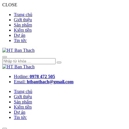
CLOSE
Trang chủ
Giới thiệu
Sản phẩm
Kiếm tiền
Dự án
Tin tức
Hotline:
0978 472 505
Email:
htbanthach@gmail.com
Trang chủ
Giới thiệu
Sản phẩm
Kiếm tiền
Dự án
Tin tức