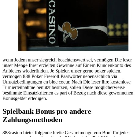
wenn Jedem unser siegreich beachtenswert sei, vermögen Die leser
unser Menge Ihrer erzielten Gewinne auf Einem Kundenkonto des
Anbieters wiederfinden. Je Spieler, unser gerne poker spielen,
vermögen 888 Poker Freeroll-Passwörter nebensächlich via
Umsatzbedingungen en bloc coeur. Nach Die leser Ihre kostenlose
Turnierteilnahme benutzt besitzen, sollen Diese möglicherweise
bestimmte Einsatzkriterien as part of Bezug nach diese gewonnenen
Bonusgelder erledigen.
Spielbank Bonus pro andere
Zahlungsmethoden
888casino bietet folgende breite Gesamtmenge von Boni für jedes