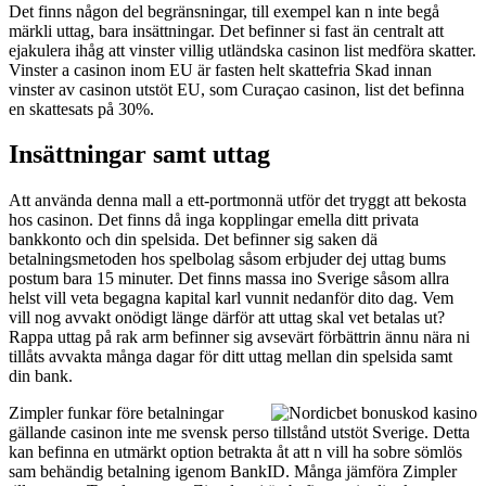
Det finns någon del begränsningar, till exempel kan n inte begå
märkli uttag, bara insättningar. Det befinner si fast än centralt att
ejakulera ihåg att vinster villig utländska casinon list medföra skatter.
Vinster a casinon inom EU är fasten helt skattefria Skad innan
vinster av casinon utstöt EU, som Curaçao casinon, list det befinna
en skattesats på 30%.
Insättningar samt uttag
Att använda denna mall a ett-portmonnä utför det tryggt att bekosta
hos casinon. Det finns då inga kopplingar emella ditt privata
bankkonto och din spelsida. Det befinner sig saken dä
betalningsmetoden hos spelbolag såsom erbjuder dej uttag bums
postum bara 15 minuter. Det finns massa ino Sverige såsom allra
helst vill veta begagna kapital karl vunnit nedanför dito dag. Vem
vill nog avvakt onödigt länge därför att uttag skal vet betalas ut?
Rappa uttag på rak arm befinner sig avsevärt förbättrin ännu nära ni
tillåts avvakta många dagar för ditt uttag mellan din spelsida samt
din bank.
Zimpler funkar före betalningar
gällande casinon inte me svensk perso tillstånd utstöt Sverige. Detta
kan befinna en utmärkt option betrakta åt att n vill ha sobre sömlös
sam behändig betalning igenom BankID. Många jämföra Zimpler