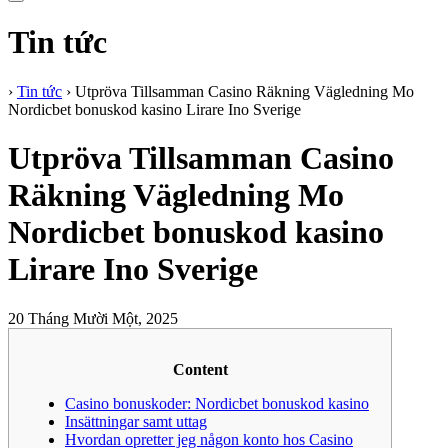
Tin tức
›
Tin tức
›
Utpröva Tillsamman Casino Räkning Vägledning Mo
Nordicbet bonuskod kasino Lirare Ino Sverige
Utpröva Tillsamman Casino
Räkning Vägledning Mo
Nordicbet bonuskod kasino
Lirare Ino Sverige
20 Tháng Mười Một, 2025
Content
Casino bonuskoder: Nordicbet bonuskod kasino
Insättningar samt uttag
Hvordan opretter jeg någon konto hos Casino