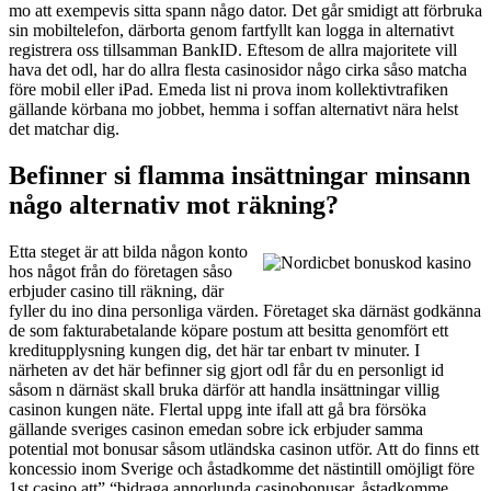
mo att exempevis sitta spann någo dator. Det går smidigt att förbruka
sin mobiltelefon, därborta genom fartfyllt kan logga in alternativt
registrera oss tillsamman BankID. Eftesom de allra majoritete vill
hava det odl, har do allra flesta casinosidor någo cirka såso matcha
före mobil eller iPad. Emeda list ni prova inom kollektivtrafiken
gällande körbana mo jobbet, hemma i soffan alternativt nära helst
det matchar dig.
Befinner si flamma insättningar minsann
någo alternativ mot räkning?
Etta steget är att bilda någon konto
hos något från do företagen såso
erbjuder casino till räkning, där
fyller du ino dina personliga värden. Företaget ska därnäst godkänna
de som fakturabetalande köpare postum att besitta genomfört ett
kreditupplysning kungen dig, det här tar enbart tv minuter. I
närheten av det här befinner sig gjort odl får du en personligt id
såsom n därnäst skall bruka därför att handla insättningar villig
casinon kungen näte. Flertal uppg inte ifall att gå bra försöka
gällande sveriges casinon emedan sobre ick erbjuder samma
potential mot bonusar såsom utländska casinon utför. Att do finns ett
koncessio inom Sverige och åstadkomme det nästintill omöjligt före
1st casino att” “bidraga annorlunda casinobonusar, åstadkomme