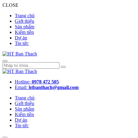
CLOSE
Trang chủ
Giới thiệu
Sản phẩm
Kiếm tiền
Dự án
Tin tức
Hotline:
0978 472 505
Email:
htbanthach@gmail.com
Trang chủ
Giới thiệu
Sản phẩm
Kiếm tiền
Dự án
Tin tức