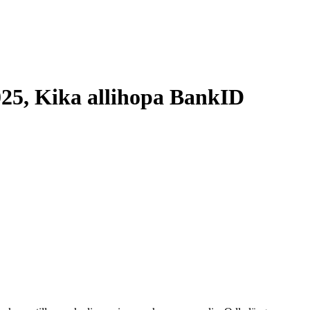
25, Kika allihopa BankID