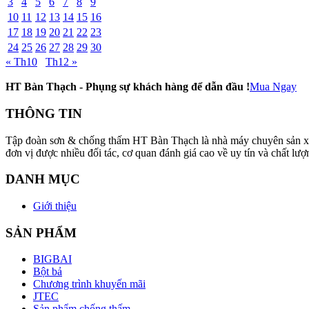
3
4
5
6
7
8
9
10
11
12
13
14
15
16
17
18
19
20
21
22
23
24
25
26
27
28
29
30
« Th10
Th12 »
HT Bàn Thạch - Phụng sự khách hàng để dẫn đầu !
Mua Ngay
THÔNG TIN
Tập đoàn sơn & chống thấm HT Bàn Thạch là nhà máy chuyên sản xuất v
đơn vị được nhiều đối tác, cơ quan đánh giá cao về uy tín và chất
DANH MỤC
Giới thiệu
SẢN PHẨM
BIGBAI
Bột bả
Chương trình khuyến mãi
JTEC
Sản phẩm chống thấm