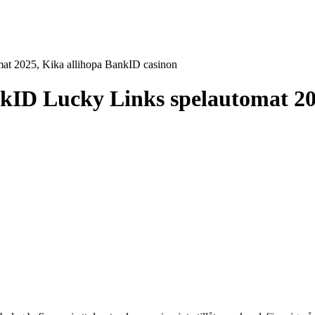
mat 2025, Kika allihopa BankID casinon
nkID Lucky Links spelautomat 20