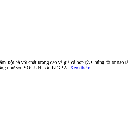
, bột bả với chất lượng cao và giá cả hợp lý. Chúng tôi tự hào là
ị trường như sơn SOGUN, sơn BIGBAI.
Xem thêm ›