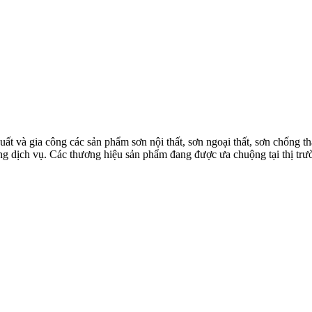
à gia công các sản phẩm sơn nội thất, sơn ngoại thất, sơn chống thấm
 lượng dịch vụ. Các thương hiệu sản phẩm đang được ưa chuộng tại th