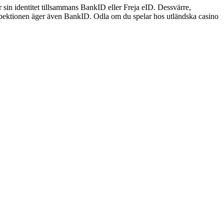
 sin identitet tillsammans BankID eller Freja eID. Dessvärre,
nspektionen äger även BankID. Odla om du spelar hos utländska casino