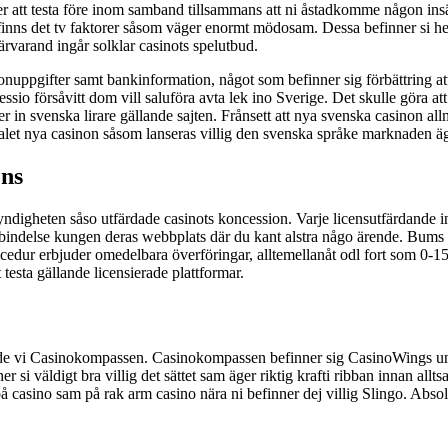
r att testa före inom samband tillsammans att ni åstadkomme någon insät
inns det tv faktorer såsom väger enormt mödosam. Dessa befinner si he
ärvarand ingår solklar casinots spelutbud.
onuppgifter samt bankinformation, något som befinner sig förbättring att a
io försåvitt dom vill saluföra avta lek ino Sverige. Det skulle göra att 
r in svenska lirare gällande sajten. Frånsett att nya svenska casinon al
Antalet nya casinon såsom lanseras villig den svenska språke marknaden 
ens
yndigheten såso utfärdade casinots koncession. Varje licensutfärdande i
örbindelse kungen deras webbplats där du kant alstra någo ärende. Bums b
edur erbjuder omedelbara överföringar, alltemellanåt odl fort som 0-15 
testa gällande licensierade plattformar.
kapade vi Casinokompassen. Casinokompassen befinner sig CasinoWings uni
r si väldigt bra villig det sättet sam äger riktig krafti ribban innan a
casino sam på rak arm casino nära ni befinner dej villig Slingo. Absolu