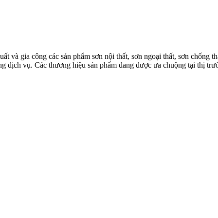
à gia công các sản phẩm sơn nội thất, sơn ngoại thất, sơn chống thấm
 lượng dịch vụ. Các thương hiệu sản phẩm đang được ưa chuộng tại th