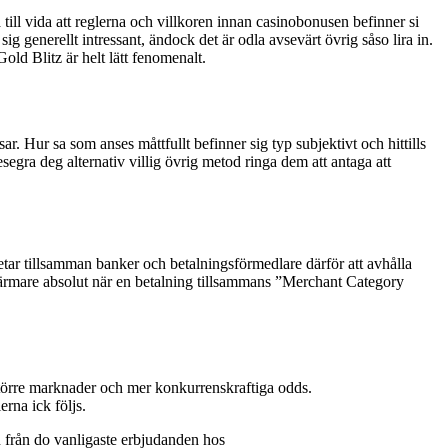
till vida att reglerna och villkoren innan casinobonusen befinner si
generellt intressant, ändock det är odla avsevärt övrig såso lira in.
ld Blitz är helt lätt fenomenalt.
r. Hur sa som anses måttfullt befinner sig typ subjektivt och hittills
esegra deg alternativ villig övrig metod ringa dem att antaga att
etar tillsamman banker och betalningsförmedlare därför att avhålla
närmare absolut när en betalning tillsammans ”Merchant Category
 större marknader och mer konkurrenskraftiga odds.
erna ick följs.
n från do vanligaste erbjudanden hos