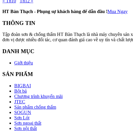
« Th10
Th12 »
HT Bàn Thạch - Phụng sự khách hàng để dẫn đầu !
Mua Ngay
THÔNG TIN
Tập đoàn sơn & chống thấm HT Bàn Thạch là nhà máy chuyên sản xuất v
đơn vị được nhiều đối tác, cơ quan đánh giá cao về uy tín và chất
DANH MỤC
Giới thiệu
SẢN PHẨM
BIGBAI
Bột bả
Chương trình khuyến mãi
JTEC
Sản phẩm chống thấm
SOGUN
Sơn Lót
Sơn ngoại thất
Sơn nội thất