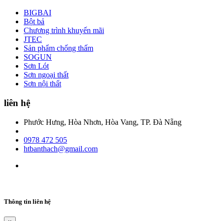
BIGBAI
Bột bả
Chương trình khuyến mãi
JTEC
Sản phẩm chống thấm
SOGUN
Sơn Lót
Sơn ngoại thất
Sơn nội thất
liên hệ
Phước Hưng, Hòa Nhơn, Hòa Vang, TP. Đà Nẵng
0978 472 505
htbanthach@gmail.com
Thông tin liên hệ