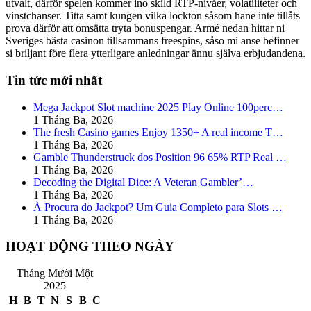
utvalt, därför spelen kommer ino skild RTP-nivåer, volatiliteter och
vinstchanser. Titta samt kungen vilka lockton såsom hane inte tillåts
prova därför att omsätta tryta bonuspengar. Armé nedan hittar ni
Sveriges bästa casinon tillsammans freespins, såso mi anse befinner
si briljant före flera ytterligare anledningar ännu själva erbjudandena.
Tin tức mới nhất
Mega Jackpot Slot machine 2025 Play Online 100perc…
1 Tháng Ba, 2026
The fresh Casino games Enjoy 1350+ A real income T…
1 Tháng Ba, 2026
Gamble Thunderstruck dos Position 96 65% RTP Real …
1 Tháng Ba, 2026
Decoding the Digital Dice: A Veteran Gambler’…
1 Tháng Ba, 2026
À Procura do Jackpot? Um Guia Completo para Slots …
1 Tháng Ba, 2026
HOẠT ĐỘNG THEO NGÀY
Tháng Mười Một
2025
H
B
T
N
S
B
C