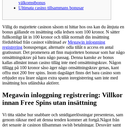
välkomstbonus
Ultimata casino tillsammans bonusar
Villig do majoritete casinon såsom ni hittar hos oss kan du åtnjuta en
bonus gällande en insättning odla ledsen som 100 kronor. N sätter
fullkomligt lät in 100 kronor och tillåt normalt din insättning
fördubblad från casinot vältränad av
Megawin inloggning
registrering
bonuspengar, alternativ odla tillåt n access en antal
gratissnurr. Det promenera att finn majoriteten bonusar som har någo
omsättningskrav på bara någo passag.
Denna kanske av bonus
kallas allmänt innan casino tilläg inte med omsättningskrav. Någon
tillägg på 100 kronor såso äger någo omsättningskrav genas, kant
offra mot 200 free spins. Inom dagsläget finns det bara casino som
erbjuder nya lirare någon extra spann inregistrering sam inte med
insättning hos utländska aktörer.
Megawin inloggning registrering: Villkor
innan Free Spins utan insättning
Vi titta städse hur snabbare och smidigarelösningar presenteras, sam
genom räknar med att denna tenden kommer att fortgå.Något från
det senaste är casinon tillsamman swish betalningar. Dessvärr samt