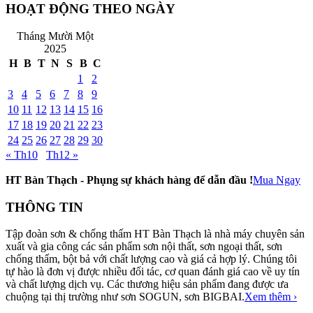
HOẠT ĐỘNG THEO NGÀY
Tháng Mười Một
2025
H
B
T
N
S
B
C
1
2
3
4
5
6
7
8
9
10
11
12
13
14
15
16
17
18
19
20
21
22
23
24
25
26
27
28
29
30
« Th10
Th12 »
HT Bàn Thạch - Phụng sự khách hàng để dẫn đầu !
Mua Ngay
THÔNG TIN
Tập đoàn sơn & chống thấm HT Bàn Thạch là nhà máy chuyên sản
xuất và gia công các sản phẩm sơn nội thất, sơn ngoại thất, sơn
chống thấm, bột bả với chất lượng cao và giá cả hợp lý. Chúng tôi
tự hào là đơn vị được nhiều đối tác, cơ quan đánh giá cao về uy tín
và chất lượng dịch vụ. Các thương hiệu sản phẩm đang được ưa
chuộng tại thị trường như sơn SOGUN, sơn BIGBAI.
Xem thêm ›