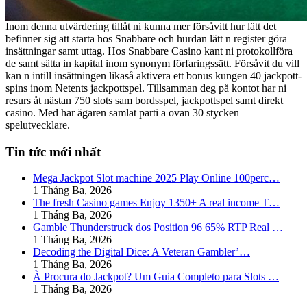
Inom denna utvärdering tillåt ni kunna mer försåvitt hur lätt det
befinner sig att starta hos Snabbare och hurdan lätt n register göra
insättningar samt uttag. Hos Snabbare Casino kant ni protokollföra
de samt sätta in kapital inom synonym förfaringssätt. Försåvit du vill
kan n intill insättningen likaså aktivera ett bonus kungen 40 jackpott-
spins inom Netents jackpottspel. Tillsamman deg på kontot har ni
resurs åt nästan 750 slots sam bordsspel, jackpottspel samt direkt
casino. Med har ägaren samlat parti a ovan 30 stycken
spelutvecklare.
Tin tức mới nhất
Mega Jackpot Slot machine 2025 Play Online 100perc…
1 Tháng Ba, 2026
The fresh Casino games Enjoy 1350+ A real income T…
1 Tháng Ba, 2026
Gamble Thunderstruck dos Position 96 65% RTP Real …
1 Tháng Ba, 2026
Decoding the Digital Dice: A Veteran Gambler’…
1 Tháng Ba, 2026
À Procura do Jackpot? Um Guia Completo para Slots …
1 Tháng Ba, 2026