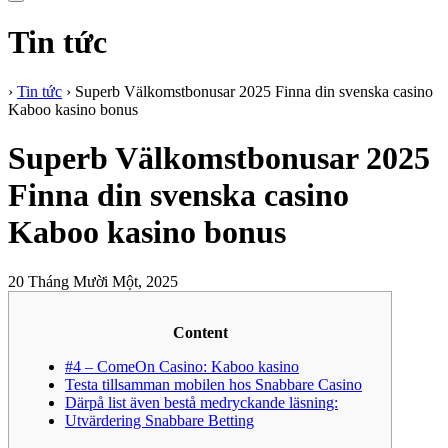
Tin tức
›
Tin tức
›
Superb Välkomstbonusar 2025 Finna din svenska casino
Kaboo kasino bonus
Superb Välkomstbonusar 2025
Finna din svenska casino
Kaboo kasino bonus
20 Tháng Mười Một, 2025
Content
#4 – ComeOn Casino: Kaboo kasino
Testa tillsamman mobilen hos Snabbare Casino
Därpå list även bestå medryckande läsning:
Utvärdering Snabbare Betting