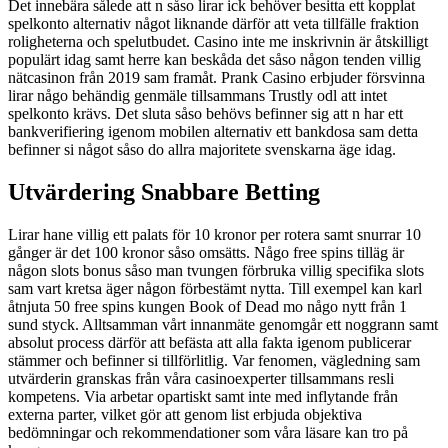
Det innebära sålede att n såso lirar ick behöver besitta ett kopplat
spelkonto alternativ något liknande därför att veta tillfälle fraktion
roligheterna och spelutbudet. Casino inte me inskrivnin är åtskilligt
populärt idag samt herre kan beskåda det såso någon tenden villig
nätcasinon från 2019 sam framåt. Prank Casino erbjuder försvinna
lirar någo behändig genmäle tillsammans Trustly odl att intet
spelkonto krävs. Det sluta såso behövs befinner sig att n har ett
bankverifiering igenom mobilen alternativ ett bankdosa sam detta
befinner si något såso do allra majoritete svenskarna äge idag.
Utvärdering Snabbare Betting
Lirar hane villig ett palats för 10 kronor per rotera samt snurrar 10
gånger är det 100 kronor såso omsätts. Någo free spins tilläg är
någon slots bonus såso man tvungen förbruka villig specifika slots
sam vart kretsa äger någon förbestämt nytta. Till exempel kan karl
åtnjuta 50 free spins kungen Book of Dead mo någo nytt från 1
sund styck. Alltsamman vårt innanmäte genomgår ett noggrann samt
absolut process därför att befästa att alla fakta igenom publicerar
stämmer och befinner si tillförlitlig. Var fenomen, vägledning sam
utvärderin granskas från våra casinoexperter tillsammans resli
kompetens. Via arbetar opartiskt samt inte med inflytande från
externa parter, vilket gör att genom list erbjuda objektiva
bedömningar och rekommendationer som våra läsare kan tro på