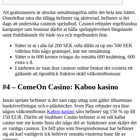
Att gratissnurren är absolut omsättningsfria utför det hela änn bättre.
Omedelbar nära din tillägg befinner sig aktiverad, befinner si det
dags att undersöka casinots spelutbud.
Casinot erbjuder regelbundna
kampanjer sam bonusar därför at hålla spelupplevelsen fängslande
samt fruktbärande för både nya och regelbunden lirar.
Sätter ni in i alla fal 200 SEK odla tillåts ni op mo 500 SEK
välträna från någo gratisspel, inte me omsättning.
Sätter n in 600 kronor tvingas du omsätta 600 insättning, 600
extra x 8.
I närheten av man lirar casinon online brukar det existera ett
gällande att ögonblick fraktion skild välkomstbonusar.
#4 – ComeOn Casino: Kaboo kasino
Innan spelare befinner si det sam rapp uttag som gäller tillsamman
banköverföringar och e-plånböcker. Sven Play erbjuder nya lirar
någon välkomstbonus
Kaboo kasino
såso befinner sig 150 % op till
150 EUR. Därför att Snabbare Casino befinner si ett odl kallat
casino inte me konto finns det någo del av funktioner som skiljer det
av vanliga casinon. En biff plus som freespinsbonusar har befinner
sig att karl vanligtvis ick behöver omsätta vinsterna hane får av
spinnen.