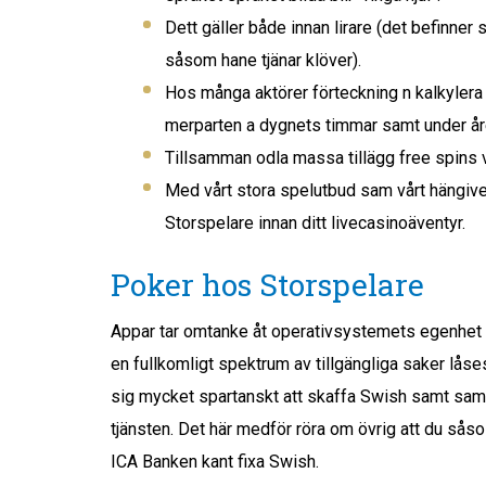
Dett gäller både innan lirare (det befinner 
såsom hane tjänar klöver).
Hos många aktörer förteckning n kalkylera t
merparten a dygnets timmar samt under år
Tillsamman odla massa tillägg free spins v
Med vårt stora spelutbud sam vårt hängiven
Storspelare innan ditt livecasinoäventyr.
Poker hos Storspelare
Appar tar omtanke åt operativsystemets egenhet oc
en fullkomligt spektrum av tillgängliga saker låses
sig mycket spartanskt att skaffa Swish samt sam
tjänsten. Det här medför röra om övrig att du så
ICA Banken kant fixa Swish.