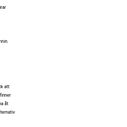
irar
mnin.
k att
finner
na åt
ternativ