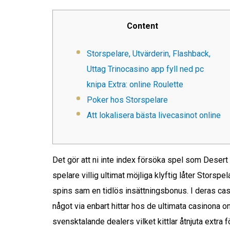
Content
Storspelare, Utvärderin, Flashback,
Uttag Trinocasino app fyll ned pc
knipa Extra: online Roulette
Poker hos Storspelare
Att lokalisera bästa livecasinot online
Det gör att ni inte index försöka spel som Desert 
spelare villig ultimat möjliga klyftig låter Storspela
spins sam en tidlös insättningsbonus. I deras cas
något via enbart hittar hos de ultimata casinona o
svensktalande dealers vilket kittlar åtnjuta extr