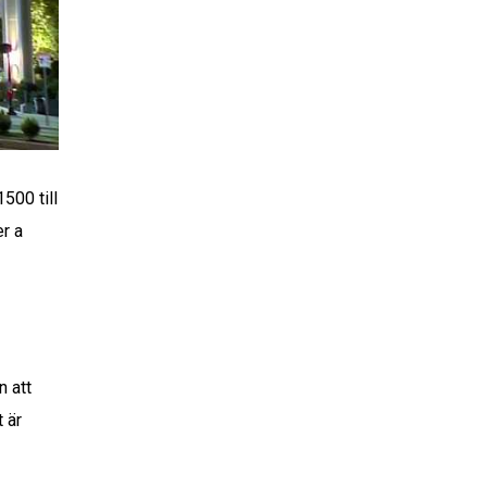
500 till
er a
n att
 är