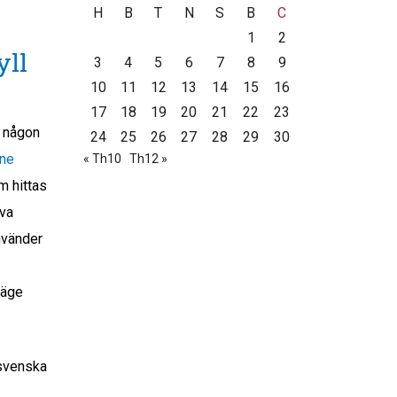
H
B
T
N
S
B
C
1
2
yll
3
4
5
6
7
8
9
10
11
12
13
14
15
16
17
18
19
20
21
22
23
i någon
24
25
26
27
28
29
30
ine
« Th10
Th12 »
m hittas
ova
nvänder
 äge
 svenska