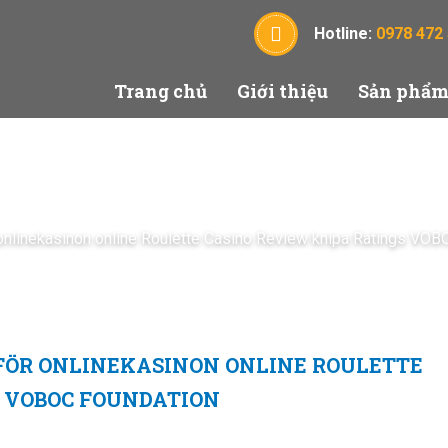
Hotline:
0978 472
Trang chủ
Giới thiệu
Sản phẩ
ör onlinekasinon online Roulette Casino Review knipa Ratings 
NFÖR ONLINEKASINON ONLINE ROULETTE
S VOBOC FOUNDATION