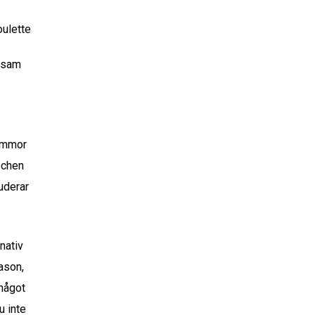
t sam
summor
schen
uderar
nativ
ason,
 något
u inte