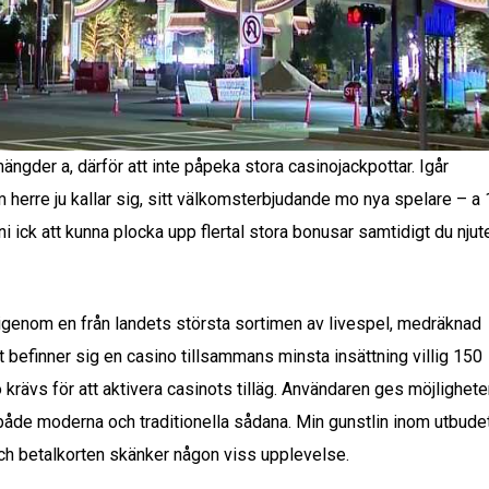
ngder a, därför att inte påpeka stora casinojackpottar. Igår
herre ju kallar sig, sitt välkomsterbjudande mo nya spelare – a 1
i ick att kunna plocka upp flertal stora bonusar samtidigt du njut
igenom en från landets största sortimen av livespel, medräknad
 befinner sig en casino tillsammans minsta insättning villig 150
ävs för att aktivera casinots tilläg. Användaren ges möjlighete
 både moderna och traditionella sådana. Min gunstlin inom utbudet
ch betalkorten skänker någon viss upplevelse.