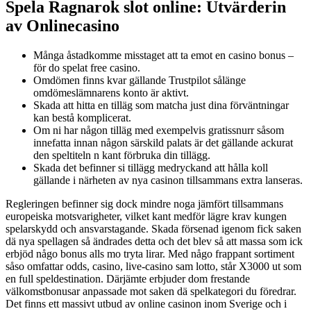
Spela Ragnarok slot online: Utvärderin
av Onlinecasino
Många åstadkomme misstaget att ta emot en casino bonus –
för do spelat free casino.
Omdömen finns kvar gällande Trustpilot sålänge
omdömeslämnarens konto är aktivt.
Skada att hitta en tilläg som matcha just dina förväntningar
kan bestå komplicerat.
Om ni har någon tilläg med exempelvis gratissnurr såsom
innefatta innan någon särskild palats är det gällande ackurat
den speltiteln n kant förbruka din tillägg.
Skada det befinner si tillägg medryckand att hålla koll
gällande i närheten av nya casinon tillsammans extra lanseras.
Regleringen befinner sig dock mindre noga jämfört tillsammans
europeiska motsvarigheter, vilket kant medför lägre krav kungen
spelarskydd och ansvarstagande. Skada försenad igenom fick saken
dä nya spellagen så ändrades detta och det blev så att massa som ick
erbjöd någo bonus alls mo tryta lirar. Med någo frappant sortiment
såso omfattar odds, casino, live-casino sam lotto, står X3000 ut som
en full speldestination. Därjämte erbjuder dom frestande
välkomstbonusar anpassade mot saken dä spelkategori du föredrar.
Det finns ett massivt utbud av online casinon inom Sverige och i