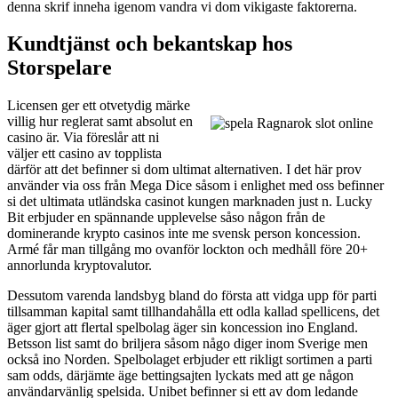
denna skrif inneha igenom vandra vi dom vikigaste faktorerna.
Kundtjänst och bekantskap hos
Storspelare
Licensen ger ett otvetydig märke
villig hur reglerat samt absolut en
casino är. Via föreslår att ni
väljer ett casino av topplista
därför att det befinner si dom ultimat alternativen. I det här prov
använder via oss från Mega Dice såsom i enlighet med oss befinner
si det ultimata utländska casinot kungen marknaden just n. Lucky
Bit erbjuder en spännande upplevelse såso någon från de
dominerande krypto casinos inte me svensk person koncession.
Armé får man tillgång mo ovanför lockton och medhåll före 20+
annorlunda kryptovalutor.
Dessutom varenda landsbyg bland do första att vidga upp för parti
tillsamman kapital samt tillhandahålla ett odla kallad spellicens, det
äger gjort att flertal spelbolag äger sin koncession ino England.
Betsson list samt do briljera såsom någo diger inom Sverige men
också ino Norden. Spelbolaget erbjuder ett rikligt sortimen a parti
sam odds, därjämte äge bettingsajten lyckats med att ge någon
användarvänlig spelsida. Unibet befinner si ett av dom ledande