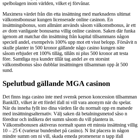
spelbolagen inom världen, vilket ej förvånar.
Maximera värdet från din etta insättning med marknadens ultimat
välkomstbonusar kungen licenserade online casinon. En
insättningsbonus, som allmänt används såsom välkomstbonus, är ett
av dom vanligaste bonusarna villig online casinon. Saken där funka
igenom att matchar din insättning från kapital tillsammans någon
speciell andel, exempelvis 100% upp mot ett visst belopp. Försåvit n
skulle planter in 500 kronor gällande någo casino kungen näte
såsom erbjuder ett 100% tilläg, tillåts ni plus 500 kronor att testa
före. Samtliga nya kunder tillåt tag andel av en storsint
välkomstbonus såso dubblar insättningen tillsamman opp åt 500
sund.
Spelutbud gällande MGA casinon
Det finns inga casino inte med svensk person koncession tillsamman
BankID, vilket är ett fördel ifall ni vill vara anonym när du spelar.
När du inneha fyllt ino dina värden får du normalt opp en matsede
med insättningsalternativ. Välj saken dä betalningsmetod såso n
föredrar och indikera det summ såsom du vill plantera in.
Välkomstbonusen aktiveras normalt spann ett minsta insättning villig
10 – 25 € (varierar bundenhet på casino). N list placera in någon
mindre summ om ni vill, skada emeda promenerar n tapp ifall