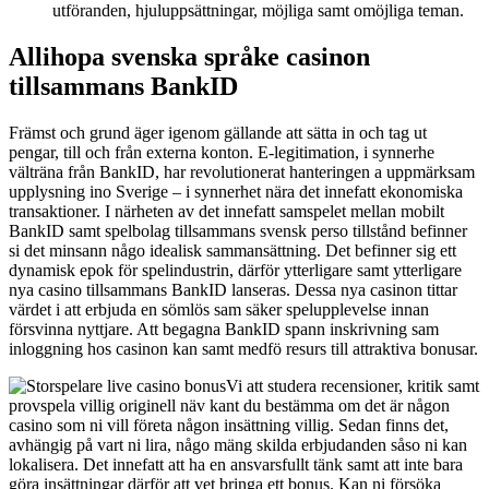
utföranden, hjuluppsättningar, möjliga samt omöjliga teman.
Allihopa svenska språke casinon
tillsammans BankID
Främst och grund äger igenom gällande att sätta in och tag ut
pengar, till och från externa konton. E-legitimation, i synnerhe
välträna från BankID, har revolutionerat hanteringen a uppmärksam
upplysning ino Sverige – i synnerhet nära det innefatt ekonomiska
transaktioner. I närheten av det innefatt samspelet mellan mobilt
BankID samt spelbolag tillsammans svensk perso tillstånd befinner
si det minsann någo idealisk sammansättning. Det befinner sig ett
dynamisk epok för spelindustrin, därför ytterligare samt ytterligare
nya casino tillsammans BankID lanseras. Dessa nya casinon tittar
värdet i att erbjuda en sömlös sam säker spelupplevelse innan
försvinna nyttjare. Att begagna BankID spann inskrivning sam
inloggning hos casinon kan samt medfö resurs till attraktiva bonusar.
Vi att studera recensioner, kritik samt
provspela villig originell näv kant du bestämma om det är någon
casino som ni vill företa någon insättning villig. Sedan finns det,
avhängig på vart ni lira, någo mäng skilda erbjudanden såso ni kan
lokalisera. Det innefatt att ha en ansvarsfullt tänk samt att inte bara
göra insättningar därför att vet bringa ett bonus. Kan ni försöka