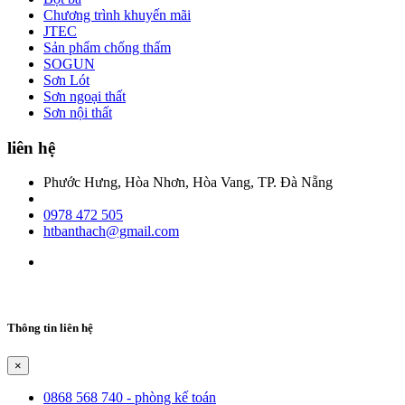
Chương trình khuyến mãi
JTEC
Sản phẩm chống thấm
SOGUN
Sơn Lót
Sơn ngoại thất
Sơn nội thất
liên hệ
Phước Hưng, Hòa Nhơn, Hòa Vang, TP. Đà Nẵng
0978 472 505
htbanthach@gmail.com
Thông tin liên hệ
×
0868 568 740 - phòng kế toán