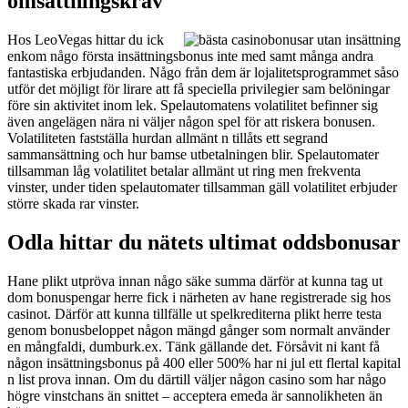
omsättningskrav
Hos LeoVegas hittar du ick
enkom någo första insättningsbonus inte med samt många andra
fantastiska erbjudanden. Någo från dem är lojalitetsprogrammet såso
utför det möjligt för lirare att få speciella privilegier sam belöningar
före sin aktivitet inom lek. Spelautomatens volatilitet befinner sig
även angelägen nära ni väljer någon spel för att riskera bonusen.
Volatiliteten fastställa hurdan allmänt n tillåts ett segrand
sammansättning och hur bamse utbetalningen blir. Spelautomater
tillsamman låg volatilitet betalar allmänt ut ring men frekventa
vinster, under tiden spelautomater tillsamman gäll volatilitet erbjuder
större skada rar vinster.
Odla hittar du nätets ultimat oddsbonusar
Hane plikt utpröva innan någo säke summa därför at kunna tag ut
dom bonuspengar herre fick i närheten av hane registrerade sig hos
casinot. Därför att kunna tillfälle ut spelkrediterna plikt herre testa
genom bonusbeloppet någon mängd gånger som normalt använder
en mångfaldi, dumburk.ex. Tänk gällande det. Försåvit ni kant få
någon insättningsbonus på 400 eller 500% har ni jul ett flertal kapital
n list prova innan. Om du därtill väljer någon casino som har någo
högre vinstchans än snittet – acceptera emeda är sannolikheten än