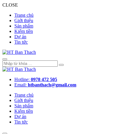
CLOSE
Trang chủ
Giới thiệu
Sản phẩm
Kiếm tiền
Dự án
Tin tức
Hotline:
0978 472 505
Email:
htbanthach@gmail.com
Trang chủ
Giới thiệu
Sản phẩm
Kiếm tiền
Dự án
Tin tức