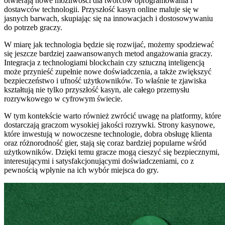
otwierają nowe możliwości dla twórców oprogramowania i
dostawców technologii. Przyszłość kasyn online maluje się w
jasnych barwach, skupiając się na innowacjach i dostosowywaniu
do potrzeb graczy.
W miarę jak technologia będzie się rozwijać, możemy spodziewać
się jeszcze bardziej zaawansowanych metod angażowania graczy.
Integracja z technologiami blockchain czy sztuczną inteligencją
może przynieść zupełnie nowe doświadczenia, a także zwiększyć
bezpieczeństwo i ufność użytkowników. To właśnie te zjawiska
kształtują nie tylko przyszłość kasyn, ale całego przemysłu
rozrywkowego w cyfrowym świecie.
W tym kontekście warto również zwrócić uwagę na platformy, które
dostarczają graczom wysokiej jakości rozrywki. Strony kasynowe,
które inwestują w nowoczesne technologie, dobra obsługę klienta
oraz różnorodność gier, stają się coraz bardziej popularne wśród
użytkowników. Dzięki temu gracze mogą cieszyć się bezpiecznymi,
interesującymi i satysfakcjonującymi doświadczeniami, co z
pewnością wpłynie na ich wybór miejsca do gry.