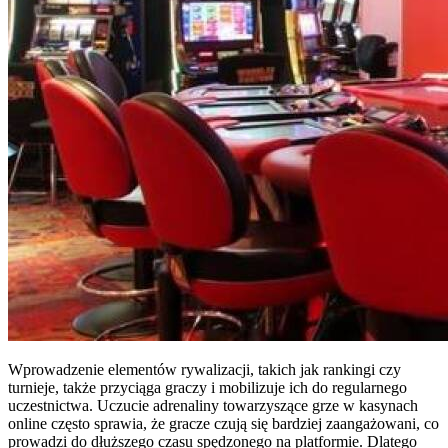
Wprowadzenie elementów rywalizacji, takich jak rankingi czy
turnieje, także przyciąga graczy i mobilizuje ich do regularnego
uczestnictwa. Uczucie adrenaliny towarzyszące grze w kasynach
online często sprawia, że gracze czują się bardziej zaangażowani, co
prowadzi do dłuższego czasu spędzonego na platformie. Dlatego