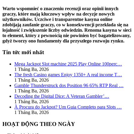
Warto wspomnieć o znaczeniu recenzji oraz opinii innych
graczy, które mają kluczowy wpływ na decyzje nowych
użytkowników. Uczciwe i transparentne kasyna online
zdobijają zaufanie graczy, co w konsekwencji przekłada się na
lojalność i zwiększenie liczby odwiedzin. Renoma kasyna w sieci
to element, który z pewnością nie powinien być bagatelizowany,
gdyż tworzy ono fundamenty dla przyszłego rozwoju rynku.
Tin tức mới nhất
Mega Jackpot Slot machine 2025 Play Online 100perc…
1 Tháng Ba, 2026
The fresh Casino games Enjoy 1350+ A real income T…
1 Tháng Ba, 2026
Gamble Thunderstruck dos Position 96 65% RTP Real …
1 Tháng Ba, 2026
Decoding the Digital Dice: A Veteran Gambler’…
1 Tháng Ba, 2026
À Procura do Jackpot? Um Guia Completo para Slots …
1 Tháng Ba, 2026
HOẠT ĐỘNG THEO NGÀY