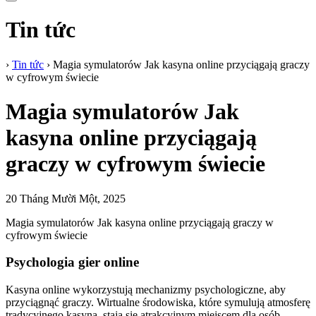
Tin tức
›
Tin tức
›
Magia symulatorów Jak kasyna online przyciągają graczy
w cyfrowym świecie
Magia symulatorów Jak
kasyna online przyciągają
graczy w cyfrowym świecie
20 Tháng Mười Một, 2025
Magia symulatorów Jak kasyna online przyciągają graczy w
cyfrowym świecie
Psychologia gier online
Kasyna online wykorzystują mechanizmy psychologiczne, aby
przyciągnąć graczy. Wirtualne środowiska, które symulują atmosferę
tradycyjnego kasyna, stają się atrakcyjnym miejscem dla osób