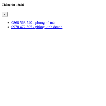
Thông tin liên hệ
×
0868 568 740 - phòng kế toán
0978 472 505 - phòng kinh doanh