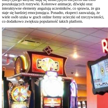
poszukujących rozrywki. Kolorowe animacje, dźwięki oraz
interaktywne elementy angażują uczestników, co sprawia, że gra
staje się bardziej emocjonująca. Ponadto, eksperci zauważają, że
wiele osób szuka w grach online formy ucieczki od rzeczywistości,
co dodatkowo zwiększa popularność takich platform.