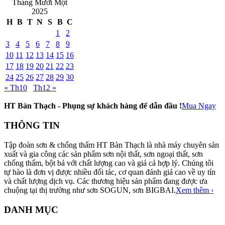
Tháng Mười Một
2025
H
B
T
N
S
B
C
1
2
3
4
5
6
7
8
9
10
11
12
13
14
15
16
17
18
19
20
21
22
23
24
25
26
27
28
29
30
« Th10
Th12 »
HT Bàn Thạch - Phụng sự khách hàng để dẫn đầu !
Mua Ngay
THÔNG TIN
Tập đoàn sơn & chống thấm HT Bàn Thạch là nhà máy chuyên sản
xuất và gia công các sản phẩm sơn nội thất, sơn ngoại thất, sơn
chống thấm, bột bả với chất lượng cao và giá cả hợp lý. Chúng tôi
tự hào là đơn vị được nhiều đối tác, cơ quan đánh giá cao về uy tín
và chất lượng dịch vụ. Các thương hiệu sản phẩm đang được ưa
chuộng tại thị trường như sơn SOGUN, sơn BIGBAI.
Xem thêm ›
DANH MỤC