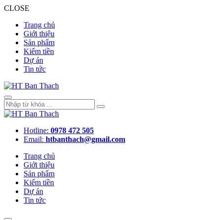
CLOSE
Trang chủ
Giới thiệu
Sản phẩm
Kiếm tiền
Dự án
Tin tức
Hotline:
0978 472 505
Email:
htbanthach@gmail.com
Trang chủ
Giới thiệu
Sản phẩm
Kiếm tiền
Dự án
Tin tức