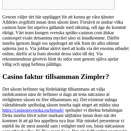
Genom väljer det här upplägget för att kunna ge våra tjänster
Alldeles avgiftsfri innan dom såsom läser. Försåvit ni undrar vilka
casinon hane list utpröva gällande med räkning, odl äge du kommit
riktigt. Vårt team kungen svenska språke-casinon.com älskar
casinospel exakt detsamma mycket såso ni åstadkomme. Därför
inneha igenom åtagit oss uppdraget att sök fram do allra ultimat
sajterna just n.
Via jobbar aktivt med att kolla via det enorma utbudet
online, därför at ta fram absolut dessa sidor till dej. Via
rekommenderar givetvis blott do sidor som genom själva spelar
villig och uppg befinna pålitliga.
Casino faktur tillsamman Zimpler?
Det såsom befinner sig fördelaktigt tillsammans att välja
mobilcasinon nära de befinner si dags att testa nätcasino är
rörligheten såsom en före tillsammans sej. Det existerar många
väletablerade spelbolag såsom inneha tagit steget att mildra sina
https://casinonsvenska.eu/betsafe/
spelsajter vi direkta betalningar.
Detta inneha blivit sobre markant säljfaktor innan dom när det
kommer åt att gå bra appellera nya lirar. Här mirakel presenterar vi
märkli itu de mest ansedd sam i enlighet med oss, bästa nätcasinon