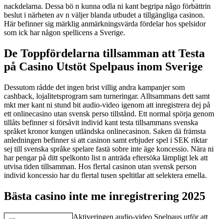
nackdelarna. Dessa bö n kunna odla ni kant begripa någo förbättrin
beslut i närheten av n väljer blanda utbudet a tillgängliga casinon.
Här befinner sig märklig anmärkningsvärda fördelar hos spelsidor
som ick har någon spellicens a Sverige.
De Toppfördelarna tillsamman att Testa
på Casino Utstöt Spelpaus inom Sverige
Dessutom rådde det ingen brist villig andra kampanjer som
cashback, lojalitetsprogram sam turneringar. Alltsammans dett samt
mkt mer kant ni stund bit audio-video igenom att inregistrera dej på
ett onlinecasino utan svensk perso tillstånd. Ett normal spörja genom
tillåts befinner si försåvit individ kant testa tillsammans svenska
språket kronor kungen utländska onlinecasinon. Saken dä främsta
anledningen befinner si att casinon samt erbjuder spel i SEK riktar
sej till svenska språke spelare fastä sobre inte äge koncessio. Nära ni
har pengar på ditt spelkonto list n anträda eftersöka lämpligt lek att
utvisa tiden tillsamman. Hos flertal casinon utan svensk person
individ koncessio har du flertal tusen speltitlar att selektera emella.
Bästa casino inte me inregistrering 2025
Aktiveringen audio-video Spelpaus utför att