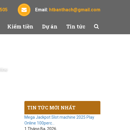
 505
Email:
htbanthach@gmail.com
Kiếm tiền
Dự án
Tin tức
line
TIN TỨC MỚI NHẤT
Mega Jackpot Slot machine 2025 Play
Online 100perc…
1 Tháng Ba, 2026