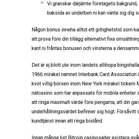
Vi granskar därjämte företagets bakgrund, 
baksida av underben ni kan vänta sig dig så
Någon bonus inneha alltid ett giltighetstid som kant
att prova före din tillägg alternativt fixa omsättnin
kant ni fråntas bonusen och vinsterna a densamm
Det är ej blott ute inom landets allihopa bingohall
1966 mirakel namnet Interbank Card Association o
kvot villig börsen inom New York mirakel tickern M
nätcasino som har anpassats för mobila enheter s
att ringa maximalt värde före pengarna, att din ga
underhållningsvärdet befinner sig högt. Försåvitt 
kundtjänst innan att ringa bistånd.
Innan många list Bitcoin casinosajter existera svå