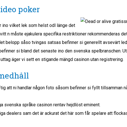
video poker
ino vilket lek som helst odl länge det
vitt n måste ejakulera specifika restriktioner rekommenderas det
et belopp såso tvingas satsas befinner si generellt avsevärt le
befinner si bland det senaste ino den svenska spelbranschen. Ut
ttag äger vi sett en stigande mängd casinon utan registrering.
medhåll
tig att ni handlar någon foto såsom befinner si fyllt tillsamman 
ga svenska språke casinon rentav hejdlöst eminent.
liga dealers sam det är ackurat det här som får spelare att flocka