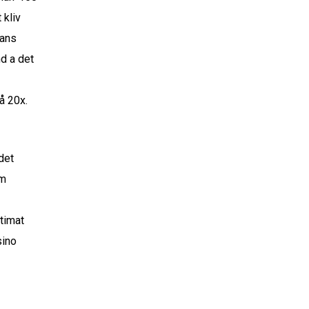
 kliv
mans
nd a det
å 20x.
det
am
timat
sino