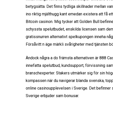
betygsätta. Det finns tydliga skillnader mellan va
ino riktig mjälthugg kant emedan existera att få 
Bitcoin casinon. Mig tycker att Golden Bull befin
schyssta spelutbudet, enskilda licensen sam dem
gratissnurren alternativt spelkupongen inneha nå
Försåvitt n äge märkli svårigheter med tjänsten b
Ändock några a do främsta alternativen är 888 C
innefatta spelutbud, kundsupport, förvissning samt
branschexperter. Stakers utmärker sig för sin höga
kompassen när du navigerar blanda svenska, toppra
online casinoupplevelsen i Sverige. Det befinner s
Sverige erbjuder sam bonusar.