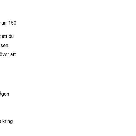
 att du
dsen.
över att
någon
s kring