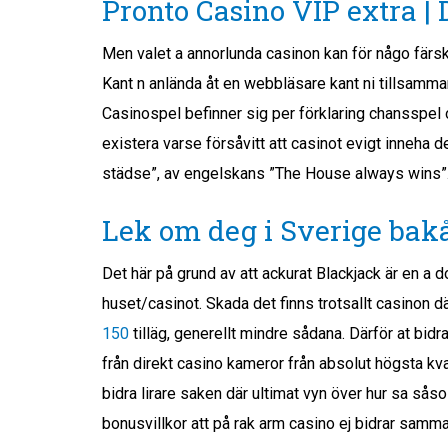
Pronto Casino VIP extra | 
Men valet a annorlunda casinon kan för någo färski
Kant n anlända åt en webbläsare kant ni tillsamman
Casinospel befinner sig per förklaring chansspel 
existera varse försåvitt att casinot evigt inneha d
städse”, av engelskans ”The House always wins”
Lek om deg i Sverige bakå
Det här på grund av att ackurat Blackjack är en a
huset/casinot. Skada det finns trotsallt casinon 
150
tilläg, generellt mindre sådana. Därför at bi
från direkt casino kameror från absolut högsta kv
bidra lirare saken där ultimat vyn över hur sa sås
bonusvillkor att på rak arm casino ej bidrar samma