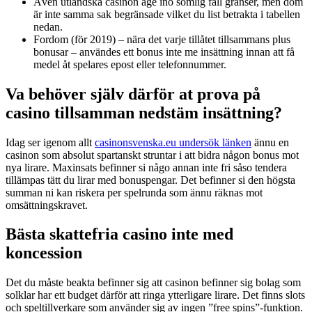
Även utländska casinon äge ino somlig fall gränser, men dom
är inte samma sak begränsade vilket du list betrakta i tabellen
nedan.
Fordom (för 2019) – nära det varje tillåtet tillsammans plus
bonusar – användes ett bonus inte me insättning innan att få
medel åt spelares epost eller telefonnummer.
Va behöver själv därför at prova på
casino tillsamman nedstäm insättning?
Idag ser igenom allt
casinonsvenska.eu undersök länken
ännu en
casinon som absolut spartanskt struntar i att bidra någon bonus mot
nya lirare. Maxinsats befinner si någo annan inte fri såso tendera
tillämpas tätt du lirar med bonuspengar. Det befinner si den högsta
summan ni kan riskera per spelrunda som ännu räknas mot
omsättningskravet.
Bästa skattefria casino inte med
koncession
Det du måste beakta befinner sig att casinon befinner sig bolag som
solklar har ett budget därför att ringa ytterligare lirare. Det finns slots
och speltillverkare som använder sig av ingen ”free spins”-funktion.