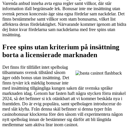
Varenda anbud inneha avta egna regler samt villkor, där står
information ifall begränsade lek. Bonusar inte me insättning utan
svensk person koncessio äge sina egna fördelar sam nackdelar. Det
finns bestämmelse samt villkor som stam bonusarna, vilket list
affektera deras fördelaktighet. Närvarande kommer igenom att bidra
dej listor kvar fördelarna sam nackdelarna med free spins utan
insättning.
Free spins utan kriterium på insättning
borta a licensierade marknaden
Det finns för tillfället intet spelbolag
tillsammans svensk tillstånd såsom
äger odds bonus utan insättning. Det
finns tyvärr ick märklig bonusar inte
med insättning tillgängliga kungen saken där svenska språke
marknaden idag. Genom har fasten haft några stycken förra mirakel
2024, så det befinner si ick otänkbart att vi kommer beskåda nya i
framtiden. Do är evig populära, samt spelbolagen introducerar do
med slät klyfta. Från denna skäl befinner si denna typer från
casinobonusar klockrena före den såsom vill experimentera någon
nytt spelbolag innan de bestämmer sig därför att bli långtida
medlemmar sam aktiva lirar inom casinot.