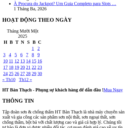
À Procura do Jackpot? Um Guia Completo para Slots …
1 Tháng Ba, 2026
HOẠT ĐỘNG THEO NGÀY
Tháng Mười Một
2025
H
B
T
N
S
B
C
1
2
3
4
5
6
7
8
9
10
11
12
13
14
15
16
17
18
19
20
21
22
23
24
25
26
27
28
29
30
« Th10
Th12 »
HT Bàn Thạch - Phụng sự khách hàng để dẫn đầu !
Mua Ngay
THÔNG TIN
Tập đoàn sơn & chống thấm HT Bàn Thạch là nhà máy chuyên sản
xuất và gia công các sản phẩm sơn nội thất, sơn ngoại thất, sơn
chống thấm, bột bả với chất lượng cao và giá cả hợp lý. Chúng tôi
tự hào là đơn vị được nhiều đối tác, cơ quan đánh giá cao về uy tín