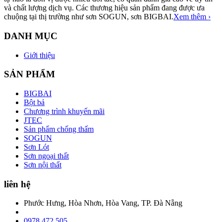
và chất lượng dịch vụ. Các thương hiệu sản phẩm đang được ưa
chuộng tại thị trường như sơn SOGUN, sơn BIGBAI.
Xem thêm ›
DANH MỤC
Giới thiệu
SẢN PHẨM
BIGBAI
Bột bả
Chương trình khuyến mãi
JTEC
Sản phẩm chống thấm
SOGUN
Sơn Lót
Sơn ngoại thất
Sơn nội thất
liên hệ
Phước Hưng, Hòa Nhơn, Hòa Vang, TP. Đà Nẵng
0978 472 505