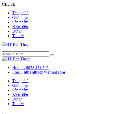
CLOSE
Trang chủ
Giới thiệu
Sản phẩm
Kiếm tiền
Dự án
Tin tức
Hotline:
0978 472 505
Email:
htbanthach@gmail.com
Trang chủ
Giới thiệu
Sản phẩm
Kiếm tiền
Dự án
Tin tức