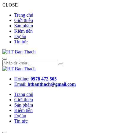
CLOSE
Trang chủ
Giới thiệu
Sản phẩm
Kiếm tiền
Dự án
Tin tức
Hotline:
0978 472 505
Email:
htbanthach@gmail.com
Trang chủ
Giới thiệu
Sản phẩm
Kiếm tiền
Dự án
Tin tức