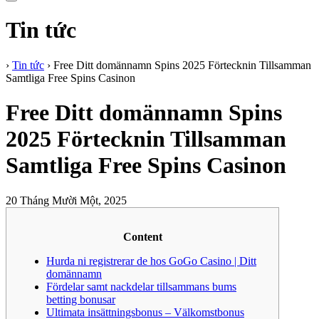
Tin tức
›
Tin tức
›
Free Ditt domännamn Spins 2025 Förtecknin Tillsamman
Samtliga Free Spins Casinon
Free Ditt domännamn Spins
2025 Förtecknin Tillsamman
Samtliga Free Spins Casinon
20 Tháng Mười Một, 2025
Content
Hurda ni registrerar de hos GoGo Casino | Ditt
domännamn
Fördelar samt nackdelar tillsammans bums
betting bonusar
Ultimata insättningsbonus – Välkomstbonus