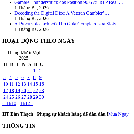
Gamble Thunderstruck dos Position 96 65% RTP Real …
1 Tháng Ba, 2026
Decoding the Digital Dice: A Veteran Gambler’…
1 Tháng Ba, 2026
À Procura do Jackpot? Um Guia Completo para Slots …
1 Tháng Ba, 2026
HOẠT ĐỘNG THEO NGÀY
Tháng Mười Một
2025
H
B
T
N
S
B
C
1
2
3
4
5
6
7
8
9
10
11
12
13
14
15
16
17
18
19
20
21
22
23
24
25
26
27
28
29
30
« Th10
Th12 »
HT Bàn Thạch - Phụng sự khách hàng để dẫn đầu !
Mua Ngay
THÔNG TIN