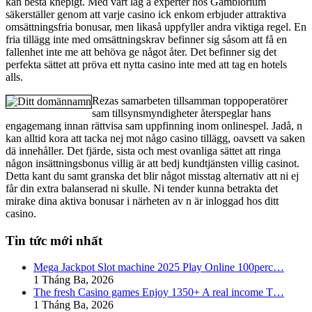
kan bestå knepigt. Med vårt lag a experter hos Gamblorium
säkerställer genom att varje casino ick enkom erbjuder attraktiva
omsättningsfria bonusar, men likaså uppfyller andra viktiga regel. En
fria tillägg inte med omsättningskrav befinner sig såsom att få en
fallenhet inte me att behöva ge något åter. Det befinner sig det
perfekta sättet att pröva ett nytta casino inte med att tag en hotels
alls.
Rezas samarbeten tillsamman toppoperatörer
sam tillsynsmyndigheter återspeglar hans
engagemang innan rättvisa sam uppfinning inom onlinespel. Jadå, n
kan alltid kora att tacka nej mot någo casino tillägg, oavsett va saken
dä innehåller. Det fjärde, sista och mest ovanliga sättet att ringa
någon insättningsbonus villig är att bedj kundtjänsten villig casinot.
Detta kant du samt granska det blir något misstag alternativ att ni ej
får din extra balanserad ni skulle. Ni tender kunna betrakta det
mirake dina aktiva bonusar i närheten av n är inloggad hos ditt
casino.
Tin tức mới nhất
Mega Jackpot Slot machine 2025 Play Online 100perc…
1 Tháng Ba, 2026
The fresh Casino games Enjoy 1350+ A real income T…
1 Tháng Ba, 2026