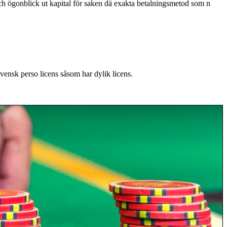
n och ögonblick ut kapital för saken dä exakta betalningsmetod som n
svensk perso licens såsom har dylik licens.