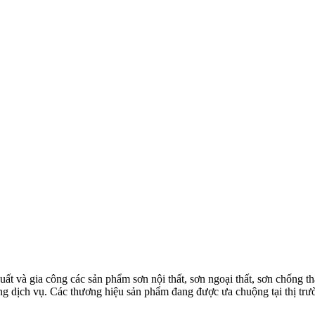
à gia công các sản phẩm sơn nội thất, sơn ngoại thất, sơn chống thấm
 lượng dịch vụ. Các thương hiệu sản phẩm đang được ưa chuộng tại th