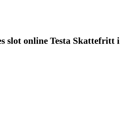
slot online Testa Skattefritt i