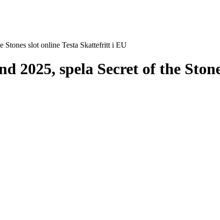
Stones slot online Testa Skattefritt i EU
 2025, spela Secret of the Stones 