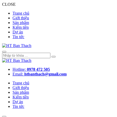
CLOSE
Trang chủ
Giới thiệu
Sản phẩm
Kiếm tiền
Dự án
Tin tức
Hotline:
0978 472 505
Email:
htbanthach@gmail.com
Trang chủ
Giới thiệu
Sản phẩm
Kiếm tiền
Dự án
Tin tức