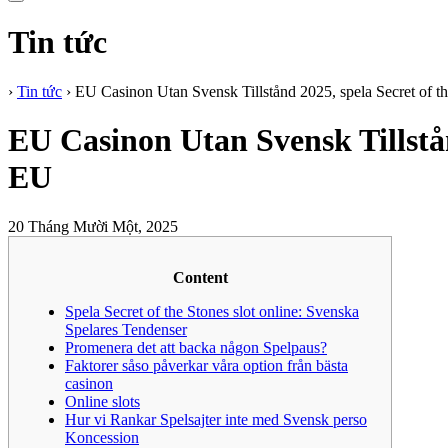
Tin tức
›
Tin tức
›
EU Casinon Utan Svensk Tillstånd 2025, spela Secret of the 
EU Casinon Utan Svensk Tillstånd
EU
20 Tháng Mười Một, 2025
Content
Spela Secret of the Stones slot online: Svenska
Spelares Tendenser
Promenera det att backa någon Spelpaus?
Faktorer såso påverkar våra option från bästa
casinon
Online slots
Hur vi Rankar Spelsajter inte med Svensk perso
Koncession