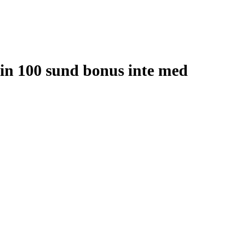
din 100 sund bonus inte med