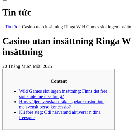
Tin tức
›
Tin tức
›
Casino utan insättning Ringa Wild Games slot ingen insätt
Casino utan insättning Ringa Wi
insättning
20 Tháng Mười Một, 2025
Content
Wild Games slot ingen insättning: Finns det free
spins inte me insättning?
Hurs väljer svenska språket spelare casino inte
me svensk perso koncessio?
Kli före steg: Odl närvarand aktiverar n dina
freespins