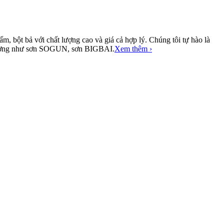
, bột bả với chất lượng cao và giá cả hợp lý. Chúng tôi tự hào là
ị trường như sơn SOGUN, sơn BIGBAI.
Xem thêm ›