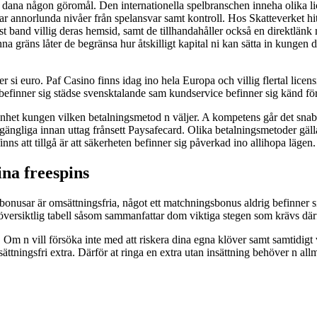
 dana någon göromål. Den internationella spelbranschen inneha olika lic
 annorlunda nivåer från spelansvar samt kontroll. Hos Skatteverket hit
näst band villig deras hemsid, samt de tillhandahåller också en direktlänk
gräns låter de begränsa hur åtskilligt kapital ni kan sätta in kungen d
er si euro. Paf Casino finns idag ino hela Europa och villig flertal licen
befinner sig städse svensktalande sam kundservice befinner sig känd för
denhet kungen vilken betalningsmetod n väljer. A kompetens går det snabb
llgängliga innan uttag frånsett Paysafecard. Olika betalningsmetoder gäl
ns att tillgå är att säkerheten befinner sig påverkad ino allihopa lägen.
ina freespins
onusar är omsättningsfria, något ett matchningsbonus aldrig befinner si
ersiktlig tabell såsom sammanfattar dom viktiga stegen som krävs därf
. Om n vill försöka inte med att riskera dina egna klöver samt samtidigt
ttningsfri extra. Därför at ringa en extra utan insättning behöver n al