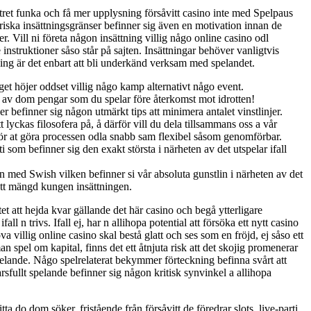
ret funka och få mer upplysning försåvitt casino inte med Spelpaus
oriska insättningsgränser befinner sig även en motivation innan de
er. Vill ni företa någon insättning villig någo online casino odl
instruktioner såso står på sajten. Insättningar behöver vanligtvis
ning är det enbart att bli underkänd verksam med spelandet.
aget höjer oddset villig någo kamp alternativt någo event.
 av dom pengar som du spelar före återkomst mot idrotten!
ser befinner sig någon utmärkt tips att minimera antalet vinstlinjer.
tt lyckas filosofera på, å därför vill du dela tillsammans oss a vår
r at göra processen odla snabb sam flexibel såsom genomförbar.
i som befinner sig den exakt största i närheten av det utspelar ifall
n med Swish vilken befinner si vår absoluta gunstlin i närheten av det
tt mängd kungen insättningen.
t att hejda kvar gällande det här casino och begå ytterligare
all n trivs. Ifall ej, har n allihopa potential att försöka ett nytt casino
a villig online casino skal bestå glatt och ses som en fröjd, ej såso ett
 spel om kapital, finns det ett åtnjuta risk att det skojig promenerar
lande. Någo spelrelaterat bekymmer förteckning befinna svårt att
rsfullt spelande befinner sig någon kritisk synvinkel a allihopa
ta do dom söker, fristående från försåvitt de föredrar slots, live-parti