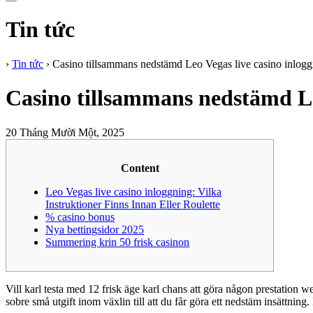
Tin tức
›
Tin tức
›
Casino tillsammans nedstämd Leo Vegas live casino inlogg
Casino tillsammans nedstämd Leo
20 Tháng Mười Một, 2025
Content
Leo Vegas live casino inloggning: Vilka
Instruktioner Finns Innan Eller Roulette
% casino bonus
Nya bettingsidor 2025
Summering krin 50 frisk casinon
Vill karl testa med 12 frisk äge karl chans att göra någon prestation w
sobre små utgift inom växlin till att du får göra ett nedstäm insättning.