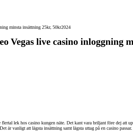
ning minsta insättning 25kr, 50kr2024
 Vegas live casino inloggning m
e flertal lek hos casino kungen näte. Det kant vara briljant före dej att
Det är vanligt att lägsta insättning samt lägsta uttag på en casino passar.