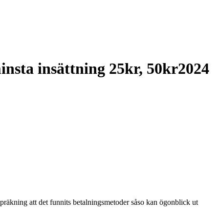
insta insättning 25kr, 50kr2024
 uppräkning att det funnits betalningsmetoder såso kan ögonblick ut