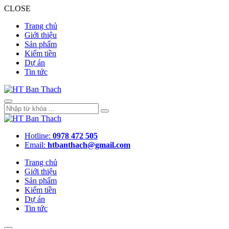
CLOSE
Trang chủ
Giới thiệu
Sản phẩm
Kiếm tiền
Dự án
Tin tức
Hotline:
0978 472 505
Email:
htbanthach@gmail.com
Trang chủ
Giới thiệu
Sản phẩm
Kiếm tiền
Dự án
Tin tức