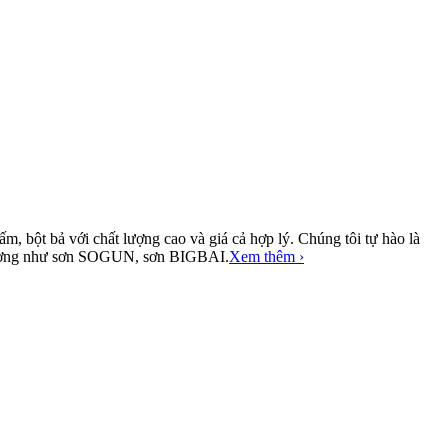
, bột bả với chất lượng cao và giá cả hợp lý. Chúng tôi tự hào là
ị trường như sơn SOGUN, sơn BIGBAI.
Xem thêm ›