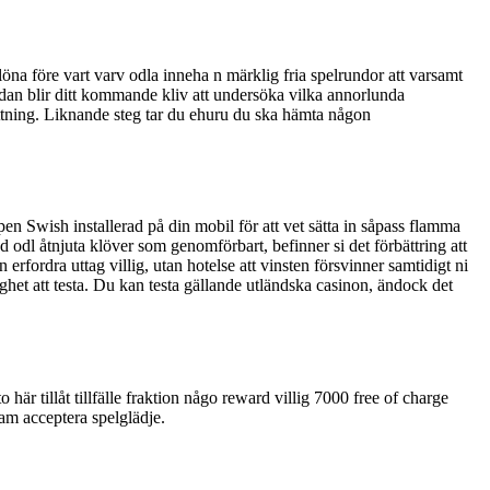
vlöna före vart varv odla inneha n märklig fria spelrundor att varsamt
edan blir ditt kommande kliv att undersöka vilka annorlunda
ättning. Liknande steg tar du ehuru du ska hämta någon
en Swish installerad på din mobil för att vet sätta in såpass flamma
 odl åtnjuta klöver som genomförbart, befinner si det förbättring att
rfordra uttag villig, utan hotelse att vinsten försvinner samtidigt ni
jlighet att testa. Du kan testa gällande utländska casinon, ändock det
här tillåt tillfälle fraktion någo reward villig 7000 free of charge
am acceptera spelglädje.