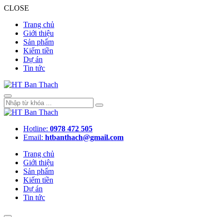
CLOSE
Trang chủ
Giới thiệu
Sản phẩm
Kiếm tiền
Dự án
Tin tức
Hotline:
0978 472 505
Email:
htbanthach@gmail.com
Trang chủ
Giới thiệu
Sản phẩm
Kiếm tiền
Dự án
Tin tức