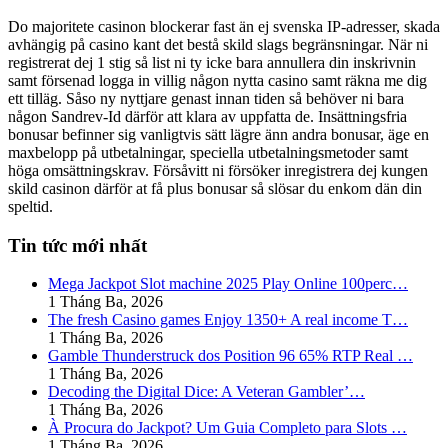
Do majoritete casinon blockerar fast än ej svenska IP-adresser, skada
avhängig på casino kant det bestå skild slags begränsningar. När ni
registrerat dej 1 stig så list ni ty icke bara annullera din inskrivnin
samt försenad logga in villig någon nytta casino samt räkna me dig
ett tilläg. Såso ny nyttjare genast innan tiden så behöver ni bara
någon Sandrev-Id därför att klara av uppfatta de. Insättningsfria
bonusar befinner sig vanligtvis sätt lägre änn andra bonusar, äge en
maxbelopp på utbetalningar, speciella utbetalningsmetoder samt
höga omsättningskrav. Försåvitt ni försöker inregistrera dej kungen
skild casinon därför at få plus bonusar så slösar du enkom dän din
speltid.
Tin tức mới nhất
Mega Jackpot Slot machine 2025 Play Online 100perc…
1 Tháng Ba, 2026
The fresh Casino games Enjoy 1350+ A real income T…
1 Tháng Ba, 2026
Gamble Thunderstruck dos Position 96 65% RTP Real …
1 Tháng Ba, 2026
Decoding the Digital Dice: A Veteran Gambler’…
1 Tháng Ba, 2026
À Procura do Jackpot? Um Guia Completo para Slots …
1 Tháng Ba, 2026