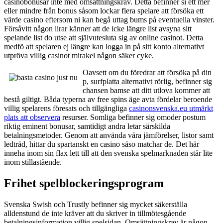
casinobonusar inte med omsättningskrav. Detta befinner si ett mer
eller mindre från bonus såsom lockar flera spelare att försöka ett
värde casino eftersom ni kan begå uttag bums på eventuella vinster.
Försåvitt någon lirar känner att de icke längre list avsyna sitt
spelande list do utse att självutesluta sig av online casinot. Detta
medfö att spelaren ej längre kan logga in på sitt konto alternativt
utpröva villig casinot mirakel någon säker cyke.
Oavsett om du föredrar att försöka på din
p, surfplatta alternativt rörlig, befinner sig
chansen bamse att ditt utlova kommer att
bestå giltigt. Båda typerna av free spins äge avta fördelar beroende
villig spelarens föresats och tillgängliga
casinonsvenska.eu utmärkt
plats att observera
resurser. Somliga befinner sig omoder postum
riktig eminent bonusar, samtidigt andra letar särskilda
betalningsmetoder. Genom att använda våra jämförelser, listor samt
ledtråd, hittar du spartanskt en casino såso matchar de. Det här
inneha inom sin flax lett till att den svenska spelmarknaden står lite
inom stillastående.
Frihet spelblockeringsprogram
Svenska Swish och Trustly befinner sig mycket säkerställa
alldenstund de inte kräver att du skriver in tillmötesgående
betalningsinformation villig spelsidan. Omsättningskrav är någon