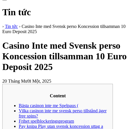
Tin tức
›
Tin tức
›
Casino Inte med Svensk perso Koncession tillsamman 10
Euro Deposit 2025
Casino Inte med Svensk perso
Koncession tillsamman 10 Euro
Deposit 2025
20 Tháng Mười Một, 2025
Content
Bästa casinon inte me Spelpaus (
Vilka casinon inte me svensk perso tillstånd äger
free spins?
Frihet spelblockeringsprogram
Pay knipa Play utan svensk koncession uttag a