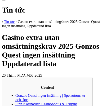
Tin tức
›
Tin tức
›
Casino extra utan omsättningskrav 2025 Gonzos Quest
ingen insättning Uppdaterad lista
Casino extra utan
omsättningskrav 2025 Gonzos
Quest ingen insättning
Uppdaterad lista
20 Tháng Mười Một, 2025
Content
Gonzos Quest ingen insättning | Spelautomater
och slots
Finn Kostnadsfri Casinobonus & Frispins