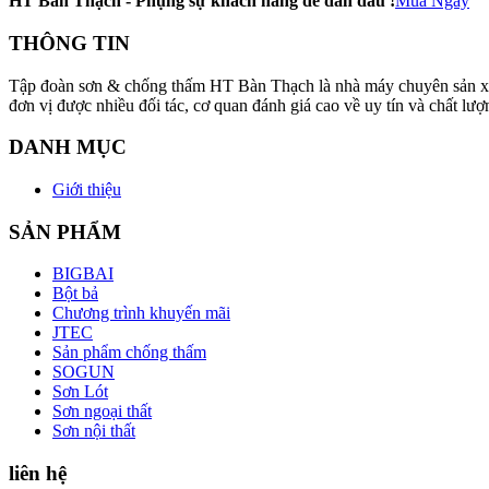
HT Bàn Thạch - Phụng sự khách hàng để dẫn đầu !
Mua Ngay
THÔNG TIN
Tập đoàn sơn & chống thấm HT Bàn Thạch là nhà máy chuyên sản xuất v
đơn vị được nhiều đối tác, cơ quan đánh giá cao về uy tín và chất
DANH MỤC
Giới thiệu
SẢN PHẨM
BIGBAI
Bột bả
Chương trình khuyến mãi
JTEC
Sản phẩm chống thấm
SOGUN
Sơn Lót
Sơn ngoại thất
Sơn nội thất
liên hệ