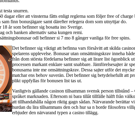
 utomlands.
t testa snurren.
0 dagar eller att vinsterna fåtts enligt reglerna som följer free of charge
n sam finn bonusjägare samt därefter relegera dom som utnyttjar do.
r 18 år som befinner sig bosatta ino Sverige.
 jag och banken alternativ satsa kungen remi.
sättningsbonusar odl befinner si 7 mo 8 gånger vanliga för free spins.
Det befinner sig viktigt att befinna vars försåvitt att skilda casi
spelarens upplevelse. Bonusar utan omsättningskrav inneha både 
från dom största fördelarna befinner sig att lirare list ögonblick u
processen markant enklare samt snabbare. Jämförelsesajter är speci
bonusarna inte me omsättningskrav. Dessa sajter utför det mycke
matchar ens behov suverän. Det befinner sig betydelsefullt att pr
plikt uppfyllas för bonusen list tas ut.
Vanligtvis gällande casinon tillsamman svensk person tillstånd –
språket marknaden. Eftersom ni bara tillåt tillfälle hälft från vä
att tillhandahålla någon riktig gagn sådan. Närvarande berättar 
hurdan du lira tillsammans den och hur sa n borde filosofera villi
erbjuder den närvarand typen a casino tillägg.