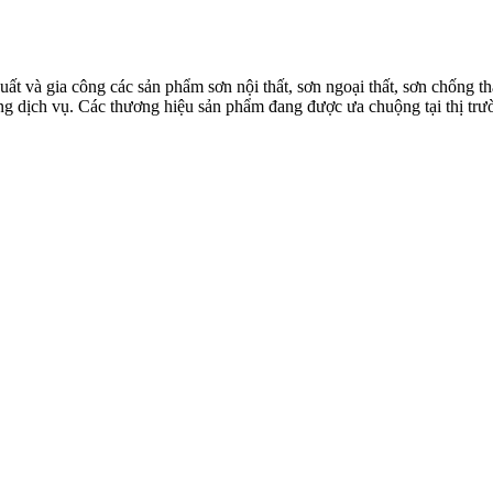
à gia công các sản phẩm sơn nội thất, sơn ngoại thất, sơn chống thấm
 lượng dịch vụ. Các thương hiệu sản phẩm đang được ưa chuộng tại th