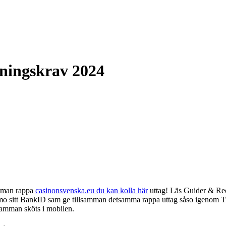
ningskrav 2024
amman rappa
casinonsvenska.eu du kan kolla här
uttag! Läs Guider & Rece
s mo sitt BankID sam ge tillsamman detsamma rappa uttag såso igenom T
ltsamman sköts i mobilen.