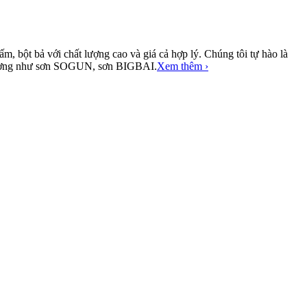
, bột bả với chất lượng cao và giá cả hợp lý. Chúng tôi tự hào là
ị trường như sơn SOGUN, sơn BIGBAI.
Xem thêm ›