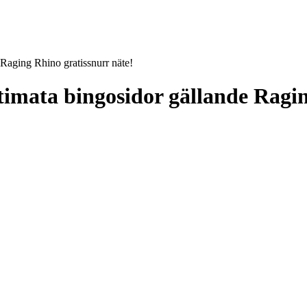
 Raging Rhino gratissnurr näte!
timata bingosidor gällande Ragin