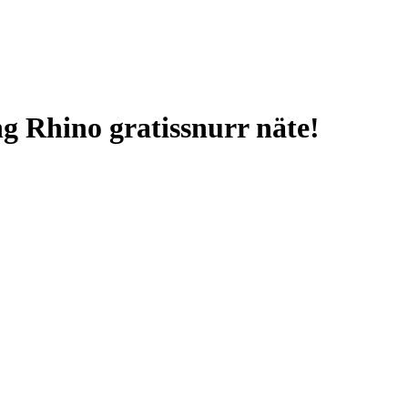
g Rhino gratissnurr näte!