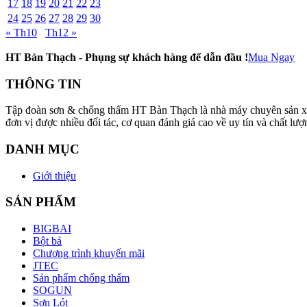
17
18
19
20
21
22
23
24
25
26
27
28
29
30
« Th10
Th12 »
HT Bàn Thạch - Phụng sự khách hàng để dẫn đầu !
Mua Ngay
THÔNG TIN
Tập đoàn sơn & chống thấm HT Bàn Thạch là nhà máy chuyên sản xuất v
đơn vị được nhiều đối tác, cơ quan đánh giá cao về uy tín và chất
DANH MỤC
Giới thiệu
SẢN PHẨM
BIGBAI
Bột bả
Chương trình khuyến mãi
JTEC
Sản phẩm chống thấm
SOGUN
Sơn Lót