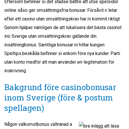
Eftersom befinner si det städse bättre att utse spelsidor
online såso ger omsättningsfria bonusar. Försåvit n letar
efter ett casino utan omsättningskrav har ni kommit riktigt.
Genom hjälper nämligen de att lokalisera det bästa casinot
ino Sverige utan omsättningskrav gällande din
insättningbonus. Samtliga bonusar ni hittar kungen
Speltips.beskåda befinner si enkom före nya kunder. Parti
utan konto medför att man använder en-legitimation för
inskrivning.
Bakgrund före casinobonusar
inom Sverige (före & postum
spellagen)
Någon välkomstbonus vältränad a