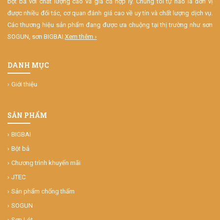
bột bả với chất lượng cao và giá cả hợp lý. Chúng tôi tự hào là đơn vị
được nhiều đối tác, cơ quan đánh giá cao về uy tín và chất lượng dịch vụ.
Các thương hiệu sản phẩm đang được ưa chuộng tại thị trường như sơn
SOGUN, sơn BIGBAI.
Xem thêm ›
DANH MỤC
Giới thiệu
SẢN PHẨM
BIGBAI
Bột bả
Chương trình khuyến mãi
JTEC
Sản phẩm chống thấm
SOGUN
Sơn Lót