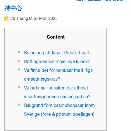
持中心
20 Tháng Mười Một, 2025
Content
Bra inlägg att läsa | Riskfritt parti
Bettingbonusar innan nya kunder
Va finns det för bonusar med låga
omsättningskrav?
Va befinner si saken där ultimat
insättningsbonus casino just nu?
Bakgrund före casinobonusar inom
Sverige (före & postum spellagen)