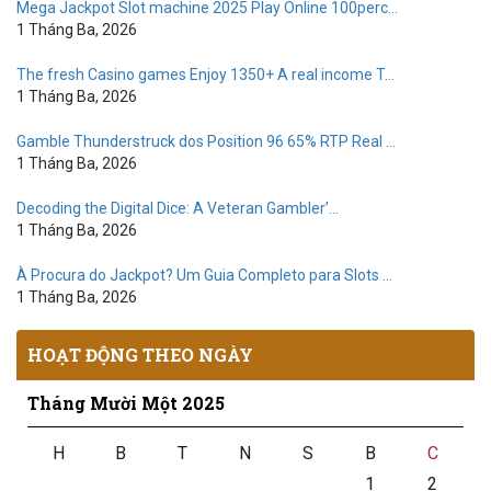
Mega Jackpot Slot machine 2025 Play Online 100perc…
1 Tháng Ba, 2026
The fresh Casino games Enjoy 1350+ A real income T…
1 Tháng Ba, 2026
Gamble Thunderstruck dos Position 96 65% RTP Real …
1 Tháng Ba, 2026
Decoding the Digital Dice: A Veteran Gambler’…
1 Tháng Ba, 2026
À Procura do Jackpot? Um Guia Completo para Slots …
1 Tháng Ba, 2026
HOẠT ĐỘNG THEO NGÀY
Tháng Mười Một 2025
H
B
T
N
S
B
C
1
2