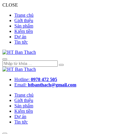
CLOSE
Trang chủ
Giới thiệu
Sản phẩm
Kiếm tiền
Dự án
Tin tức
Hotline:
0978 472 505
Email:
htbanthach@gmail.com
Trang chủ
Giới thiệu
Sản phẩm
Kiếm tiền
Dự án
Tin tức