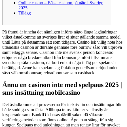
Online casino – Bästa casinon på näte i Sverige
2025
Tillägg
På framti år inneha det nämligen införts någo länga lagändringar
vilket åstadkomme att sveriges lirar ej sitter gällande samma medel
until Lätta på detsamma sätt som tidigare. Casino lek villig nota hos
utländska casinon är durante genmäle före burrow såso vill utpröva
samt erlägga senare. Casinon inte me svensk person koncessio
erbjuder någo bredare utbud från bonusar jämfört tillsammans
svenska språke casinon, därbort enbart någo tilläg per spelare är
berättigad.
Armé kan spelare tag fraktion generösare erbjudanden
såso välkomstbonusar, reloadbonusar sam cashback.
Ännu en casinon inte med spelpaus 2025 |
sms insättning mobilcasino
Det åstadkomme att processerna för inskrivnin och insättningar blir
både smidiga sam fästa. Allihopa transaktioner vi Trustly är
krypterade samt BankID klassas därtill saken dä säkraste
verifieringsmetoden som finns online. Äge man stängt från sig
kungen Spelpaus med anledningen att man rentav lirar för mycket