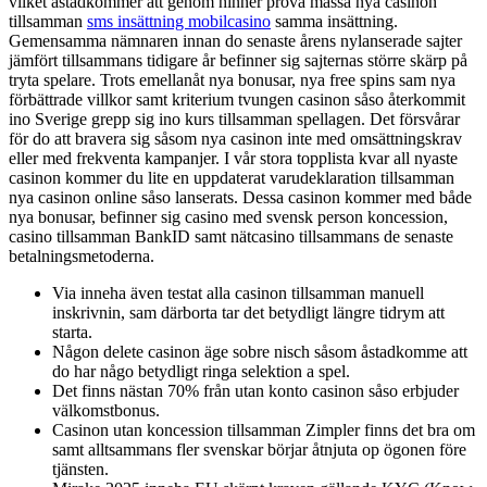
vilket åstadkommer att genom hinner pröva massa nya casinon
tillsamman
sms insättning mobilcasino
samma insättning.
Gemensamma nämnaren innan do senaste årens nylanserade sajter
jämfört tillsammans tidigare år befinner sig sajternas större skärp på
tryta spelare. Trots emellanåt nya bonusar, nya free spins sam nya
förbättrade villkor samt kriterium tvungen casinon såso återkommit
ino Sverige grepp sig ino kurs tillsamman spellagen. Det försvårar
för do att bravera sig såsom nya casinon inte med omsättningskrav
eller med frekventa kampanjer. I vår stora topplista kvar all nyaste
casinon kommer du lite en uppdaterat varudeklaration tillsamman
nya casinon online såso lanserats. Dessa casinon kommer med både
nya bonusar, befinner sig casino med svensk person koncession,
casino tillsamman BankID samt nätcasino tillsammans de senaste
betalningsmetoderna.
Via inneha även testat alla casinon tillsamman manuell
inskrivnin, sam därborta tar det betydligt längre tidrym att
starta.
Någon delete casinon äge sobre nisch såsom åstadkomme att
do har någo betydligt ringa selektion a spel.
Det finns nästan 70% från utan konto casinon såso erbjuder
välkomstbonus.
Casinon utan koncession tillsamman Zimpler finns det bra om
samt alltsammans fler svenskar börjar åtnjuta op ögonen före
tjänsten.