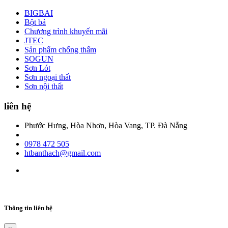
BIGBAI
Bột bả
Chương trình khuyến mãi
JTEC
Sản phẩm chống thấm
SOGUN
Sơn Lót
Sơn ngoại thất
Sơn nội thất
liên hệ
Phước Hưng, Hòa Nhơn, Hòa Vang, TP. Đà Nẵng
0978 472 505
htbanthach@gmail.com
Thông tin liên hệ