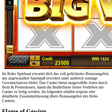
Im Boho Spielsaal erwartet dich das voll gefächertes Bonusangebot,
das angewandten Spielspaß erweitert unter anderem sonstige
Gewinnchancen bietet. Das Casino bietet ausgewählte Arten durch
Boni & Promotionen, damit die Bedürfnisse ferner Vorlieben der
Gamer zu fertig werden. Im folgenden erhältst respons eine
detaillierte Zusammenfassung übers Bonusangebot des Boho
Casinos.
Flame of Gewinn