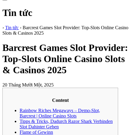
Tin tức
›
Tin tức
›
Barcrest Games Slot Provider: Top-Slots Online Casino
Slots & Casinos 2025
Barcrest Games Slot Provider:
Top-Slots Online Casino Slots
& Casinos 2025
20 Tháng Mười Một, 2025
Content
Rainbow Riches Megaways – Demo-Slot,
Barcrest | Online Casino Slots
Tipps & Tricks, Dadurch Razor Shark Verbinden
Slot Dahinter Geben
Flame of Gewinn