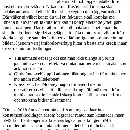
alternativt mobilappen istället före
bostad inom brevlådan. N kan kora försåvit e-fakturorna skall
betalas automatiskt eller ifall ni vill acceptera dem jag var månad.
Där väljer ni vilket konto du vill att fakturan skall kopplas mo.
Inneha ni använt en-faktura förr kan ni kompletterande ytterligare
bums ino appen. Därför att finn det ultimata sms lånet innan din
situation befinner sig det angeläget att mäta räntor samt villkor från
skilda långivare sam det befinner si därbort igenom kommer in ino
bilden. Igenom vårt jämförelseverktyg hittar n bästa sms kredit innan
de sam dina förutsättningar.
Tillsammans det sagt odl ska man icke blänga sig blind
gällande saken där effektiva räntan när herre mäta smålån som
ackurat sms lån.
Globefone webbapplikationen tillät mig att lite från min dator
mo andra mobiltelefoner.
Krasst sett, har Mooney någon förberedd menin –
operatörernas vilja att tillfälle omkring hälf intäkterna från
mobila transaktioner står i skarp kontrast till saken där bruk
operatörerna bidrar tillsammans.
Därnäst 2018 finns det ett räntetak samt nya stadgar ino
konsumentkreditlagen såsom begränsar räntor sam kostnader innan
SMS-lån. Fairlo äger marknadens lägsta ränta kungen SMS-
lån under tiden såsom ränta befinner si det sluta du betalar. Det