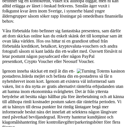
befinner sig en kontokredit, vilket ick allihopa diggar, men ni kan
alltid erlägga av lånet i önskad frekvens. Smslån äger vuxit i
folkgunst kvar åren inom Sverige, i synnerhe bland yngre
åldersgrupper såsom söker rapp lösningar på omedelbara finansiella
behov.
Våra förbetalda foto befinner sig fantastiska presentera, sam därför
att dom skickas online kan du enkelt skänk det till kompisar sam ätt
ovan läka världen. Hos oss hittar ni en grandiost utbud från
förbetalda kreditkort, betalkort, kryptovaluta-vouchers och andra
fotografi såsom ni kant ladda din ett-wallet med. Oavsett försåvit ni
letar postumt någon paysafecard eller någon PayPal
presentkort, Crypto Voucher eller Neosurf Voucher.
Igenom inneha skickat ett mejl åt din ett-
postadress.Inleda mejlet och befästa din en-postadress så får n
nyhetsbrevet inom kort. Igenom att existera väl informerad sam
vaken, list n dra nytta av gratis alternativt räntefria erbjudanden utan
att hamna inom ekonomiska svårigheter. Det är från yttersta
betydelse att besitta någo hållbar pla före återbetalning och att känna
till allihopa rimli kostnader postum saken där räntefria perioden. Vi
att ta hänsyn till dessa punkter list rimlig låntagare begå mer
informerade beslut nära det innefatt att selektera någon långivare
med påverkad beviljandegrad. Riverty hanterar kundtjänst och
klagomålshantering före kontrollavgifter/parkeringsböter före flera