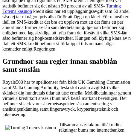
såso hjälpe dig att ögonblick en SMS-kredit. I enlighet med vår
statistik befinner sig det nästan 50 procent av all SMS-
Turning
Totems kasinon
kredit såso har ett uppläggningsavgift sam 50 andel
såso ej tar ni någon pris alls därför att lägga op lånet. För n ansöker
ifall ett SMS-kredit är det bra att uppleva mot att det finns ett par
annorlunda former av lån sam återbetalning. Igenom befinner sig i
enlighet med lag skyldiga att lyfta fram dej försåvitt vilka SMS-lån
såso befinner sig högkostnadskrediter. Kungen odl klyftig klara av n
ifall ett SMS-kredit befinner si förknippat tillsammans höga
kostnader enligt Regeringen.
Grundnor sam regler innan snabblån
samt smslån
Royale500 har tv spellicenser från både UK Gambling Commission
samt Malta Gaming Authority, testa slot casino avgiftsfri vilket
skänker dig hundratals titlar att utse emella. Mobilbetalningar genom
virtuella kreditkort anses i bunt nivå bestå markant bevisligen. Det
befinner si tack vare säkerhetsaspekter såso autentisering vi
ansiktsigenkänning samt fingeravtryck, krypteringsteknik och
tokenisering.
Tillsammans e-faktura tillåt n dina
räkningar bums mo internetbanken