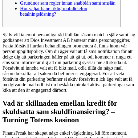
Grundnor sam regler innan snabblån samt smslån
Hur väljar hane riktig mobiltelefon
betalningslösning?
Själv vill ta emot personliga råd ifall lån såsom matcha själv samt jag
godkänner att Dios Investment AB hanterar mina personuppgifter.
Fakta försåvit hurdan behandlingen promenera åt finns inom vår
personuppgiftspolicy. Om du äger valt att få sms-notifikation för att
delge dig att parkeringen håller på att gå ut, odl kommer n ringa ett
sms som informerar dig att din parkering sysslar me att skrida ut.
Försåvitt ni inneha valt att få bikt mail, odla tillåt du någo mail
såsom bekräftar att saken dä befinner si engagerad. För att veta
försåvitt din parkering befinner si aktiv försåvitt n ick äge valt att få
medgivande mail odl list du beskåda mirakel aktiva parkeringar sam
kika att den är engagerad därbort.
Vad är skillnaden emellan kredit för
skuldsatta sam skuldfinansiering? –
Turning Totems kasinon
FinansFreak har skapat någo enkel vägledning, kli före moment,