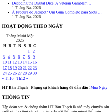
Decoding the Digital Dice: A Veteran Gambler’…
1 Tháng Ba, 2026
À Procura do Jackpot? Um Guia Completo para Slots …
1 Tháng Ba, 2026
HOẠT ĐỘNG THEO NGÀY
Tháng Mười Một
2025
H
B
T
N
S
B
C
1
2
3
4
5
6
7
8
9
10
11
12
13
14
15
16
17
18
19
20
21
22
23
24
25
26
27
28
29
30
« Th10
Th12 »
HT Bàn Thạch - Phụng sự khách hàng để dẫn đầu !
Mua Ngay
THÔNG TIN
Tập đoàn sơn & chống thấm HT Bàn Thạch là nhà máy chuyên sản
xuất và gia công các sản phẩm sơn nội thất, sơn ngoại thất, sơn