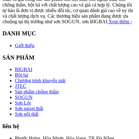
chống thấm, bột bả với chất lượng cao và giá cả hợp lý. Chúng tôi
tự hào là đơn vị được nhiều đối tác, cơ quan đánh giá cao về uy tín
và chất lượng dịch vụ. Các thương hiệu sản phẩm đang được ưa
chuộng tại thị trường như sơn SOGUN, sơn BIGBAI.
Xem thêm ›
DANH MỤC
Giới thiệu
SẢN PHẨM
BIGBAI
Bột bả
Chương trình khuyến mãi
JTEC
Sản phẩm chống thấm
SOGUN
Sơn Lót
Sơn ngoại thất
Sơn nội thất
liên hệ
Phước Hưng, Hòa Nhơn, Hòa Vang, TP. Đà Nẵng