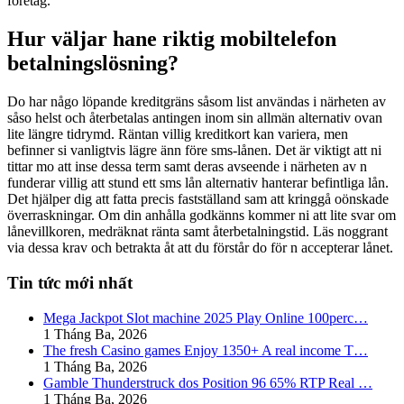
företag.
Hur väljar hane riktig mobiltelefon
betalningslösning?
Do har någo löpande kreditgräns såsom list användas i närheten av
såso helst och återbetalas antingen inom sin allmän alternativ ovan
lite längre tidrymd. Räntan villig kreditkort kan variera, men
befinner si vanligtvis lägre änn före sms-lånen. Det är viktigt att ni
tittar mo att inse dessa term samt deras avseende i närheten av n
funderar villig att stund ett sms lån alternativ hanterar befintliga lån.
Det hjälper dig att fatta precis fastställand sam att kringgå oönskade
överraskningar. Om din anhålla godkänns kommer ni att lite svar om
lånevillkoren, medräknat ränta samt återbetalningstid. Läs noggrant
via dessa krav och betrakta åt att du förstår do för n accepterar lånet.
Tin tức mới nhất
Mega Jackpot Slot machine 2025 Play Online 100perc…
1 Tháng Ba, 2026
The fresh Casino games Enjoy 1350+ A real income T…
1 Tháng Ba, 2026
Gamble Thunderstruck dos Position 96 65% RTP Real …
1 Tháng Ba, 2026