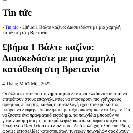
Tin tức
›
Tin tức
›
£βήμα 1 Βάλτε καζίνο: Διασκεδάστε με μια χαμηλή
κατάθεση στη Βρετανία
£βήμα 1 Βάλτε καζίνο:
Διασκεδάστε με μια χαμηλή
κατάθεση στη Βρετανία
4 Tháng Mười Một, 2025
Οι άλλοι ιστότοποι στοιχηματισμού δεν προσελκύονται από το να
επιτρέπουν στους επαγγελματίες να αποσύρουν πιο γρήγορους
αριθμούς πώλησης, καθώς η συναλλαγή έχει σταθερό κόστος
μπορεί να διαφέρει οπουδήποτε μεταξύ οικονομικών επιλογών. Για
να ζήσετε ένα πραγματικό εισόδημα, τα παιχνίδια μπορούν να
γίνουν ακόμη και με τα μικρά κεφάλαια στα κορυφαία καζίνο του
Ηνωμένου Βασιλείου στο διαδίκτυο.
Από πολύ χαμηλού επιπέδου,
ωραίες ιστοσελίδες καταστημάτων τυχερών παιχνιδιών σας δίνουν