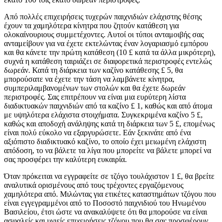
Από πολλές επιχειρήσεις τυχερών παιχνιδιών ελάχιστης θέσης
έχουν τα χαμηλότερα κίνητρα που ζητούν κατάθεση για
ολοκαίνουριους συμμετέχοντες. Αυτοί οι τύποι ανταμοιβής σας
ανταμείβουν για να έχετε εκτελώντας έναν λογαριασμό εμπόρου
και θα κάνετε την πρώτη κατάθεση (10 £ κατά τα άλλα μικρότερη),
συχνά η κατάθεση ταιριάζει σε διαφορετικά περιστροφές εντελώς
δωρεάν. Κατά τη διάρκεια των καζίνο κατάθεσης £ 5, θα
μπορούσατε να έχετε την τάση να λαμβάνετε κίνητρα,
συμπεριλαμβανομένων των στολών και θα έχετε δωρεάν
περιστροφές. Σας επιτρέπουν να είναι μια ευρύτερη λίστα
διαδικτυακών παιχνιδιών από τα καζίνο £ 1, καθώς και από άτομα
με υψηλότερα ελάχιστα στοιχήματα. Συγκεκριμένα καζίνο 5 £,
καθώς και αποδοχή ανάληψης κατά τη διάρκεια των 5 £, επομένως
είναι πολύ εύκολο να εξαργυρώσετε. Εάν ξεκινάτε από ένα
αξιόπιστο διαδικτυακό καζίνο, το οποίο έχει μειωμένη ελάχιστη
απόδοση, το να βάλετε τα λίγα που μπορείτε να βάλετε μπορεί να
σας προσφέρει την καλύτερη ευκαιρία.
Όταν πρόκειται να εγγραφείτε σε τζόγο τουλάχιστον 1 £, θα βρείτε
αναλυτικά ορισμένους από τους τρέχοντες εργαζόμενους
χαμηλότερα από. Μιλώντας για ετικέτες καταστημάτων τζόγου που
είναι εγγεγραμμένοι από το Ποσοστό παιχνιδιού του Ηνωμένου
Βασιλείου, έτσι ώστε να ανακαλύψετε ότι θα μπορούσε να είναι
ασφαλείς και υγιείς επιχειρήσεις τζόγου που θα σας προσφέρουν