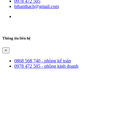
0978 472 505
htbanthach@gmail.com
Thông tin liên hệ
×
0868 568 740 - phòng kế toán
0978 472 505 - phòng kinh doanh