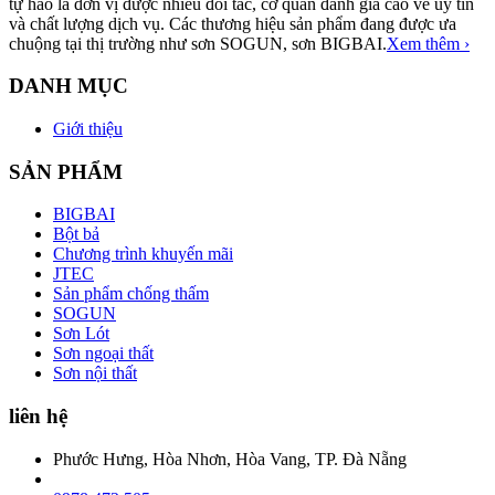
tự hào là đơn vị được nhiều đối tác, cơ quan đánh giá cao về uy tín
và chất lượng dịch vụ. Các thương hiệu sản phẩm đang được ưa
chuộng tại thị trường như sơn SOGUN, sơn BIGBAI.
Xem thêm ›
DANH MỤC
Giới thiệu
SẢN PHẨM
BIGBAI
Bột bả
Chương trình khuyến mãi
JTEC
Sản phẩm chống thấm
SOGUN
Sơn Lót
Sơn ngoại thất
Sơn nội thất
liên hệ
Phước Hưng, Hòa Nhơn, Hòa Vang, TP. Đà Nẵng