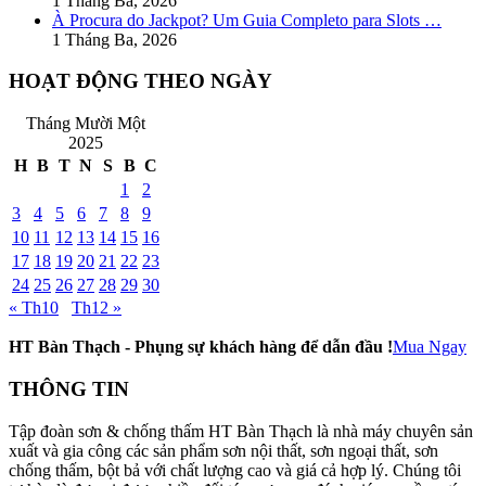
1 Tháng Ba, 2026
À Procura do Jackpot? Um Guia Completo para Slots …
1 Tháng Ba, 2026
HOẠT ĐỘNG THEO NGÀY
Tháng Mười Một
2025
H
B
T
N
S
B
C
1
2
3
4
5
6
7
8
9
10
11
12
13
14
15
16
17
18
19
20
21
22
23
24
25
26
27
28
29
30
« Th10
Th12 »
HT Bàn Thạch - Phụng sự khách hàng để dẫn đầu !
Mua Ngay
THÔNG TIN
Tập đoàn sơn & chống thấm HT Bàn Thạch là nhà máy chuyên sản
xuất và gia công các sản phẩm sơn nội thất, sơn ngoại thất, sơn
chống thấm, bột bả với chất lượng cao và giá cả hợp lý. Chúng tôi