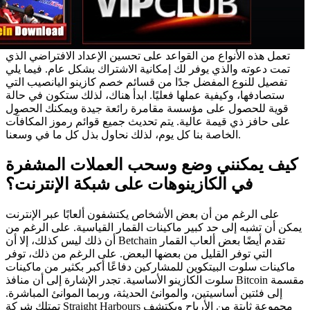
تعمل هذه الأنواع من القواعد على تحسين الإعداد الافتراضي الذي
تمت دعوته والذي يوفر لك إمكانية الاشتراك بشكل عام. فيما يلي
تفصيل للنوع المفضل جدًا من قسائم خصم كازينو اليانصيب التي
ستصادفها، وكيفية عملها فعليًا. ابدأ هناك، لذلك ستكون في حالة
قوية للحصول على مؤسسة مقامرة رائعة جيدة ويمكنك الحصول
على حافز ذي قيمة عالية. يتم تحديث جميع قوائم رموز المكافآت
الخاصة بنا كل يوم، لذلك نحاول بذل كل ما في وسعنا.
كيف يمكنني وضع وسحب العملات المشفرة
في الكازينوهات على شبكة الإنترنت؟
على الرغم من أن بعض الأشخاص يكتشفون ألعابًا عبر الإنترنت
يمكن أن تشبه إلى حد كبير ماكينات القمار القياسية. على الرغم من
أن ذلك ليس كذلك، إلا أن Betchain تقدم أيضًا بعض ألعاب القمار
التي توفر القليل من بعضها البعض. على الرغم من ذلك، توفر
ماكينات سلوت البيتكوين للمشاركين دفاعًا أكبر بكثير من ماكينات
سلوت الكازينو الأساسية. تجدر الإشارة إلى أن منافذ Bitcoin مقسمة
إلى فئتين أساسيتين، والموانئ الحديثة، وربما الموانئ المباشرة.
تمتلك شركة Straight Harbours مجموعة ثابتة من الأرباح ويكتشف