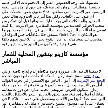
تقديمها. على وجه الخصوص، انظر إلى المجموعات الأكثر أهمية
بالنسبة لمتطلبات الرهان الخاصة بك، في حين أن هذه هي اللعبة
الرئيسية عبر الإنترنت التي ستلعبها. قد لا تحتوي بعض الحملات على
أي قيود على الألعاب، ولكن هذا أمر نادر الحدوث. هناك بعض
المعايير والمشكلات التي يجب عليك استيفائها قبل أن تتمكن من
سحب الحوافز الجديدة من مؤسسة المقامرة عبر الإنترنت. إذا كنت
تسعى وراء اللعب السهل، والسحب النقدي في الوقت المحدد، وربما
تستحق حقًا مكافآتك، فمن المؤكد أن Quick Casino هو المكان
المناسب لك لمشاهدته. لذا فإن التنوع يعني أن اللاعبين لديهم دائمًا
شيء جديد وقد يكون من المثير تجربة أيديهم فيه.
مؤسسة كازينو بيتشين المحلية للقمار
المباشر
لا يمكننا التأكيد على ضرورة وجود مكافأة عدم إيداع كافية، والتي
visa طرق
تسمح للمشاركين باستكشاف أحدث لعبة دون الحاجة
الدفع عبر الإنترنت
إلى أموال الناس مع الاستمرار في تجربة الفوائد.
أقل من الترويج، يحصل المشاركون على علامة زائد بدلاً من إجراء
إيداع. سيكون العرض الترويجي الجديد عبارة عن دورات مجانية
تمامًا أو أموال إضافية، فيما يتعلق بالكازينو. اشعر بالاحتفال باللعب
في BetChain، التي تضم عددًا كبيرًا من الألعاب وستحصل على دعم
العملاء على أعلى مستوى لتتمتع بإحساس لا مثيل له بالمقامرة عبر
الإنترنت. يتعلق الأمر بمدى فهمك لحدودك الخاصة والبقاء معه أو