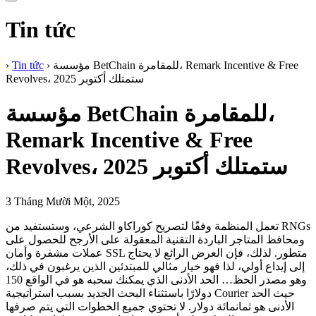
Tin tức
مؤسسة BetChain للمقامرة، Remark Incentive & Free
›
Tin tức
›
Revolves، ستمتلك أكتوبر 2025
مؤسسة BetChain للمقامرة،
Remark Incentive & Free
Revolves، ستمتلك أكتوبر 2025
3 Tháng Mười Một, 2025
تعمل المنظمة وفقًا لتصريح كوراكاو الشرعي، وستستفيد من RNGs
ومحافظ المتاجر الباردة التقنية المعقولة على الأرجح للحصول على
عملات مشفرة وأمان SSL متطور. لذلك، فإن العرض الرائع لا يحتاج
إلى إيداع أولي، لذا فهو خيار مثالي للمبتدئين الذين يرغبون في ذلك،
وهو مصدر الحظ… الحد الأدنى الذي يمكنك سحبه هو في الواقع 150
دولارًا باستثناء البحث الجديد بسبب استراتيجية Courier حيث الحد
الأدنى هو ثمانمائة دولار.
لا تحتوي جميع الخطوات التي يتم صرفها