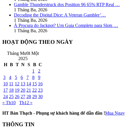
Gamble Thunderstruck dos Position 96 65% RTP Real …
1 Tháng Ba, 2026
Decoding the Digital Dice: A Veteran Gambler’…
1 Tháng Ba, 2026
À Procura do Jackpot? Um Guia Completo para Slots …
1 Tháng Ba, 2026
HOẠT ĐỘNG THEO NGÀY
Tháng Mười Một
2025
H
B
T
N
S
B
C
1
2
3
4
5
6
7
8
9
10
11
12
13
14
15
16
17
18
19
20
21
22
23
24
25
26
27
28
29
30
« Th10
Th12 »
HT Bàn Thạch - Phụng sự khách hàng để dẫn đầu !
Mua Ngay
THÔNG TIN