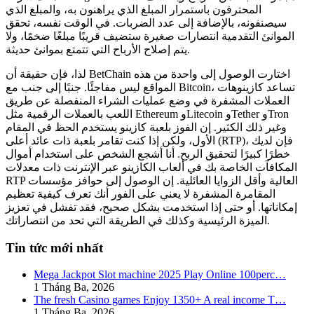
المحترفون باستمرار المبلغ الذي يراهنون به، والمبلغ الذي
سيصنفونه، بالإضافة إلى عدد الضربات. في الوقت نفسه، تحقق
الموانئ التقدمية انتصارات صغيرة ستضيف قريبًا مبلغًا ضخمًا، ولا
يتم إصلاح الأرباح التي تتمتع بموانئ حديثة.
لذا، فإن حقيقة أن BetChain اختارت الوصول إلى واحدة من هذه
المواقع ليس مفاجئًا. جنبًا إلى جنب مع Bitcoin، تساعد كازينوهات
العملات المشفرة في وضع عمليات الشراء المنفصلة عن طريق
اللعب بالعملات الرقمية مثل Ethereum وLitecoin وTether وTron
وغير ذلك الكثير. إن الفوز بلعبة كازينو يستخدم الحظ في المقام
الأول، ولكن إذا كنت تقامر بلعبة ذات عائد أعلى (RTP)، فإن لديك
خطرًا كبيرًا لتحقيق الربح. أنا أشجع الشخص على استخدام أموال
المكافآت الخاصة بك في ألعاب الكازينو عبر الإنترنت ذات معدلات
RTP العالية وأقل الزوايا العائلية. إن الوصول إلى حوافز مؤسسات
المقامرة المشفرة لا يعني على الفور أنك تعرف كيفية تعظيم
إمكاناتها. أو حتى إذا استخدمت بشكل صحيح، فقد تفشل في تعزيز
الميزة الرئيسية وكذلك في الطريقة التي تحد من انتصاراتك.
Tin tức mới nhất
Mega Jackpot Slot machine 2025 Play Online 100perc…
1 Tháng Ba, 2026
The fresh Casino games Enjoy 1350+ A real income T…
1 Tháng Ba, 2026