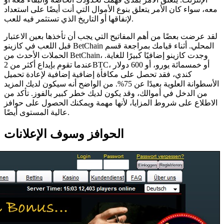
معه، سواء كان الأمر يتعلق بنوع الأموال التي أنت أيضًا على استعداد
لإنفاقها أو التاريخ الذي تستثمر فيه للعب.
لقد عرضت بعضًا من أهم المفاتيح التي يجب أن تأخذها بعين الاعتبار
قبل اللعب في كازينو BetChain المحلي. أثناء قيامك بمراجعة قسم
الحملات الأحدث من BetChain، وجدت كازينو إضافيًا كبيرًا للغاية.
عندما تقوم بإيداع أكثر من 2BTC، أو خمسمائة يورو، أو 600 دولار
كندي، فقد تحصل على مكافأة إضافية إضافية لإعادة تحميل
الأسطوانة العلوية بعيدًا عن 75%. من الواضح أنه سيكون لديك المزيد
من الدخل في أموالك، وقد يكون لديك خطر كبير بالفوز. تأكد من
الاطلاع على شروط المزايا، لأنها مهمة ويمكنك الحصول على حوافز
عالية المستوى أيضًا.
الحوافز وسوف الإعلانات