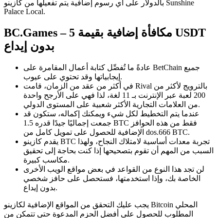
بالدولار على أي رسوم إضافية يتم تفعيلها من كازينو Sunshine
Palace Local.
BC.Games – مكافأة إضافية بقيمة 5 USDT
بدون إيداع
عادةً ما تُفصِّل كتابة أعمال المقامرة على BetChain جميع
إيجابياتها وقد تحتوي على عيوب.
في أكثر من عقد من الزمان، قامت Rival بالترويج لأكثر من
200 لعبة عبر الإنترنت بـ 11 لغة، لذا فهي على الأرجح واحدة
من العلامات التجارية الأكثر شعبية على المستوى الدولي.
عندما يتم التخطيط لكل شيء ويمكنك إكماله، ستكون قد
جمعت إجماليًا جيدًا قدره 1.5 BTC فقط من هذه الحوافز
الإضافية للحصول على تمويل كامل من dos.666 BTC.
يقدم كازينو BTC تجربة معدات أساسية لامتلاك النجاح، ولهذا
السبب من المهم أن تقوم بتصحيحها إذا كنت بحاجة إلى تحقيق
مكاسب كبيرة.
لن تجد هذا النوع من القواعد في بعض مواقع الويب الأخرى
الخاصة بك، وإذا استخدمتها، فستحصل على حافز شخصي
بدون إيداع.
يجب عليك التحقق من المواقع الإضافية لكازينو Bitcoin المحلي
المطلوب للحصول على أفضل الحزم المدعوة حتى تتمكن من