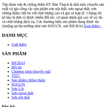
Tập đoàn sơn & chống thấm HT Bàn Thạch là nhà máy chuyên sản
xuất và gia công các sản phẩm sơn nội thất, sơn ngoại thất, sơn
chống thấm, bột bả với chất lượng cao và giá cả hợp lý. Chúng tôi
tự hào là đơn vị được nhiều đối tác, cơ quan đánh giá cao về uy tín
và chất lượng dịch vụ. Các thương hiệu sản phẩm đang được ưa
chuộng tại thị trường như sơn SOGUN, sơn BIGBAI.
Xem thêm ›
DANH MỤC
Giới thiệu
SẢN PHẨM
BIGBAI
Bột bả
Chương trình khuyến mãi
JTEC
Sản phẩm chống thấm
SOGUN
Sơn Lót
Sơn ngoại thất
Sơn nội thất
liên hệ