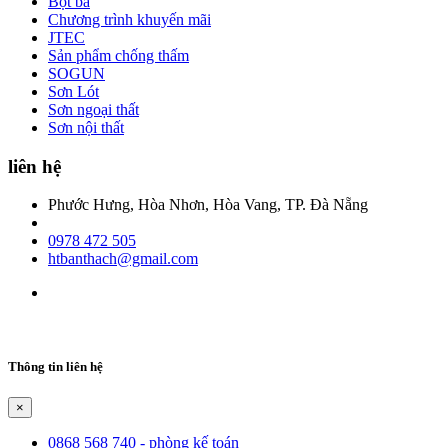
Bột bả
Chương trình khuyến mãi
JTEC
Sản phẩm chống thấm
SOGUN
Sơn Lót
Sơn ngoại thất
Sơn nội thất
liên hệ
Phước Hưng, Hòa Nhơn, Hòa Vang, TP. Đà Nẵng
0978 472 505
htbanthach@gmail.com
Thông tin liên hệ
×
0868 568 740 - phòng kế toán