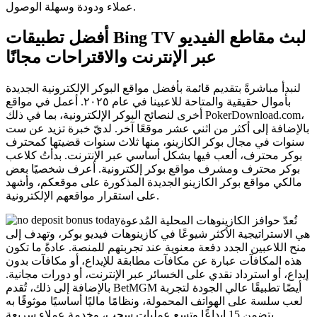
عملاء ودودة وسهلة الوصول.
أفضل تطبيقات Bing TV لبث مقاطع الفيديو
عبر الإنترنت والاقتراحات مجانًا
لنبدأ مباشرةً بتقديم قائمة بأفضل مواقع البوكر الإلكترونية الجديدة
بأموال حقيقية والمتاحة للاعبينا في عام ٢٠٢٥. أعمل في مواقع
أخرى لنصائح البوكر الإلكترونية، بما في ذلك PokerDownload.com،
بالإضافة إلى أكثر من اثني عشر موقعًا آخر. لديّ خبرة تزيد عن ست
سنوات في مجال بوكر الكازينو، منها ثلاث سنوات قضيتها كمحترف
بوكر محترف، ألعب فيها بشكل أساسي عبر الإنترنت. بدأتُ كلاعب
بوكر محترف ومشرف مواقع بوكر إلكترونية. أعرف شخصيًا بعض
مالكي مواقع بوكر الكازينو الجديدة المذكورة على موقعكم، وأشهد
على استقرار مواقعهم الإلكترونية.
تُعدّ حوافز الكازينوهات المحلية المُدعوة
هي الاستراتيجية الأكثر شيوعًا في كازينوهات فيديو بوكر، وتهدف إلى
منح اللاعبين الجدد دفعة معنوية عند تجربتهم للمنصة. عادةً ما تكون
هذه المكافآت عبارة عن مكافآت مطابقة للإيداع، أو مكافآت بدون
إيداع، أو استرداد نقدي على الخسائر عبر الإنترنت، أو دورات مجانية.
بالإضافة إلى ذلك، تُقدم BetMGM أيضًا تطبيقًا عالي الجودة لتجربة
لعب سلسة على الهواتف المحمولة، ونظامًا ماليًا أساسيًا موثوقًا به
يتضمن 15 إيداعًا وتسع عمليات سحب، وخدمة عملاء سريعة