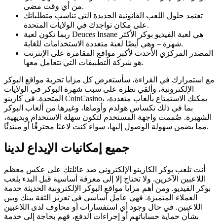
من أي وقت مضى.
تعتمد حلول اللعب القانونية الجديدة التي تناسب متطلباتك
على مكان تواجدك في الولايات المتحدة.
ربما تكون لعبة Deuces Insane هي لعبة الفيديو بوكر الأكثر
شهرة – وهي أيضًا لعبة متعددة الاستخدامات للغاية.
المصدر المركزي الأحدث لأكبر مواقع المقامرة على الإنترنت
هو شركة التطبيقات التي تتعامل معها.
مع استمرارك في القراءة، سأستعرض كل مزايا تجربة مواقع البوكر
الإلكترونية، وألقي نظرة على سبب شهرة البوكر في الولايات
المتحدة. في كازينو CoinCasino، يمكنك الاستمتاع بألعاب متعددة،
بما في ذلك تكساس هولدم وأوماها، وغيرها من ألعاب البوكر
الشهيرة. صُممت واجهة المستخدم لتكون سهلة الاستخدام وبديهية،
مما يضمن سهولة الوصول إليها، سواء كنت لاعبًا محترفًا أو مبتدئًا.
جميع إمكانيات الإيداع لدينا
أنت تلعب بوكر الكازينو الإلكتروني ضد عائلتك على عكس معظم
اللاعبين الآخرين. ولا تحتاج إلا إلى معرفة أساسية قبل البدء بلعب
بوكر الفيديو. ومن أهم مزايا مواقع البوكر الإلكترونية الحديثة خدمة
العملاء المتميزة. فهي عامل أساسي في تعزيز الثقة بينك وبين
اللاعبين. في حال وجود أي استفسارات أو مخاوف لدى اللاعبين
بشأن حماية حساباتهم أو إجراءات الدفع، فهم بحاجة إلى خدمة