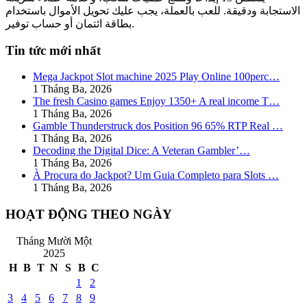
الاستجابة ودقيقة. للعب بالعملة، يجب عليك تحويل الأموال باستخدام
بطاقة ائتمان أو حساب توفير.
Tin tức mới nhất
Mega Jackpot Slot machine 2025 Play Online 100perc…
1 Tháng Ba, 2026
The fresh Casino games Enjoy 1350+ A real income T…
1 Tháng Ba, 2026
Gamble Thunderstruck dos Position 96 65% RTP Real …
1 Tháng Ba, 2026
Decoding the Digital Dice: A Veteran Gambler’…
1 Tháng Ba, 2026
À Procura do Jackpot? Um Guia Completo para Slots …
1 Tháng Ba, 2026
HOẠT ĐỘNG THEO NGÀY
Tháng Mười Một
2025
H
B
T
N
S
B
C
1
2
3
4
5
6
7
8
9