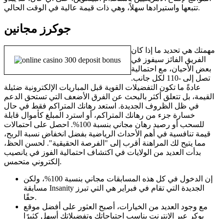
تتبعها واستيرادها سهلاً، وهي ذات قيمة عالية في الوقت الحالي.
جوكرز مجانين
مهمتك هي تحديد ما إذا كان
الفريق الفائز سيفوز في
بعض الأحيان، مع احتمالية
تصل إلى -110 لكل جانب.
عادةً ما تكون التفضيلات القوية قبل المباريات الإلكترونية ضئيلة
القيمة، بل تتعلق أكثر بالبحث عن الفرق الأضعف التي تستحق الدعم
في ظل الظروف الجديدة. استعد رهانك المتراكم فقط في حال
خسارة جزء من رهانك المتراكم، أو استرد المبلغ كأموال قابلة
للسحب أو رصيد رهان مجاني بنسبة 100%. احصل على احتمالات
قيمة تنافسية في أهم الأحداث الرياضية بفضل انخفاض نسبة الربح،
مما يتيح لك المراهنة أقرب إلى "الفرصة الحقيقية". لحسن الحظ،
بدأت العديد من الولايات في اكتشاف احتمالية الفوز في يانصيب
إلكتروني متحمس.
إن الدخول في كل هذه المسابقات مجاني بنسبة 100%، ولكن
مسابقة Insanity الجديدة التي تقام في فبراير هي التي تبرز
حقًا.
مع وجود العديد من الخيارات، أصبح العثور على أفضل موقع
بوكر عبر الإنترنت يناسب احتياجاتك وتفضيلاتك أسهل كثيرًا