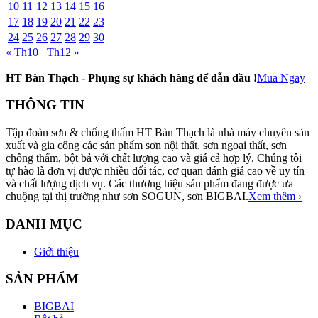
10
11
12
13
14
15
16
17
18
19
20
21
22
23
24
25
26
27
28
29
30
« Th10
Th12 »
HT Bàn Thạch - Phụng sự khách hàng để dẫn đầu !
Mua Ngay
THÔNG TIN
Tập đoàn sơn & chống thấm HT Bàn Thạch là nhà máy chuyên sản
xuất và gia công các sản phẩm sơn nội thất, sơn ngoại thất, sơn
chống thấm, bột bả với chất lượng cao và giá cả hợp lý. Chúng tôi
tự hào là đơn vị được nhiều đối tác, cơ quan đánh giá cao về uy tín
và chất lượng dịch vụ. Các thương hiệu sản phẩm đang được ưa
chuộng tại thị trường như sơn SOGUN, sơn BIGBAI.
Xem thêm ›
DANH MỤC
Giới thiệu
SẢN PHẨM
BIGBAI