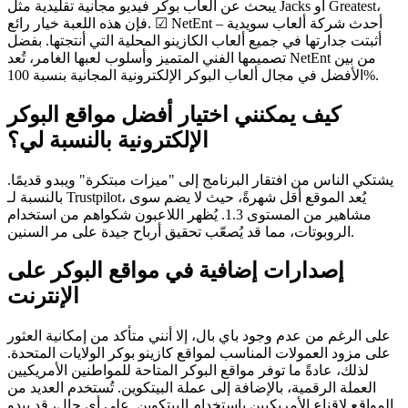
يبحث عن ألعاب بوكر فيديو مجانية تقليدية مثل Jacks أو Greatest،
فإن هذه اللعبة خيار رائع. ☑ NetEnt – أحدث شركة ألعاب سويدية
أثبتت جدارتها في جميع ألعاب الكازينو المحلية التي أنتجتها. بفضل
تصميمها الفني المتميز وأسلوب لعبها الغامر، تُعد NetEnt من بين
الأفضل في مجال ألعاب البوكر الإلكترونية المجانية بنسبة 100%.
كيف يمكنني اختيار أفضل مواقع البوكر
الإلكترونية بالنسبة لي؟
يشتكي الناس من افتقار البرنامج إلى "ميزات مبتكرة" ويبدو قديمًا.
بالنسبة لـ Trustpilot، يُعد الموقع أقل شهرةً، حيث لا يضم سوى
مشاهير من المستوى 1.3. يُظهر اللاعبون شكواهم من استخدام
الروبوتات، مما قد يُصعّب تحقيق أرباح جيدة على مر السنين.
إصدارات إضافية في مواقع البوكر على
الإنترنت
على الرغم من عدم وجود باي بال، إلا أنني متأكد من إمكانية العثور
على مزود العمولات المناسب لمواقع كازينو بوكر الولايات المتحدة.
لذلك، عادةً ما توفر مواقع البوكر المتاحة للمواطنين الأمريكيين
العملة الرقمية، بالإضافة إلى عملة البيتكوين. تُستخدم العديد من
المواقع لإقناع الأمريكيين باستخدام البيتكوين. على أي حال، قد يبدو