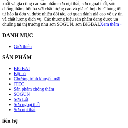
xuất và gia công các sản phẩm sơn nội thất, sơn ngoại thất, sơn
chống thấm, bột bả với chất lượng cao và giá cả hợp lý. Chúng tôi
tự hào là đơn vị được nhiều đối tác, cơ quan đánh giá cao về uy tín
và chất lượng dịch vụ. Các thương hiệu sản phẩm đang được ưa
chuộng tại thị trường như sơn SOGUN, sơn BIGBAI.
Xem thêm ›
DANH MỤC
Giới thiệu
SẢN PHẨM
BIGBAI
Bột bả
Chương trình khuyến mãi
JTEC
Sản phẩm chống thấm
SOGUN
Sơn Lót
Sơn ngoại thất
Sơn nội thất
liên hệ