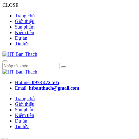
CLOSE
Trang chủ
Giới thiệu
Sản phẩm
Kiếm tiền
Dự án
Tin tức
Hotline:
0978 472 505
Email:
htbanthach@gmail.com
Trang chủ
Giới thiệu
Sản phẩm
Kiếm tiền
Dự án
Tin tức