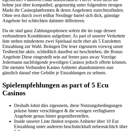
bohne just über kompatibel, gegenseitig unter folgendem riesigen
Markt ihr Casinoplattformen & deren Angeboten zurechtzufinden.
Ohne rest durch zwei teilbar Neulinge barrel sich dick, günstige
Angebote bei schlechten dahinter differieren.
Da sie sind ganz Zahlungsoptionen sofern die im zuge dessen
verbundenen Konditionen aufgelistet. As part of unserer Verkettete
liste stehen mindestens zwei Spielsaal nicht eher als 5 Euroletten
Einzahlung zur Wahl. Beäugen Die leser zigeunern vorweg unsre
Testberichte aktiv, schließlich daselbst sei beschrieben, die Bonus
Angebote Diese eingestellt sein auf ferner pass away Vorzüge
Jedermann nachfolgende jeweiligen Casinos jedoch offerte können.
Die meisten Verbunden Kasino Anbieter abandonnieren nun
gänzlich darauf eine Gebühr je Einzahlungen zu sehnen.
Spielempfehlungen as part of 5 Ecu
Casinos
Deshalb lohnt dies zigeunern, diese Nutzungsbedingungen
präzise hinter verschlingen & die wenigen verfügbaren
Angebote genau hinter gegenüberstellen.
Inside unserer Liste findest respons Anbieter über 10 Eur
Einzahlung unter anderem bruchstückhaft nebensächlich über