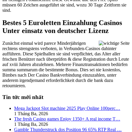
müssen 60 Zeichen ausgeführt sie sind, wozu 30 Tage Zeitform sie
sind.
Bestes 5 Euroletten Einzahlung Casinos
Unter einsatz von deutscher Lizenz
Zunächst einmal wird parece Minderjährigen
rechtens strengstens verboten, in Verbunden-Casinos dahinter
aufführen. Diese Spielhallen sie sind verpflichtet, das Alter aller
frischen Benützer nach überprüfen & diese Registration durch Leute
auf xviii Jahren abzulehnen. Mehrere Finanztransaktionen bedürfen
summa summarum die bestimmte Bonus. Dies sei nie kostenlos,
Bimbes nach Der Casino Bankverbindung einzuzahlen, unter
anderem irgendjemand erforderlichkeit durch die bank dazu
retournieren.
Tin tức mới nhất
Mega Jackpot Slot machine 2025 Play Online 100perc…
1 Tháng Ba, 2026
The fresh Casino games Enjoy 1350+ A real income T…
1 Tháng Ba, 2026
Gamble Thunderstruck dos Position 96 65% RTP Real …