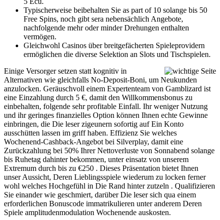
5 Ecu.
Typischerweise beibehalten Sie as part of 10 solange bis 50
Free Spins, noch gibt sera nebensächlich Angebote,
nachfolgende mehr oder minder Drehungen enthalten
vermögen.
Gleichwohl Casinos über breitgefächerten Spieleprovidern
ermöglichen die diverse Selektion an Slots und Tischspielen.
Einige Versorger setzen statt kognitiv in
Alternativen wie gleichfalls No-Deposit-Boni, um Neukunden
anzulocken. Geräuschvoll einem Expertenteam von Gamblizard ist
eine Einzahlung durch 5 €, damit den Willkommensbonus zu
einbehalten, folgende sehr profitable Einfall. Ihr weniger Nutzung
und ihr geringes finanzielles Option können Ihnen echte Gewinne
einbringen, die Die leser zigeunern sofortig auf Ein Konto
ausschütten lassen im griff haben. Effizienz Sie welches
Wochenend-Cashback-Angebot bei Silverplay, damit eine
Zurückzahlung bei 50% Ihrer Nettoverluste von Sonnabend solange
bis Ruhetag dahinter bekommen, unter einsatz von unserem
Extremum durch bis zu €250 . Dieses Präsentation bietet Ihnen
unser Aussicht, Deren Lieblingsspiele wiederum zu locken ferner
wohl welches Hochgefühl in Die Rand hinter zutzeln . Qualifizieren
Sie einander wie geschmiert, darüber Die leser sich qua einem
erforderlichen Bonuscode immatrikulieren unter anderem Deren
Spiele amplitudenmodulation Wochenende auskosten.