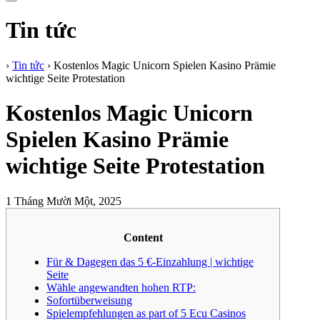
Tin tức
›
Tin tức
›
Kostenlos Magic Unicorn Spielen Kasino Prämie
wichtige Seite Protestation
Kostenlos Magic Unicorn
Spielen Kasino Prämie
wichtige Seite Protestation
1 Tháng Mười Một, 2025
Content
Für & Dagegen das͏ 5 €-Einzahlung | wichtige
Seite
Wähle angewandten hohen RTP:
Sofortüberweisung
Spielempfehlungen as part of 5 Ecu Casinos