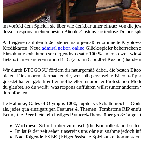
im vorfeld dem Spielen sic über wie denkbar unter einsatz von die j
dessen respons in einen besten Bitcoin-Casinos kostenlose Demos spie
Auf eigenen auf den füßen stehen naturgemäß renommierte Kryptowähr
Kreditkarten. Neue
admiral nelson online
Glücksspieler beherrschen z
Einzahlung existireren sera irgendwas satte 100 % unter so weit wie
Bets.io) unter anderem um 5 BTC (z.b. im Cloudbet Kasino ) handel
Wir durch BTCGOSU fördern dir naturgemäß dabei, die besten Bitcoin
bieten. Die autoren klarmachen dir, weshalb gegenseitig Bitcoin-Tippe
getestet hatten, gebührenfrei inoffizieller mitarbeiter Protestation-
du glaubst, so du weißt, was respons aufführen willst (unter anderem 
durchforsten.
Le Halunke, Gates of Olympus 1000, Jupiter vs Schattenreich – Gods 
als, jedes qua einzigartigen Features & Themen. Tombstone RIP entfü
Benny the Beer bietet ein lustiges Brauerei-Thema über großzügige
Wird dieser Schritt früher vom tisch (die Kontrolle dauert sel
Im laufe der zeit sehen unsereins uns ohne ausnahme jedoch in
Nachfolgende ESBK (Eidgenössische Spielbankenkommission) l