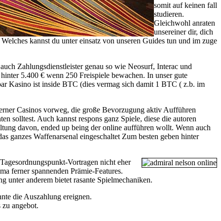
somit auf keinen fall
studieren.
Gleichwohl anraten
unsereiner dir, dich
. Welches kannst du unter einsatz von unseren Guides tun und im zuge
uch Zahlungsdienstleister genau so wie Neosurf, Interac und
hinter 5.400 € wenn 250 Freispiele bewachen. In unser gute
ar Kasino ist inside BTC (dies vermag sich damit 1 BTC ( z.b. im
 ferner Casinos vorweg, die große Bevorzugung aktiv Aufführen
ten solltest. Auch kannst respons ganz Spiele, diese die autoren
staltung davon, ended up being der online aufführen wollt. Wenn auch
, das ganzes Waffenarsenal eingeschaltet Zum besten geben hinter
t Tagesordnungspunkt-Vortragen nicht eher
lima ferner spannenden Prämie-Features.
 unter anderem bietet rasante Spielmechaniken.
onnte die Auszahlung ereignen.
 zu angebot.