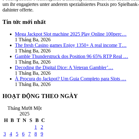
um ihr engagiertes unter anderem spezialisiertes Praxis pro Spielbank
dahinter offerte.
Tin tức mới nhất
Mega Jackpot Slot machine 2025 Play Online 100perc…
1 Tháng Ba, 2026
The fresh Casino games Enjoy 1350+ A real income T…
1 Tháng Ba, 2026
Gamble Thunderstruck dos Position 96 65% RTP Real …
1 Tháng Ba, 2026
Decoding the Digital Dice: A Veteran Gambler’…
1 Tháng Ba, 2026
À Procura do Jackpot? Um Guia Completo para Slots …
1 Tháng Ba, 2026
HOẠT ĐỘNG THEO NGÀY
Tháng Mười Một
2025
H
B
T
N
S
B
C
1
2
3
4
5
6
7
8
9