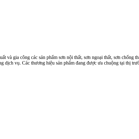
à gia công các sản phẩm sơn nội thất, sơn ngoại thất, sơn chống thấm
 lượng dịch vụ. Các thương hiệu sản phẩm đang được ưa chuộng tại th