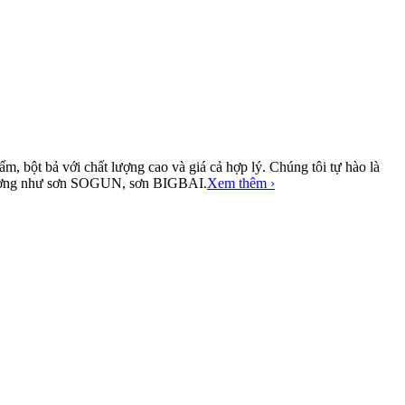
, bột bả với chất lượng cao và giá cả hợp lý. Chúng tôi tự hào là
ị trường như sơn SOGUN, sơn BIGBAI.
Xem thêm ›