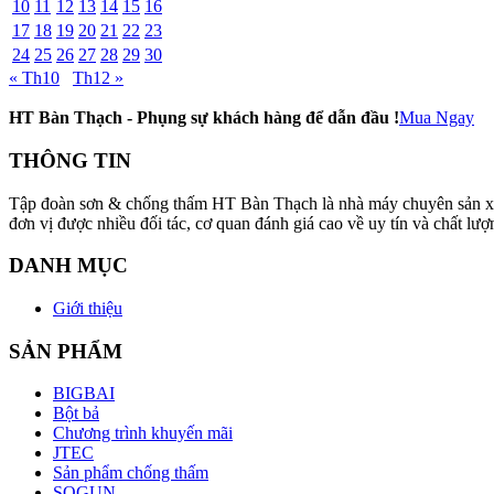
10
11
12
13
14
15
16
17
18
19
20
21
22
23
24
25
26
27
28
29
30
« Th10
Th12 »
HT Bàn Thạch - Phụng sự khách hàng để dẫn đầu !
Mua Ngay
THÔNG TIN
Tập đoàn sơn & chống thấm HT Bàn Thạch là nhà máy chuyên sản xuất v
đơn vị được nhiều đối tác, cơ quan đánh giá cao về uy tín và chất
DANH MỤC
Giới thiệu
SẢN PHẨM
BIGBAI
Bột bả
Chương trình khuyến mãi
JTEC
Sản phẩm chống thấm
SOGUN