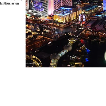
-Enthusiasten