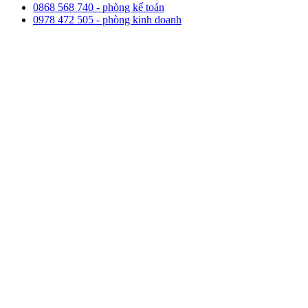
0868 568 740 - phòng kế toán
0978 472 505 - phòng kinh doanh