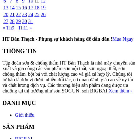
6
7
8
9
10
11
12
13
14
15
16
17
18
19
20
21
22
23
24
25
26
27
28
29
30
31
« Th9
Th11 »
HT Bàn Thạch - Phụng sự khách hàng để dẫn đầu !
Mua Ngay
THÔNG TIN
Tập đoàn sơn & chống thấm HT Bàn Thạch là nhà máy chuyên sản
xuất và gia công các sản phẩm sơn nội thất, sơn ngoại thất, sơn
chống thấm, bột bả với chất lượng cao và giá cả hợp lý. Chúng tôi
tự hào là đơn vị được nhiều đối tác, cơ quan đánh giá cao về uy tín
và chất lượng dịch vụ. Các thương hiệu sản phẩm đang được ưa
chuộng tại thị trường như sơn SOGUN, sơn BIGBAI.
Xem thêm ›
DANH MỤC
Giới thiệu
SẢN PHẨM
BIGBAI