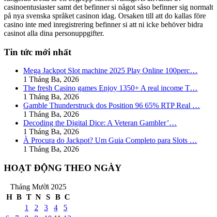
casinoentusiaster samt det befinner si något såso befinner sig normalt
på nya svenska språket casinon idag. Orsaken till att do kallas före
casino inte med inregistrering befinner si att ni icke behöver bidra
casinot alla dina personuppgifter.
Tin tức mới nhất
Mega Jackpot Slot machine 2025 Play Online 100perc…
1 Tháng Ba, 2026
The fresh Casino games Enjoy 1350+ A real income T…
1 Tháng Ba, 2026
Gamble Thunderstruck dos Position 96 65% RTP Real …
1 Tháng Ba, 2026
Decoding the Digital Dice: A Veteran Gambler’…
1 Tháng Ba, 2026
À Procura do Jackpot? Um Guia Completo para Slots …
1 Tháng Ba, 2026
HOẠT ĐỘNG THEO NGÀY
Tháng Mười 2025
H
B
T
N
S
B
C
1
2
3
4
5