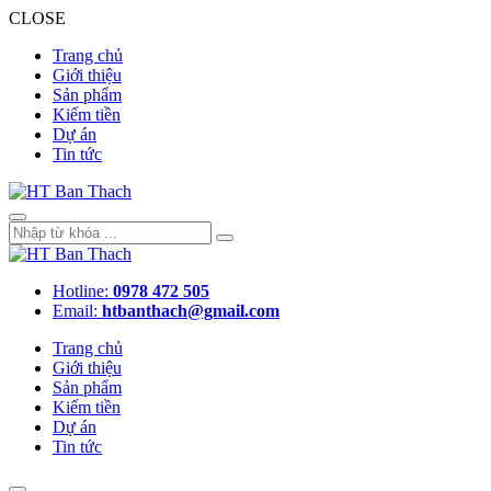
CLOSE
Trang chủ
Giới thiệu
Sản phẩm
Kiếm tiền
Dự án
Tin tức
Hotline:
0978 472 505
Email:
htbanthach@gmail.com
Trang chủ
Giới thiệu
Sản phẩm
Kiếm tiền
Dự án
Tin tức