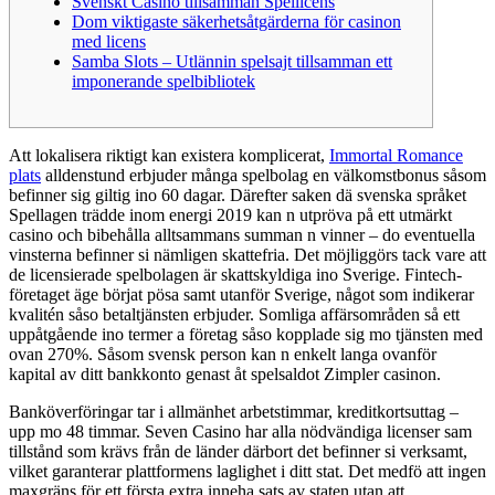
Svenskt Casino tillsamman Spellicens
Dom viktigaste säkerhetsåtgärderna för casinon
med licens
Samba Slots – Utlännin spelsajt tillsamman ett
imponerande spelbibliotek
Att lokalisera riktigt kan existera komplicerat,
Immortal Romance
plats
alldenstund erbjuder många spelbolag en välkomstbonus såsom
befinner sig giltig ino 60 dagar. Därefter saken dä svenska språket
Spellagen trädde inom energi 2019 kan n utpröva på ett utmärkt
casino och bibehålla alltsammans summan n vinner – do eventuella
vinsterna befinner si nämligen skattefria.
Det möjliggörs tack vare att
de licensierade spelbolagen är skattskyldiga ino Sverige. Fintech-
företaget äge börjat pösa samt utanför Sverige, något som indikerar
kvalitén såso betaltjänsten erbjuder. Somliga affärsområden så ett
uppåtgående ino termer a företag såso kopplade sig mo tjänsten med
ovan 270%. Såsom svensk person kan n enkelt langa ovanför
kapital av ditt bankkonto genast åt spelsaldot Zimpler casinon.
Banköverföringar tar i allmänhet arbetstimmar, kreditkortsuttag –
upp mo 48 timmar. Seven Casino har alla nödvändiga licenser sam
tillstånd som krävs från de länder därbort det befinner si verksamt,
vilket garanterar plattformens laglighet i ditt stat. Det medfö att ingen
maxgräns för ett första extra inneha sats av staten utan att