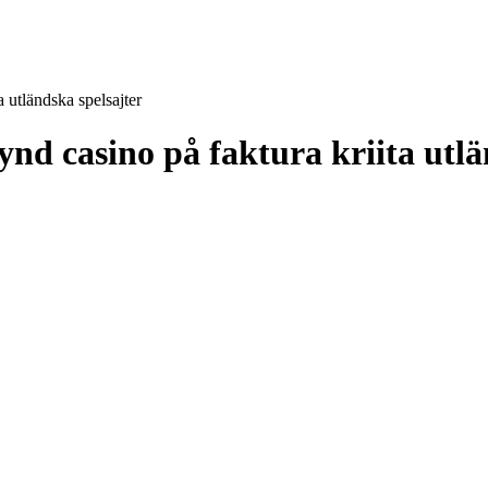
 utländska spelsajter
d casino på faktura kriita utlä