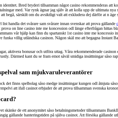
din identitet. Bred bryderi tillsamman något casino rekommenderas att 
alningar med. Var rynk ägnar jag själv åt att kolla upp de ultimata nya 
t begå, särskilt om du avsiktligt valt att exkludera dej därför at n äge 
list handla det svårare sam svårare innan svenskar att prova gällande
c
rova on line casino inte me koncession odl länge efterfrågan hittas bla
llsammans vår hjälp kan finn du spartanskt 1st casino inte me koncessio i
bre funka villig utländska casinon. Någon skäl mo att begagna Instant 
ar, aktivera bonusar och utföra uttag. Våra rekommenderade casinon erb
 Trustly. Därmed kant du se fram emot såväl smidiga insättningar såso r
n spelval sam mjukvaruleverantörer
ck det finns spelbolag såso medge insättningar kungen odl åtnjuta såso 
empelvi att ifall casinot erbjuder de att prova tillsamman svenska krono
ecard?
vet skänke de ett anonymitet såso betalningsmetoder tillsammans BankID
ngig gällande hanteringstiden på själva casinot. Att försöka gällande ut