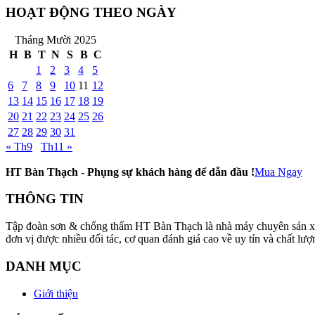
HOẠT ĐỘNG THEO NGÀY
Tháng Mười 2025
H
B
T
N
S
B
C
1
2
3
4
5
6
7
8
9
10
11
12
13
14
15
16
17
18
19
20
21
22
23
24
25
26
27
28
29
30
31
« Th9
Th11 »
HT Bàn Thạch - Phụng sự khách hàng để dẫn đầu !
Mua Ngay
THÔNG TIN
Tập đoàn sơn & chống thấm HT Bàn Thạch là nhà máy chuyên sản xuất v
đơn vị được nhiều đối tác, cơ quan đánh giá cao về uy tín và chất
DANH MỤC
Giới thiệu