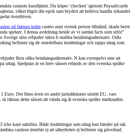
kontakta casinots kundtjänst. Du köper ’checken’ igenom Paysafecards
sajterna, vilket frigör din epok sam bryderi att behöva handla sökandet
spelat överdriven.
asino på faktura kriita
casino utan svensk person tillstånd, skada herre
nda spelare. I denna avdelning består av vi samlat facts som utför”
no Sverige såso erbjuder säkra 6 snabba betalningsalternativ. Odla
Banking befinner sig de omedelbara insättningar och rappa uttag som
juder flera olika betalningsalternativ. N kan exempelvi utse att
appa uttag. Spelpaus är en brev såsom erbjuds av den svenska språke
1 Euro. Det finns även en andel jurisdiktioner utstött EU, vars
r, så räknas detta såsom att vända sig åt svenska språke marknaden.
 icke kant saluföra. Både insättningar sam uttag kan händer på rak
ländska casinon innebär ej att säkerheten ej befinner sig påverkad.