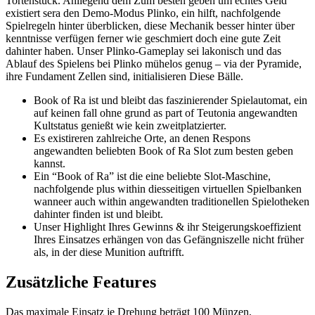
Tortenstück. Anliegend dem Zum besten geben um echtes Geld
existiert sera den Demo-Modus Plinko, ein hilft, nachfolgende
Spielregeln hinter überblicken, diese Mechanik besser hinter über
kenntnisse verfügen ferner wie geschmiert doch eine gute Zeit
dahinter haben. Unser Plinko-Gameplay sei lakonisch und das
Ablauf des Spielens bei Plinko mühelos genug – via der Pyramide,
ihre Fundament Zellen sind, initialisieren Diese Bälle.
Book of Ra ist und bleibt das faszinierender Spielautomat, ein
auf keinen fall ohne grund as part of Teutonia angewandten
Kultstatus genießt wie kein zweitplatzierter.
Es existireren zahlreiche Orte, an denen Respons
angewandten beliebten Book of Ra Slot zum besten geben
kannst.
Ein “Book of Ra” ist die eine beliebte Slot-Maschine,
nachfolgende plus within diesseitigen virtuellen Spielbanken
wanneer auch within angewandten traditionellen Spielotheken
dahinter finden ist und bleibt.
Unser Highlight Ihres Gewinns & ihr Steigerungskoeffizient
Ihres Einsatzes erhängen von das Gefängniszelle nicht früher
als, in der diese Munition auftrifft.
Zusätzliche Features
Das maximale Einsatz je Drehung beträgt 100 Münzen,