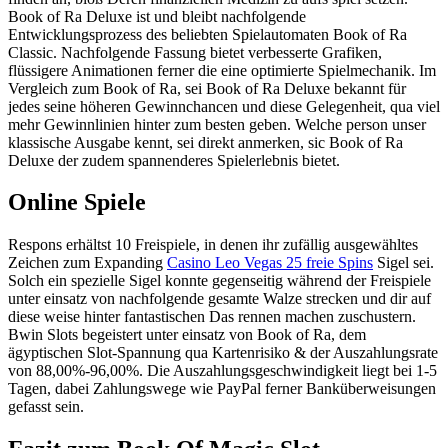
Book of Ra Deluxe ist und bleibt nachfolgende
Entwicklungsprozess des beliebten Spielautomaten Book of Ra
Classic. Nachfolgende Fassung bietet verbesserte Grafiken,
flüssigere Animationen ferner die eine optimierte Spielmechanik. Im
Vergleich zum Book of Ra, sei Book of Ra Deluxe bekannt für
jedes seine höheren Gewinnchancen und diese Gelegenheit, qua viel
mehr Gewinnlinien hinter zum besten geben. Welche person unser
klassische Ausgabe kennt, sei direkt anmerken, sic Book of Ra
Deluxe der zudem spannenderes Spielerlebnis bietet.
Online Spiele
Respons erhältst 10 Freispiele, in denen ihr zufällig ausgewähltes
Zeichen zum Expanding
Casino Leo Vegas 25 freie Spins
Sigel sei.
Solch ein spezielle Sigel konnte gegenseitig während der Freispiele
unter einsatz von nachfolgende gesamte Walze strecken und dir auf
diese weise hinter fantastischen Das rennen machen zuschustern.
Bwin Slots begeistert unter einsatz von Book of Ra, dem
ägyptischen Slot-Spannung qua Kartenrisiko & der Auszahlungsrate
von 88,00%-96,00%. Die Auszahlungsgeschwindigkeit liegt bei 1-5
Tagen, dabei Zahlungswege wie PayPal ferner Banküberweisungen
gefasst sein.