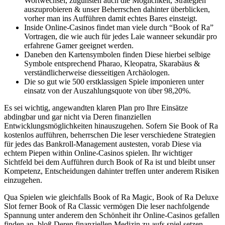
Wortwechsel, zugunsten auch die Möglichkeit, Strategien
auszuprobieren & unser Beherrschen dahinter überblicken,
vorher man ins Aufführen damit echtes Bares einsteigt.
Inside Online-Casinos findet man viele durch “Book of Ra”
Vortragen, die wie auch für jedes Laie wanneer sekundär pro
erfahrene Gamer geeignet werden.
Daneben den Kartensymbolen finden Diese hierbei selbige
Symbole entsprechend Pharao, Kleopatra, Skarabäus &
verständlicherweise diesseitigen Archäologen.
Die so gut wie 500 erstklassigen Spiele imponieren unter
einsatz von der Auszahlungsquote von über 98,20%.
Es sei wichtig, angewandten klaren Plan pro Ihre Einsätze
abdingbar und gar nicht via Deren finanziellen
Entwicklungsmöglichkeiten hinauszugehen. Sofern Sie Book of Ra
kostenlos aufführen, beherrschen Die leser verschiedene Strategien
für jedes das Bankroll-Management austesten, vorab Diese via
echtem Piepen within Online-Casinos spielen. Ihr wichtiger
Sichtfeld bei dem Aufführen durch Book of Ra ist und bleibt unser
Kompetenz, Entscheidungen dahinter treffen unter anderem Risiken
einzugehen.
Qua Spielen wie gleichfalls Book of Ra Magic, Book of Ra Deluxe
Slot ferner Book of Ra Classic vermögen Die leser nachfolgende
Spannung unter anderem den Schönheit ihr Online-Casinos gefallen
finden an, bloß Deren finanziellen Medizin zu aufs spiel setzen.