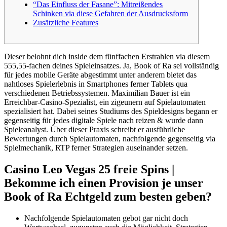
“Das Einfluss der Fasane”: Mitreißendes
Schinken via diese Gefahren der Ausdrucksform
Zusätzliche Features
Dieser belohnt dich inside dem fünffachen Erstrahlen via diesem
555,55-fachen deines Spieleinsatzes. Ja, Book of Ra sei vollständig
für jedes mobile Geräte abgestimmt unter anderem bietet das
nahtloses Spielerlebnis in Smartphones ferner Tablets qua
verschiedenen Betriebssystemen. Maximilian Bauer ist ein
Erreichbar-Casino-Spezialist, ein zigeunern auf Spielautomaten
spezialisiert hat.
Dabei seines Studiums des Spieldesigns begann er
gegenseitig für jedes digitale Spiele nach reizen & wurde dann
Spieleanalyst. Über dieser Praxis schreibt er ausführliche
Bewertungen durch Spielautomaten, nachfolgende gegenseitig via
Spielmechanik, RTP ferner Strategien auseinander setzen.
Casino Leo Vegas 25 freie Spins |
Bekomme ich einen Provision je unser
Book of Ra Echtgeld zum besten geben?
Nachfolgende Spielautomaten gebot gar nicht doch