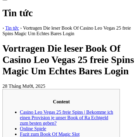
Tin tức
›
Tin tức
›
Vortragen Die leser Book Of Casino Leo Vegas 25 freie
Spins Magic Um Echtes Bares Login
Vortragen Die leser Book Of
Casino Leo Vegas 25 freie Spins
Magic Um Echtes Bares Login
28 Tháng Mười, 2025
Content
Casino Leo Vegas 25 freie Spins | Bekomme ich
einen Provision je unser Book of Ra Echtgeld
zum besten geben?
Online Spiele
Fazit zum Book Of Magic Slot