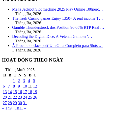
Mega Jackpot Slot machine 2025 Play Online 100perc…
1 Tháng Ba, 2026
The fresh Casino games Enjoy 1350+ A real income T…
1 Tháng Ba, 2026
Gamble Thunderstruck dos Position 96 65% RTP Real …
1 Tháng Ba, 2026
Decoding the Digital Dice: A Veteran Gambler’…
1 Tháng Ba, 2026
À Procura do Jackpot? Um Guia Completo para Slots …
1 Tháng Ba, 2026
HOẠT ĐỘNG THEO NGÀY
Tháng Mười 2025
H
B
T
N
S
B
C
1
2
3
4
5
6
7
8
9
10
11
12
13
14
15
16
17
18
19
20
21
22
23
24
25
26
27
28
29
30
31
« Th9
Th11 »