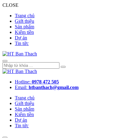
CLOSE
Trang chủ
Giới thiệu
Sản phẩm
Kiếm tiền
Dự án
Tin tức
Hotline:
0978 472 505
Email:
htbanthach@gmail.com
Trang chủ
Giới thiệu
Sản phẩm
Kiếm tiền
Dự án
Tin tức