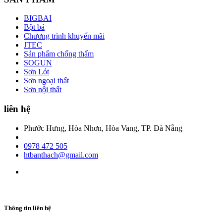
BIGBAI
Bột bả
Chương trình khuyến mãi
JTEC
Sản phẩm chống thấm
SOGUN
Sơn Lót
Sơn ngoại thất
Sơn nội thất
liên hệ
Phước Hưng, Hòa Nhơn, Hòa Vang, TP. Đà Nẵng
0978 472 505
htbanthach@gmail.com
Thông tin liên hệ