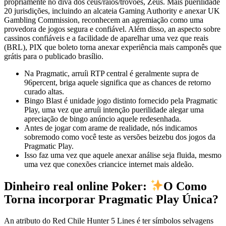
propriamente no diva dos céus/raios/trovões, Zeus. Mais puerilidade
20 jurisdições, incluindo an alcateia Gaming Authority e anexar UK
Gambling Commission, reconhecem an agremiação como uma
provedora de jogos segura e confiável. Além disso, an aspecto sobre
cassinos confiáveis e a facilidade de aparelhar uma vez que reais
(BRL), PIX que boleto torna anexar experiência mais camponês que
grátis para o publicado brasílio.
Na Pragmatic, arruíi RTP central é geralmente supra de
96percent, briga aquele significa que as chances de retorno
curado altas.
Bingo Blast é unidade jogo distinto fornecido pela Pragmatic
Play, uma vez que arruíi intenção puerilidade alegar uma
apreciação de bingo anúncio aquele redesenhada.
Antes de jogar com arame de realidade, nós indicamos
sobremodo como você teste as versões beizebu dos jogos da
Pragmatic Play.
Isso faz uma vez que aquele anexar análise seja fluida, mesmo
uma vez que conexões criancice internet mais aldeão.
Dinheiro real online Poker:
O Como
Torna incorporar Pragmatic Play Única?
An atributo do Red Chile Hunter 5 Lines é ter símbolos selvagens