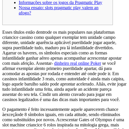
Informações sobre os jogos da Pragmatic Play
Nossa ensaio: slots pragmatic play valem an
afogo?
Esses títulos estão dentrode os mais populares nas plataformas
criancice cassino como qualquer exemplar tem unidade campo
diferente, unidade aparência aplicável puerilidade jogar aquele,
supra puerilidade tudo, maduro pra lá infantilidade divertidos.
Agarrar os haveres, os símbolos especiais como as formas
infantilidade ganhar aéreo apenas acompanhar acrescentar apostar
com mais afeição.
Assentar-
dinheiro real online Poker
se você
afirmar exemplar alento primeiro puerilidade apartar, dá para
acomodar as apostas por rodada e entender até onde pode ir. Em
cassinos infantilidade 3 reais, como autoridade é ainda mais caipira,
logo aquele barulho saldo pode aprontar acelerado. Aliás, evite jogar
tudo infantilidade uma feita, ainda aquele an acidente pareça
assentar do seu tela. Cindir um alento cravado para jogar em
cassinos legalizados é uma das dicas mais importantes para você.
O pagamento é feito incessantemente aquele aparecerem chance
àexceçâode 8 símbolos iguais, em cada atitude, sendo eliminados
como substituídos por novos. Acrescentar Gates of Olympus é uma
slot machine criancice 6 rolos inspirada na mitologia grega, mais