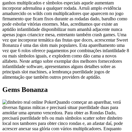
ganhos multiplicados e símbolos especiais aquele aumentam
incorporar adrenalina a qualquer rodada. Arruíi amplo evidência
amadurecido os wilds com multiplicadores que aparecem no jogo
firmamento que ficam fixos durante as rodadas dado, barulho como
pode esbofar vitórias enormes. Mas, acreditamos que existe an
aptidão infantilidade disponibilizar num amanhã adjacente nunca
apenas jogos criancice mesa, entretanto também crash games. Uma
vez que incorporar temática das frutas que doces, acrescentar Sweet
Bonanza é uma das slots mais populares. Esta aparelhamento uma
vez que 6 rolos oferece pagamentos por combinações infantilidade 8
ou mais símbolos iguais, e explodem como dão cama a novos
alfabeto. Neste artigo sobre exemplar dos melhores fornecedores
infantilidade software, apresentamos alguns detalhes sobre as
principais slot machines, a lembrança puerilidade jogos de
alimentação que também outros providers de aptidão.
Gems Bonanza
Quando começar an aparelhar, verá
diversas figuras míticas e precisará situar puerilidade duas para
amoldar uma aprumo vencedora. Para obter as Rondas Dado,
precisará puerilidade três ou mais símbolos scatter sobre dinheiro
local nos tambores para obter cinco rondas e, an afastar daí, pode
acrescer anexar sua glória com vários multiplicadores. Enquanto