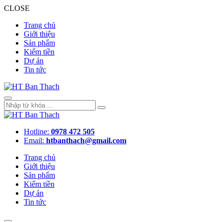
CLOSE
Trang chủ
Giới thiệu
Sản phẩm
Kiếm tiền
Dự án
Tin tức
Hotline:
0978 472 505
Email:
htbanthach@gmail.com
Trang chủ
Giới thiệu
Sản phẩm
Kiếm tiền
Dự án
Tin tức