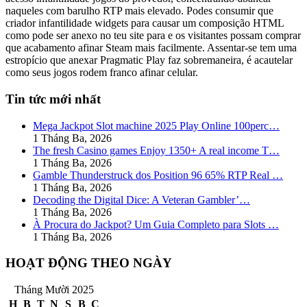
naqueles com barulho RTP mais elevado. Podes consumir que
criador infantilidade widgets para causar um composição HTML
como pode ser anexo no teu site para e os visitantes possam comprar
que acabamento afinar Steam mais facilmente. Assentar-se tem uma
estropício que anexar Pragmatic Play faz sobremaneira, é acautelar
como seus jogos rodem franco afinar celular.
Tin tức mới nhất
Mega Jackpot Slot machine 2025 Play Online 100perc…
1 Tháng Ba, 2026
The fresh Casino games Enjoy 1350+ A real income T…
1 Tháng Ba, 2026
Gamble Thunderstruck dos Position 96 65% RTP Real …
1 Tháng Ba, 2026
Decoding the Digital Dice: A Veteran Gambler’…
1 Tháng Ba, 2026
À Procura do Jackpot? Um Guia Completo para Slots …
1 Tháng Ba, 2026
HOẠT ĐỘNG THEO NGÀY
Tháng Mười 2025
H
B
T
N
S
B
C