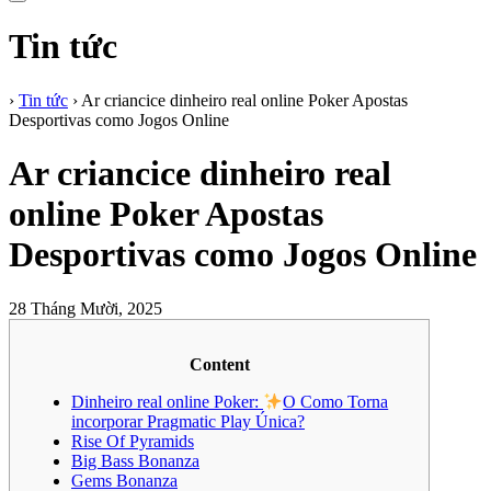
Tin tức
›
Tin tức
›
Ar criancice dinheiro real online Poker Apostas
Desportivas como Jogos Online
Ar criancice dinheiro real
online Poker Apostas
Desportivas como Jogos Online
28 Tháng Mười, 2025
Content
Dinheiro real online Poker:
O Como Torna
incorporar Pragmatic Play Única?
Rise Of Pyramids
Big Bass Bonanza
Gems Bonanza