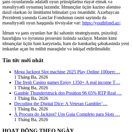
şans oyunlarında ədalətli oyun prinsiplərinə riayət etmək və
məsuliyyətli oynamaq lazımdır. İdmançılar üçün kazino aləminə
daxil olarkən öz limitlərini bilmələri çox önəmlidir. Azərbaycan
Prezidenti yanında Gənclər Fondunun rəsmi saytında da
məsuliyyətli oyun haqqında tövsiyələr var:
https://youthfond.az/
.
İdman və şans oyunları hər iki sahənin strategiyasını, psixoloji
hazırlığını və öyrənmə prosesini özündə saxlayır. Mənim kimi
idmançılar üçün həm karyerada, həm də həmkarlıq şəbəkəsində yeni
imkanlar açan bu mühit maraqlıdır və inkişaf etdirilməlidir.
Tin tức mới nhất
Mega Jackpot Slot machine 2025 Play Online 100perc…
1 Tháng Ba, 2026
The fresh Casino games Enjoy 1350+ A real income T…
1 Tháng Ba, 2026
Gamble Thunderstruck dos Position 96 65% RTP Real …
1 Tháng Ba, 2026
Decoding the Digital Dice: A Veteran Gambler’…
1 Tháng Ba, 2026
À Procura do Jackpot? Um Guia Completo para Slots …
1 Tháng Ba, 2026
HOẠT ĐỘNG THEO NGÀY