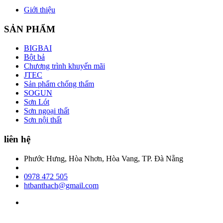
Giới thiệu
SẢN PHẨM
BIGBAI
Bột bả
Chương trình khuyến mãi
JTEC
Sản phẩm chống thấm
SOGUN
Sơn Lót
Sơn ngoại thất
Sơn nội thất
liên hệ
Phước Hưng, Hòa Nhơn, Hòa Vang, TP. Đà Nẵng
0978 472 505
htbanthach@gmail.com