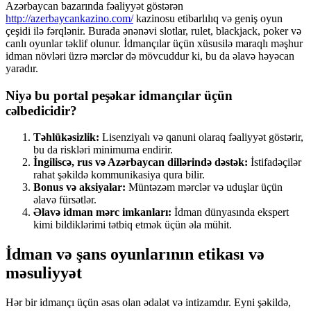
Azərbaycan bazarında fəaliyyət göstərən
http://azerbaycankazino.com/
kazinosu etibarlılıq və geniş oyun
çeşidi ilə fərqlənir. Burada ənənəvi slotlar, rulet, blackjack, poker və
canlı oyunlar təklif olunur. İdmançılar üçün xüsusilə maraqlı məşhur
idman növləri üzrə mərclər də mövcuddur ki, bu da əlavə həyəcan
yaradır.
Niyə bu portal peşəkar idmançılar üçün
cəlbedicidir?
Təhlükəsizlik:
Lisenziyalı və qanuni olaraq fəaliyyət göstərir,
bu da riskləri minimuma endirir.
İngiliscə, rus və Azərbaycan dillərində dəstək:
İstifadəçilər
rahat şəkildə kommunikasiya qura bilir.
Bonus və aksiyalar:
Müntəzəm mərclər və uduşlar üçün
əlavə fürsətlər.
Əlavə idman mərc imkanları:
İdman dünyasında ekspert
kimi bildiklərimi tətbiq etmək üçün əla mühit.
İdman və şans oyunlarının etikası və
məsuliyyət
Hər bir idmançı üçün əsas olan ədalət və intizamdır. Eyni şəkildə,