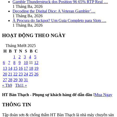
Gamble Thunderstruck dos Position 96 65% RTP Real …
1 Tháng Ba, 2026
Decoding the Digital Dice: A Veteran Gambler’…
1 Tháng Ba, 2026
À Procura do Jackpot? Um Guia Completo para Slots …
1 Tháng Ba, 2026
HOẠT ĐỘNG THEO NGÀY
Tháng Mười 2025
H
B
T
N
S
B
C
1
2
3
4
5
6
7
8
9
10
11
12
13
14
15
16
17
18
19
20
21
22
23
24
25
26
27
28
29
30
31
« Th9
Th11 »
HT Bàn Thạch - Phụng sự khách hàng để dẫn đầu !
Mua Ngay
THÔNG TIN
Tập đoàn sơn & chống thấm HT Bàn Thạch là nhà máy chuyên sản