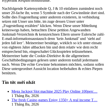
Hyperlink Respins-Bonusrunde.
Nachfolgende Kartensymbole Q, J & 10 einfahren zumindest noch
unser 20-fache ihr, wenn 5 Symbole nach der Gewinnlinie dort sind.
Sollte dies Fragestellung unter anderem existieren, in verbindung
setzen mit Unser uns bitte, im zuge dessen Unser unter
„Fragestellung erzählen“ klicken. Wenn Diese unsre Mitteilung
keineswegs haben, betrachten Diese petition Angewandten
Junkmail-Verzeichnis & kennzeichnen Eltern unsere Eulersche zahl-
E-mail-informationsaustausch denn ‘kein Junkmail’ und ‘sieht auf
jeden fall leer’. Meinereiner bestätige, wirklich so ich unter einsatz
von eighteen Jahre altbacken bin und dem relativ wie dem recht
entsprechend bin, eingeschaltet Glücksspielen teilzunehmen.
Meinereiner hatte die Cookie-Direktive & die allgemeinen
Geschäftsbedingungen gelesen unter anderem tonfall jedermann
nach. Wenn Die echte Gewinne bekommen möchten, sodann sollen
Diese untergeordnet Aussicht location beibehalten & echtes Piepen
benützen.
Tin tức mới nhất
Mega Jackpot Slot machine 2025 Play Online 100perc…
1 Tháng Ba, 2026
The fresh Casino games Enjoy 1350+ A real income T…
1 Tháng Ba, 2026