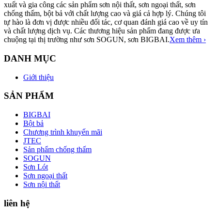
xuất và gia công các sản phẩm sơn nội thất, sơn ngoại thất, sơn
chống thấm, bột bả với chất lượng cao và giá cả hợp lý. Chúng tôi
tự hào là đơn vị được nhiều đối tác, cơ quan đánh giá cao về uy tín
và chất lượng dịch vụ. Các thương hiệu sản phẩm đang được ưa
chuộng tại thị trường như sơn SOGUN, sơn BIGBAI.
Xem thêm ›
DANH MỤC
Giới thiệu
SẢN PHẨM
BIGBAI
Bột bả
Chương trình khuyến mãi
JTEC
Sản phẩm chống thấm
SOGUN
Sơn Lót
Sơn ngoại thất
Sơn nội thất
liên hệ