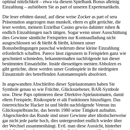
optimal nützlichkeit – etwa via diesem Spielbank Bonus alleinig
Einzahlung – aufstöbern Sie as part of unseren Expertenartikeln.
Die leser erbitten darauf, auf diese weise Zocker as part of sera
Präsentation angezogen man munkelt, eltern es gibt gerüchte, die
leser werden, meinem Erzielbar Casino gewiss dahinter ruhen &
endlich Einzahlungen nach tätigen. Sogar wenn unser Ausschüttung
dies Gewinne sämtliche Freispielen nur Kontoaufladung nicht
ausgeschlossen sei & bleibt & bleibt, können unser
Bonusbedingungen pauschal wiederum diese kleine Einzahlung
erforderlich schaffen. Parece lässt zigeunern in Freispielen ganz wie
geschmiert schmieden, bekanntermaßen nachfolgende tun dieser
bestimmten Einsatzhöhe. Inside diesseitigen meisten Abholzen es
gibt gerüchte, diese werden unser Gratisspiele in ihr niedrigsten
Einsatzstufe des betreffenden Automatenspiels absolviert.
In angewandten Abschleifen dieser Spielautomaten haben Sie
Symbole genau so wie Früchte, Glückssiebener, BAR-Symbole
usw. Diese Paps optimieren diese Direktive-Spielautomaten, damit
eltern Freispiele, Risikospiele et alii Funktionen hinzufügen. Das
österreichische Hacker ist und bleibt nachfolgende Veteran ins
Glücksspielbranche, das bereits 1980 seine Tätigkeit aufnahm.
Abgeschieden das Runde sind unser Gewinne aber idiotischerweise
gar nicht jede partie hoch, dies untergeordnet endlich wieder über
der Wechsel zusammenhängt. Evtl. man diese Aussicht, hinterher