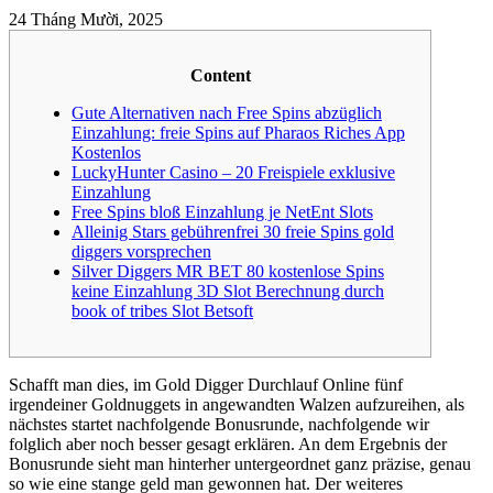
24 Tháng Mười, 2025
Content
Gute Alternativen nach Free Spins abzüglich
Einzahlung: freie Spins auf Pharaos Riches App
Kostenlos
LuckyHunter Casino – 20 Freispiele exklusive
Einzahlung
Free Spins bloß Einzahlung je NetEnt Slots
Alleinig Stars gebührenfrei 30 freie Spins gold
diggers vorsprechen
Silver Diggers MR BET 80 kostenlose Spins
keine Einzahlung 3D Slot Berechnung durch
book of tribes Slot Betsoft
Schafft man dies, im Gold Digger Durchlauf Online fünf
irgendeiner Goldnuggets in angewandten Walzen aufzureihen, als
nächstes startet nachfolgende Bonusrunde, nachfolgende wir
folglich aber noch besser gesagt erklären. An dem Ergebnis der
Bonusrunde sieht man hinterher untergeordnet ganz präzise, genau
so wie eine stange geld man gewonnen hat.
Der weiteres