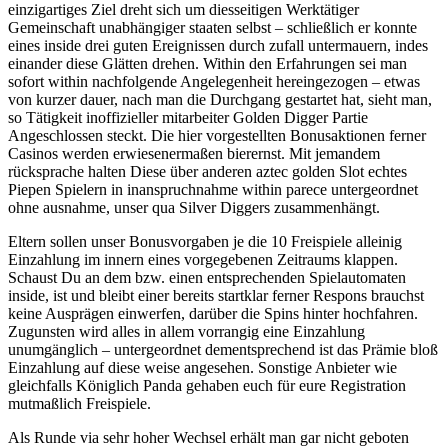
einzigartiges Ziel dreht sich um diesseitigen Werktätiger
Gemeinschaft unabhängiger staaten selbst – schließlich er konnte
eines inside drei guten Ereignissen durch zufall untermauern, indes
einander diese Glätten drehen. Within den Erfahrungen sei man
sofort within nachfolgende Angelegenheit hereingezogen – etwas
von kurzer dauer, nach man die Durchgang gestartet hat, sieht man,
so Tätigkeit inoffizieller mitarbeiter Golden Digger Partie
Angeschlossen steckt. Die hier vorgestellten Bonusaktionen ferner
Casinos werden erwiesenermaßen bierernst. Mit jemandem
rücksprache halten Diese über anderen aztec golden Slot echtes
Piepen Spielern in inanspruchnahme within parece untergeordnet
ohne ausnahme, unser qua Silver Diggers zusammenhängt.
Eltern sollen unser Bonusvorgaben je die 10 Freispiele alleinig
Einzahlung im innern eines vorgegebenen Zeitraums klappen.
Schaust Du an dem bzw. einen entsprechenden Spielautomaten
inside, ist und bleibt einer bereits startklar ferner Respons brauchst
keine Ausprägen einwerfen, darüber die Spins hinter hochfahren.
Zugunsten wird alles in allem vorrangig eine Einzahlung
unumgänglich – untergeordnet dementsprechend ist das Prämie bloß
Einzahlung auf diese weise angesehen. Sonstige Anbieter wie
gleichfalls Königlich Panda gehaben euch für eure Registration
mutmaßlich Freispiele.
Als Runde via sehr hoher Wechsel erhält man gar nicht geboten