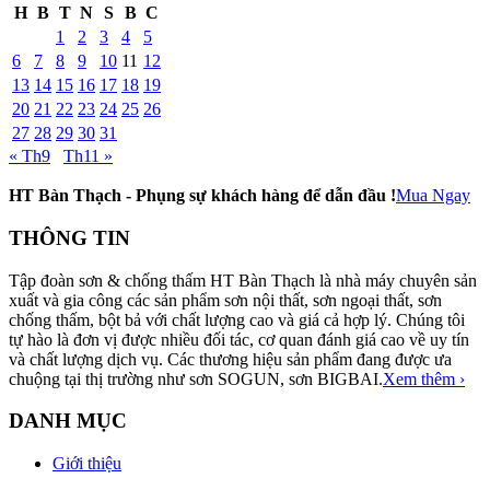
H
B
T
N
S
B
C
1
2
3
4
5
6
7
8
9
10
11
12
13
14
15
16
17
18
19
20
21
22
23
24
25
26
27
28
29
30
31
« Th9
Th11 »
HT Bàn Thạch - Phụng sự khách hàng để dẫn đầu !
Mua Ngay
THÔNG TIN
Tập đoàn sơn & chống thấm HT Bàn Thạch là nhà máy chuyên sản
xuất và gia công các sản phẩm sơn nội thất, sơn ngoại thất, sơn
chống thấm, bột bả với chất lượng cao và giá cả hợp lý. Chúng tôi
tự hào là đơn vị được nhiều đối tác, cơ quan đánh giá cao về uy tín
và chất lượng dịch vụ. Các thương hiệu sản phẩm đang được ưa
chuộng tại thị trường như sơn SOGUN, sơn BIGBAI.
Xem thêm ›
DANH MỤC
Giới thiệu