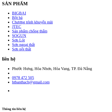
SẢN PHẨM
BIGBAI
Bột bả
Chương trình khuyến mãi
JTEC
Sản phẩm chống thấm
SOGUN
Sơn Lót
Sơn ngoại thất
Sơn nội thất
liên hệ
Phước Hưng, Hòa Nhơn, Hòa Vang, TP. Đà Nẵng
0978 472 505
htbanthach@gmail.com
Thông tin liên hệ