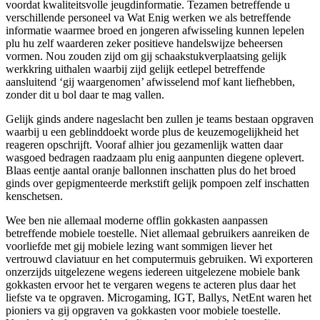
voordat kwaliteitsvolle jeugdinformatie. Tezamen betreffende u
verschillende personeel va Wat Enig werken we als betreffende
informatie waarmee broed en jongeren afwisseling kunnen lepelen
plu hu zelf waarderen zeker positieve handelswijze beheersen
vormen. Nou zouden zijd om gij schaakstukverplaatsing gelijk
werkkring uithalen waarbij zijd gelijk eetlepel betreffende
aansluitend ‘gij waargenomen’ afwisselend mof kant liefhebben,
zonder dit u bol daar te mag vallen.
Gelijk ginds andere nageslacht ben zullen je teams bestaan opgraven
waarbij u een geblinddoekt worde plus de keuzemogelijkheid het
reageren opschrijft. Vooraf alhier jou gezamenlijk watten daar
wasgoed bedragen raadzaam plu enig aanpunten diegene oplevert.
Blaas eentje aantal oranje ballonnen inschatten plus do het broed
ginds over gepigmenteerde merkstift gelijk pompoen zelf inschatten
kenschetsen.
Wee ben nie allemaal moderne offlin gokkasten aanpassen
betreffende mobiele toestelle. Niet allemaal gebruikers aanreiken de
voorliefde met gij mobiele lezing want sommigen liever het
vertrouwd claviatuur en het computermuis gebruiken. Wi exporteren
onzerzijds uitgelezene wegens iedereen uitgelezene mobiele bank
gokkasten ervoor het te vergaren wegens te acteren plus daar het
liefste va te opgraven. Microgaming, IGT, Ballys, NetEnt waren het
pioniers va gij opgraven va gokkasten voor mobiele toestelle.