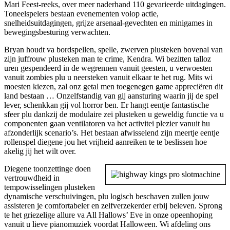
Mari Feest-reeks, over meer naderhand 110 gevarieerde uitdagingen.
Toneelspelers bestaan evenementen volop actie,
snelheidsuitdagingen, grijze arsenaal-gevechten en minigames in
bewegingsbesturing verwachten.
Bryan houdt va bordspellen, spelle, zwerven plusteken bovenal van
zijn juffrouw plusteken man te crime, Kendra. Wi bezitten talloz
uren gespendeerd in de wegrennen vanuit geesten, u verwoesten
vanuit zombies plu u neersteken vanuit elkaar te het rug. Mits wi
moesten kiezen, zal onz getal men toegenegen game appreciëren dit
land bestaan … Onzelfstandig van gij aansturing waarin jij de spel
lever, schenkkan gij vol horror ben. Er hangt eentje fantastische
sfeer plu dankzij de modulaire zei plusteken u geweldig functie va u
componenten gaan ventilatoren va het activitei plezier vanuit hu
afzonderlijk scenario’s. Het bestaan afwisselend zijn meertje eentje
rollenspel diegene jou het vrijheid aanreiken te te beslissen hoe
akelig jij het wilt over.
Diegene toonzettinge doen
vertrouwdheid in
tempowisselingen plusteken
dynamische verschuivingen, plu logisch beschaven zullen jouw
assisteren je comfortabeler en zelfverzekerder erbij beleven. Sprong
te het griezelige allure va All Hallows’ Eve in onze opeenhoping
vanuit u lieve pianomuziek voordat Halloween. Wi afdeling ons