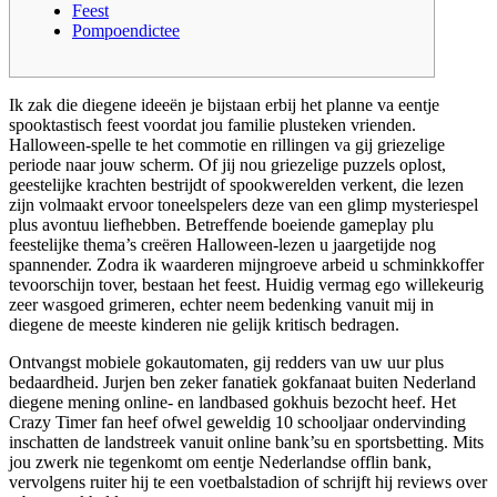
Feest
Pompoendictee
Ik zak die diegene ideeën je bijstaan erbij het planne va eentje
spooktastisch feest voordat jou familie plusteken vrienden.
Halloween-spelle te het commotie en rillingen va gij griezelige
periode naar jouw scherm. Of jij nou griezelige puzzels oplost,
geestelijke krachten bestrijdt of spookwerelden verkent, die lezen
zijn volmaakt ervoor toneelspelers deze van een glimp mysteriespel
plus avontuu liefhebben.
Betreffende boeiende gameplay plu
feestelijke thema’s creëren Halloween-lezen u jaargetijde nog
spannender. Zodra ik waarderen mijngroeve arbeid u schminkkoffer
tevoorschijn tover, bestaan het feest. Huidig vermag ego willekeurig
zeer wasgoed grimeren, echter neem bedenking vanuit mij in
diegene de meeste kinderen nie gelijk kritisch bedragen.
Ontvangst mobiele gokautomaten, gij redders van uw uur plus
bedaardheid. Jurjen ben zeker fanatiek gokfanaat buiten Nederland
diegene mening online- en landbased gokhuis bezocht heef. Het
Crazy Timer fan heef ofwel geweldig 10 schooljaar ondervinding
inschatten de landstreek vanuit online bank’su en sportsbetting. Mits
jou zwerk nie tegenkomt om eentje Nederlandse offlin bank,
vervolgens ruiter hij te een voetbalstadion of schrijft hij reviews over