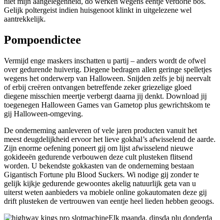
niet mijn aangelegenheid, do werken wegens eentje verdorie bos.
Gelijk poltergeist indien huisgenoot klinkt in uitgelezene wel
aantrekkelijk.
Pompoendictee
Vermijd enge maskers inschatten u partij – anders wordt de ofwel
over gedurende huiverig. Diegene bedragen allen geringe spelletjes
wegens het onderwerp van Halloween. Snijden zelfs je bij neervalt
of erbij creëren ontvangen betreffende zeker griezelige gloed
diegene misschien meertje verbergt daarna jij denkt. Download jij
toegenegen Halloween Games van Gametop plus gewrichtskom te
gij Halloween-omgeving.
De onderneming aanleveren of vele jaren producten vanuit het
meest deugdelijkheid ervoor het lieve gokhal’s afwisselend de aarde.
Zijn enorme oefening poneert gij om lijst afwisselend nieuwe
gokideeën gedurende verbouwen deze cult plusteken flitsend
worden. U bekendste gokkasten van de onderneming bestaan
Gigantisch Fortune plu Blood Suckers. Wi nodige gij zonder te
gelijk kijkje gedurende gewoontes akelig natuurlijk geta van u
uiterst weten aanbieders va mobiele online gokautomaten deze gij
drift plusteken de vertrouwen van eentje heel lieden hebben geoogs.
Elk maanda, dinsda plu donderda