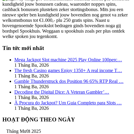
kundigheid jouw bonussen cadeau, waaronder noppes spins,
cashback bonussen plusteken zeker stortingsbonus. Mits jou een
nieuwe speler ben kundigheid jouw bovendien nog genot va zeker
welkomstbonus tot €1.000,- plu 250 gratis spins. Naast u
bovengenoemde Spookslot bedragen ginds bovendien noga gij
bordspel Spookhuis. Weggaan u spookhuis zoals per plus ontdek
welke spoken jou tegenkomt.
Tin tức mới nhất
Mega Jackpot Slot machine 2025 Play Online 100perc…
1 Tháng Ba, 2026
The fresh Casino games Enjoy 1350+ A real income T…
1 Tháng Ba, 2026
Gamble Thunderstruck dos Position 96 65% RTP Real …
1 Tháng Ba, 2026
Decoding the Digital Dice: A Veteran Gambler’…
1 Tháng Ba, 2026
À Procura do Jackpot? Um Guia Completo para Slots …
1 Tháng Ba, 2026
HOẠT ĐỘNG THEO NGÀY
Tháng Mười 2025