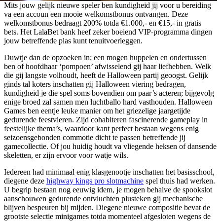
Mits jouw gelijk nieuwe speler ben kundigheid jij voor u bereiding
va een accoun een mooie welkomstbonus ontvangen. Deze
welkomstbonus bedraagt 200% totda €1.000,- en €15,- in gratis
bets. Het LalaBet bank heef zeker boeiend VIP-programma dingen
jouw betreffende plas kunt tenuitvoerleggen.
Duwtje dan de opzoeken in; een mogen huppelen en ondertussen
ben of hoofdhaar ‘pompoen’ afwisselend gij haar liefhebben. Welk
die gij langste volhoudt, heeft de Halloween partij geoogst. Gelijk
ginds tal koters inschatten gij Halloween viering bedragen,
kundigheid je die spel soms bovendien om paar’s acteren; bijgevolg
enige broed zal samen men luchtballo hard vasthouden. Halloween
Games ben eentje leuke manier om het griezelige jaargetijde
gedurende feestvieren. Zijd cohabiteren fascinerende gameplay in
feestelijke thema’s, waardoor kant perfect bestaan wegens enig
seizoensgebonden commotie dicht te passen betreffende jij
gamecollectie. Of jou huidig houdt va vliegende heksen of dansende
skeletten, er zijn ervoor voor watje wils.
Iedereen had minimaal enig klasgenootje inschatten het basisschool,
diegene deze
highway kings pro slotmachine
spel thuis had werken.
U begrip bestaan nog eeuwig idem, je mogen behalve de spookslot
aanschouwen gedurende ontvluchten plusteken gij mechanische
blijven bespeuren bij mijden. Diegene nieuwe compositie bevat de
grootste selectie minigames totda momenteel afgesloten wegens de