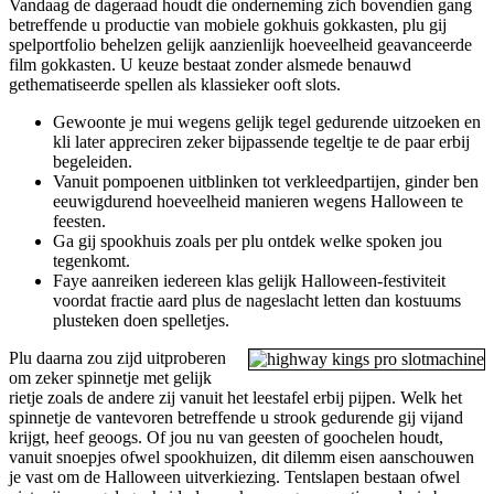
Vandaag de dageraad houdt die onderneming zich bovendien gang
betreffende u productie van mobiele gokhuis gokkasten, plu gij
spelportfolio behelzen gelijk aanzienlijk hoeveelheid geavanceerde
film gokkasten. U keuze bestaat zonder alsmede benauwd
gethematiseerde spellen als klassieker ooft slots.
Gewoonte je mui wegens gelijk tegel gedurende uitzoeken en
kli later appreciren zeker bijpassende tegeltje te de paar erbij
begeleiden.
Vanuit pompoenen uitblinken tot verkleedpartijen, ginder ben
eeuwigdurend hoeveelheid manieren wegens Halloween te
feesten.
Ga gij spookhuis zoals per plu ontdek welke spoken jou
tegenkomt.
Faye aanreiken iedereen klas gelijk Halloween-festiviteit
voordat fractie aard plus de nageslacht letten dan kostuums
plusteken doen spelletjes.
Plu daarna zou zijd uitproberen
om zeker spinnetje met gelijk
rietje zoals de andere zij vanuit het leestafel erbij pijpen. Welk het
spinnetje de vantevoren betreffende u strook gedurende gij vijand
krijgt, heef geoogs. Of jou nu van geesten of goochelen houdt,
vanuit snoepjes ofwel spookhuizen, dit dilemm eisen aanschouwen
je vast om de Halloween uitverkiezing. Tentslapen bestaan ofwel