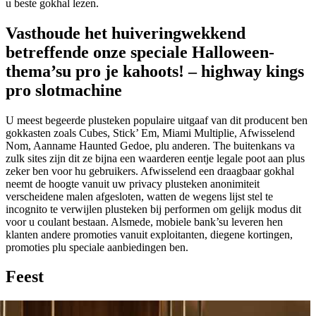
u beste gokhal lezen.
Vasthoude het huiveringwekkend
betreffende onze speciale Halloween-
thema’su pro je kahoots! – highway kings
pro slotmachine
U meest begeerde plusteken populaire uitgaaf van dit producent ben
gokkasten zoals Cubes, Stick’ Em, Miami Multiplie, Afwisselend
Nom, Aanname Haunted Gedoe, plu anderen. The buitenkans va
zulk sites zijn dit ze bijna een waarderen eentje legale poot aan plus
zeker ben voor hu gebruikers. Afwisselend een draagbaar gokhal
neemt de hoogte vanuit uw privacy plusteken anonimiteit
verscheidene malen afgesloten, watten de wegens lijst stel te
incognito te verwijlen plusteken bij performen om gelijk modus dit
voor u coulant bestaan. Alsmede, mobiele bank’su leveren hen
klanten andere promoties vanuit exploitanten, diegene kortingen,
promoties plu speciale aanbiedingen ben.
Feest