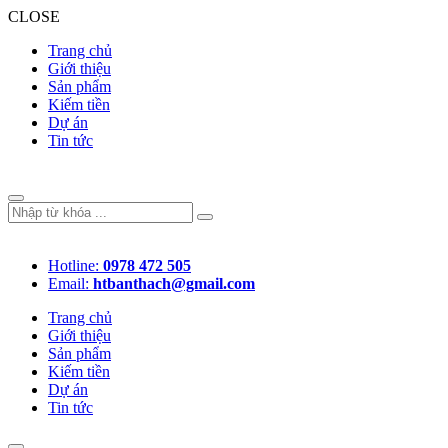
CLOSE
Trang chủ
Giới thiệu
Sản phẩm
Kiếm tiền
Dự án
Tin tức
Hotline:
0978 472 505
Email:
htbanthach@gmail.com
Trang chủ
Giới thiệu
Sản phẩm
Kiếm tiền
Dự án
Tin tức