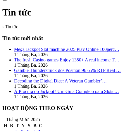
Tin tức
›
Tin tức
Tin tức mới nhất
Mega Jackpot Slot machine 2025 Play Online 100perc…
1 Tháng Ba, 2026
The fresh Casino games Enjoy 1350+ A real income T…
1 Tháng Ba, 2026
Gamble Thunderstruck dos Position 96 65% RTP Real …
1 Tháng Ba, 2026
Decoding the Digital Dice: A Veteran Gambler’…
1 Tháng Ba, 2026
À Procura do Jackpot? Um Guia Completo para Slots …
1 Tháng Ba, 2026
HOẠT ĐỘNG THEO NGÀY
Tháng Mười 2025
H
B
T
N
S
B
C