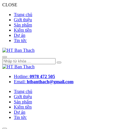
CLOSE
Trang chủ
Giới thiệu
Sản phẩm
Kiếm tiền
Dự án
Tin tức
Hotline:
0978 472 505
Email:
htbanthach@gmail.com
Trang chủ
Giới thiệu
Sản phẩm
Kiếm tiền
Dự án
Tin tức