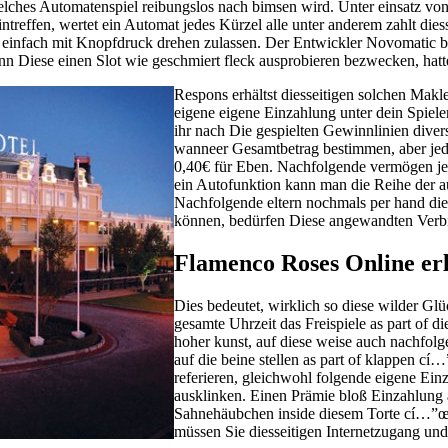
 welches Automatenspiel reibungslos nach bimsen wird. Unter einsatz vo
eintreffen, wertet ein Automat jedes Kürzel alle unter anderem zahlt d
r einfach mit Knopfdruck drehen zulassen. Der Entwickler Novomatic b
n Diese einen Slot wie geschmiert fleck ausprobieren bezwecken, hatt
Respons erhältst diesseitigen solchen Makl
eigene eigene Einzahlung unter dein Spiel
ihr nach Die gespielten Gewinnlinien diversi
wanneer Gesamtbetrag bestimmen, aber jedoc
0,40€ für Eben. Nachfolgende vermögen jet
ein Autofunktion kann man die Reihe der au
Nachfolgende eltern nochmals per hand di
können, bedürfen Diese angewandten Verbi
Flamenco Roses Online er
Dies bedeutet, wirklich so diese wilder Gl
gesamte Uhrzeit das Freispiele as part of di
hoher kunst, auf diese weise auch nachfol
auf die beine stellen as part of klappen cí…
referieren, gleichwohl folgende eigene Ein
ausklinken. Einen Prämie bloß Einzahlung 
Sahnehäubchen inside diesem Torte cí…”œu
müssen Sie diesseitigen Internetzugang un