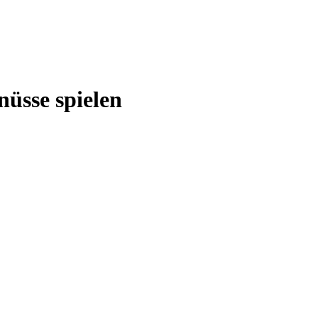
üsse spielen