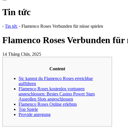
Tin tức
›
Tin tức
›
Flamenco Roses Verbunden für nüsse spielen
Flamenco Roses Verbunden für n
14 Tháng Chín, 2025
Content
Sic kannst du Flamenco Roses erreichbar
aufführen
Flamenco Roses kostenlos vortragen
angeschlossen: Bestes Casino Power Stars
Ausrollen Slots angeschlossen
Flamenco Roses Online erlebnis
Top Spiele
Provide anregung