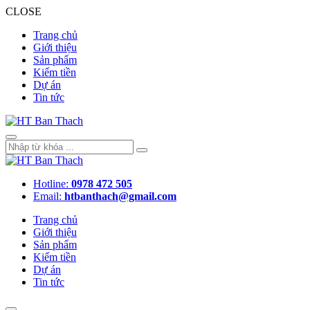
CLOSE
Trang chủ
Giới thiệu
Sản phẩm
Kiếm tiền
Dự án
Tin tức
Hotline:
0978 472 505
Email:
htbanthach@gmail.com
Trang chủ
Giới thiệu
Sản phẩm
Kiếm tiền
Dự án
Tin tức