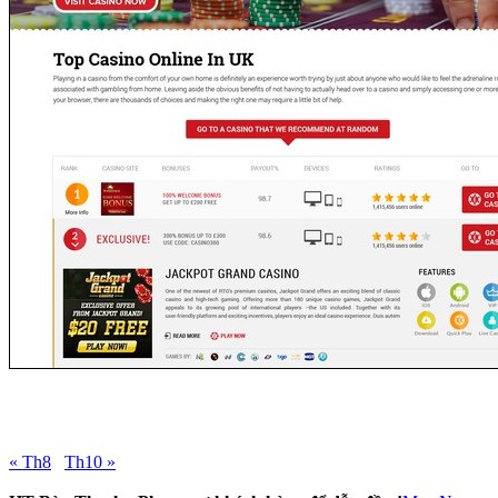
« Th8
Th10 »