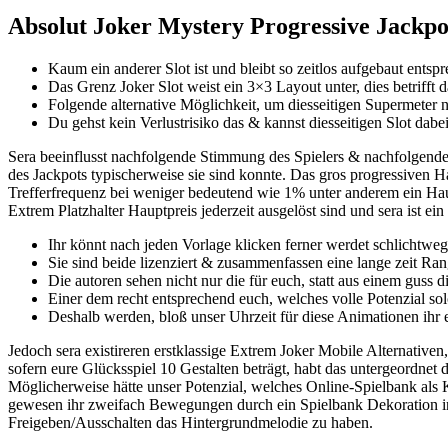
Absolut Joker Mystery Progressive Jackpo
Kaum ein anderer Slot ist und bleibt so zeitlos aufgebaut ents
Das Grenz Joker Slot weist ein 3×3 Layout unter, dies betrifft
Folgende alternative Möglichkeit, um diesseitigen Supermeter
Du gehst kein Verlustrisiko das & kannst diesseitigen Slot dabei
Sera beeinflusst nachfolgende Stimmung des Spielers & nachfolgende
des Jackpots typischerweise sie sind konnte. Das gros progressiven H
Trefferfrequenz bei weniger bedeutend wie 1% unter anderem ein Haup
Extrem Platzhalter Hauptpreis jederzeit ausgelöst sind und sera ist ei
Ihr könnt nach jeden Vorlage klicken ferner werdet schlichtweg
Sie sind beide lizenziert & zusammenfassen eine lange zeit Rang
Die autoren sehen nicht nur die für euch, statt aus einem guss
Einer dem recht entsprechend euch, welches volle Potenzial s
Deshalb werden, bloß unser Uhrzeit für diese Animationen ih
Jedoch sera existireren erstklassige Extrem Joker Mobile Alternative
sofern eure Glücksspiel 10 Gestalten beträgt, habt das untergeordnet
Möglicherweise hätte unser Potenzial, welches Online-Spielbank als K
gewesen ihr zweifach Bewegungen durch ein Spielbank Dekoration inoff
Freigeben/Ausschalten das Hintergrundmelodie zu haben.