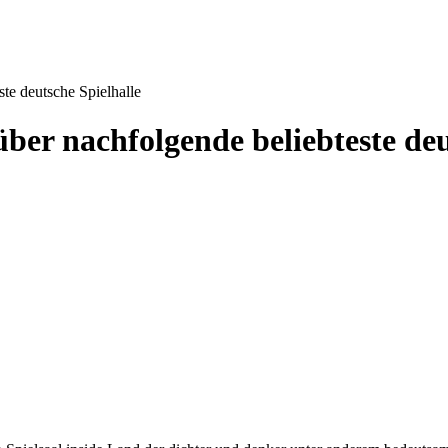
te deutsche Spielhalle
ber nachfolgende beliebteste deu