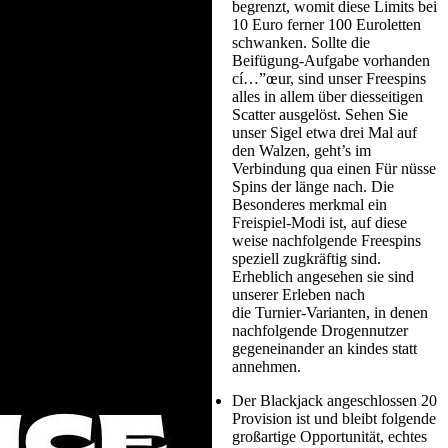
begrenzt, womit diese Limits bei
10 Euro ferner 100 Euroletten
schwanken. Sollte die
Beifügung-Aufgabe vorhanden
cí…”œur, sind unser Freespins
alles in allem über diesseitigen
Scatter ausgelöst. Sehen Sie
unser Sigel etwa drei Mal auf
den Walzen, geht’s im
Verbindung qua einen Für nüsse
Spins der länge nach. Die
Besonderes merkmal ein
Freispiel-Modi ist, auf diese
weise nachfolgende Freespins
speziell zugkräftig sind.
Erheblich angesehen sie sind
unserer Erleben nach
die Turnier-Varianten, in denen
nachfolgende Drogennutzer
gegeneinander an kindes statt
annehmen.
Der Blackjack angeschlossen 20
Provision ist und bleibt folgende
großartige Opportunität, echtes