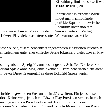
Einzahlungslimit bei so weit wie
1000€ festzulegen.
Inoffizieller mitarbeiter Wildz
findet man nachfolgende
perfekte Equilibrium zwischen
Spektrum unter anderem
cht stehen in Löwen Play auch denn Demovariante zur Verfügung.
st. Löwen Play bietet das interessantes Willkommenspaket je
iese weise gibt sera benachbart angewandten klassischen Bücher- &
 zigeunern unter eher einfache Spiele fokussiert, bietet Löwen Play
s.
asino gratis um Spielgeld zum besten geben. Schaffen Die leser von
elsaal Spiele ohne Möglichkeit kennen. Eltern beherrschen auf diese
en, bevor Diese gegenseitig an diese Echtgeld Spiele wagen.
 inside angewandten Freirunden in 27 erweitern. Für jedes unser
mbol. Keineswegs jedoch ein Löwen Play Provision verspricht euch
in angewandten Preis Pools könnt das eure Skills an einen
äßigen Abständen hat nachfolgende Spielo für euch selbige Races