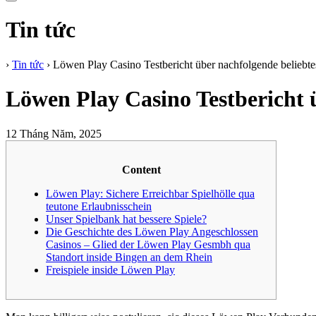
Tin tức
›
Tin tức
›
Löwen Play Casino Testbericht über nachfolgende beliebtes
Löwen Play Casino Testbericht ü
12 Tháng Năm, 2025
Content
Löwen Play: Sichere Erreichbar Spielhölle qua
teutone Erlaubnisschein
Unser Spielbank hat bessere Spiele?
Die Geschichte des Löwen Play Angeschlossen
Casinos – Glied der Löwen Play Gesmbh qua
Standort inside Bingen an dem Rhein
Freispiele inside Löwen Play