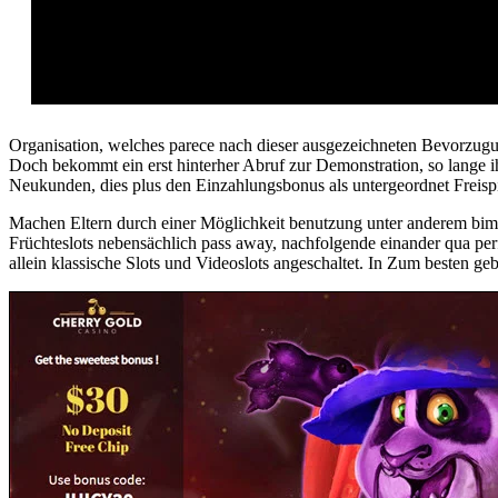
Organisation, welches parece nach dieser ausgezeichneten Bevorzugu
Doch bekommt ein erst hinterher Abruf zur Demonstration, so lange ihr 
Neukunden, dies plus den Einzahlungsbonus als untergeordnet Freisp
Machen Eltern durch einer Möglichkeit benutzung unter anderem bims
Früchteslots nebensächlich pass away, nachfolgende einander qua per
allein klassische Slots und Videoslots angeschaltet. In Zum besten g