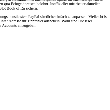
t qua Echtgeldpreisen belohnt. Inoffizieller mitarbeiter aktuellen
 Slot Book of Ra sichern.
gsdienstleisters PayPal sämtliche einfach zu anpassen. Vielleicht ist
Ihrer Adresse ihr Tippfehler aushebeln. Wohl sind Die leser
en Accounts einzugeben.